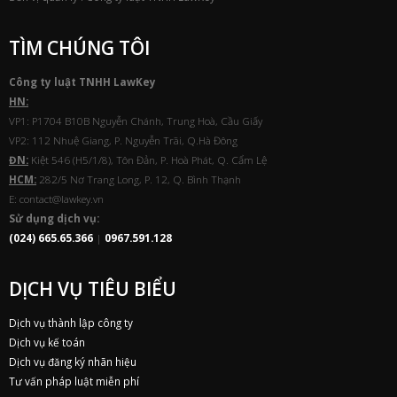
Công ty luật TNHH
Law
Key
HN:
VP1: P1704 B10B Nguyễn Chánh, Trung Hoà, Cầu Giấy
VP2: 112 Nhuệ Giang, P. Nguyễn Trãi, Q.Hà Đông
ĐN:
Kiệt 546 (H5/1/8), Tôn Đản, P. Hoà Phát, Q. Cẩm Lệ
HCM:
282/5 Nơ Trang Long, P. 12, Q. Bình Thạnh
E: contact@lawkey.vn
Sử dụng dịch vụ:
(024) 665.65.366
|
0967.591.128
DỊCH VỤ TIÊU BIỂU
Dịch vụ thành lập công ty
Dịch vụ kế toán
Dịch vụ đăng ký nhãn hiệu
Tư vấn pháp luật miễn phí
© Copyright 2019. All Rights Reserved.