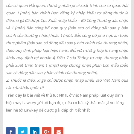
của cơ quan Hải quan, thương nhân phải xuất trình cho cơ quan Hải
quan 1 (một) bản chính Đơn đăng ký nhập khẩu tự động thuốc lá
điếu, xì gà đã được Cục Xuất nhập khẩu – Bộ Công Thương xác nhận
và 1 (một) Bản công bố hợp quy (bản sao có đóng dấu sao y bản
chính của thương nhân) hoặc 1 (một) Bản công bố phù hợp an toàn
thực phẩm (bản sao có đóng dấu sao y bản chính của thương nhân)
theo quy định pháp luật hiện hành. Đối với trường hợp lô hàng nhập
khẩu quy định tại khoản 4, Điều 7 của Thông tư này, thương nhân
phải xuất trình thêm 1 (một) Giấy chứng nhận phân tích mẫu (bản
sao có đóng dấu sao y bản chính của thương nhân).
2. Thuốc lá điếu, xì gà chỉ được phép nhập khẩu vào Việt Nam qua
các cửa khẩu quốc tế.
Trên đây là bài viết về thủ tục NKTL ở Việt Nam pháp luật quy định
hiện nay Lawkey gửi tới bạn đọc, nếu có bất kỳ thắc mắc gì vui lòng
liên hệ tới Lawkey để được giải đáp chi tiết nhất.