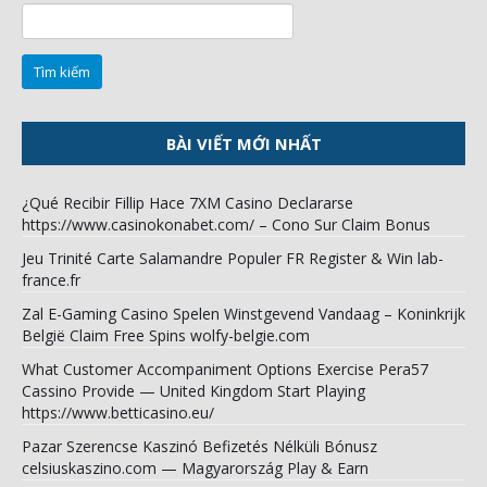
BÀI VIẾT MỚI NHẤT
¿Qué Recibir Fillip Hace 7XM Casino Declararse
https://www.casinokonabet.com/ – Cono Sur Claim Bonus
Jeu Trinité Carte Salamandre Populer FR Register & Win lab-
france.fr
Zal E-Gaming Casino Spelen Winstgevend Vandaag – Koninkrijk
België Claim Free Spins wolfy-belgie.com
What Customer Accompaniment Options Exercise Pera57
Cassino Provide — United Kingdom Start Playing
https://www.betticasino.eu/
Pazar Szerencse Kaszinó Befizetés Nélküli Bónusz
celsiuskaszino.com — Magyarország Play & Earn
Sicherheit Menge — Deutschland Sign Up Today Flagman
Casino
Pop Interval De Extindere Formă De Adresare Și Liberalist Pot
Mbit Casino — teritoriul românesc Get Started