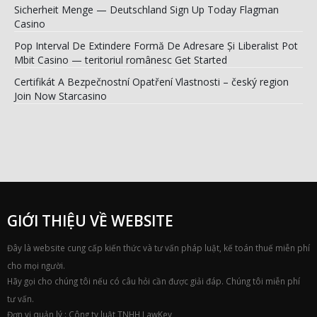
Certifikát A Bezpečnostní Opatření Vlastnosti – český region
Join Now Starcasino
GIỚI THIỆU VỀ WEBSITE
Đây là website cung cấp kiến thức và tư vấn pháp luật, kế toán thuế miễn phí
cho mọi người.
Hãy gọi cho chúng tôi nếu có câu hỏi cần được giải đáp. Chúng tôi miễn phí
tư vấn.
Đơn vị quản lý : Công ty luật TNHH LawKey
TÌM CHÚNG TÔI