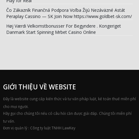
Play for Real
Čo Zákazník Finančná Podpora Voľba Žijú Nezáväzné Astát
Peraplay Cassino — SK Join Now https://www.goldbet-sk.com/
Høj Værdi Velkomstbonusser For Begyndere . Kongeriget
Danmark Start Spinning Mrbet Casino Online
GIỚI THIỆU VỀ WEBSITE
Đây là website cung cấp kiến thức và tư vấn pháp luật, kế toán thuế miễn phí
cho mọi người.
Hãy gọi cho chúng tôi nếu có câu hỏi cần được giải đáp. Chúng tôi miễn phí
tư vấn.
Đơn vị quản lý : Công ty luật TNHH LawKey