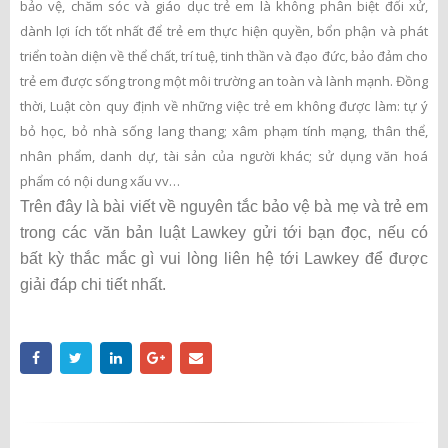
bảo vệ, chăm sóc và giáo dục trẻ em là không phân biệt đối xử,
dành lợi ích tốt nhất để trẻ em thực hiện quyền, bổn phận và phát
triển toàn diện về thể chất, trí tuệ, tinh thần và đạo đức, bảo đảm cho
trẻ em được sống trong một môi trường an toàn và lành mạnh. Đồng
thời, Luật còn quy định về những việc trẻ em không được làm: tự ý
bỏ học, bỏ nhà sống lang thang; xâm phạm tính mạng, thân thể,
nhân phẩm, danh dự, tài sản của người khác; sử dụng văn hoá
phẩm có nội dung xấu vv…
Trên đây là bài viết về nguyên tắc bảo vệ bà mẹ và trẻ em
trong các văn bản luật Lawkey gửi tới bạn đọc, nếu có
bất kỳ thắc mắc gì vui lòng liên hệ tới Lawkey để được
giải đáp chi tiết nhất.