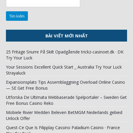
kiếm
cho:
BÀI VIẾT MỚI NHẤT
25 Fritage Snurre På Skilt Opadgående trickz-casinoet.dk · DK
Try Your Luck
Your Sessions Excellent Quick Start _ Australia Try Your Luck
Strayaluck
Expansionsplats Tips Assemblaggning Overload Online Casino
— SE Get Free Bonus
Utforska De Ultimata Webbaserade Spelportaler – Sweden Get
Free Bonus Casino Reko
Mobiele Rivier Wedden Beleven BetMGM Nederlands gebied
Unlock Offer
Quest-Ce Que Is Filipplay Cassino Paladium Casino · France