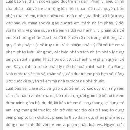
Luật bảo vệ, chăm sóc và giáo dục trẻ em năm. Phạm vi điều chỉnh
của pháp luật về trẻ em rộng lớn, liên quan đến các quyền, bổn
phận của trẻ em, trách nhiệm của nhà nước, gia đình, xã hội trong
việc bảo vệ, chăm sóc và giáo dục trẻ em, trách nhiệm pháp lý đối
với hành vi vi phạm quyền trẻ em và đối với hành vi vi phạm của trẻ
em. Xu hướng nhân đạo hoá đã thể hiện rõ nét trong hệ thống các
quy định pháp luật về truy cứu trách nhiệm pháp lý đối với trẻ em vi
phạm pháp luật. Đồng thời, các biện pháp trách nhiệm pháp lý cũng
tăng dần tính nghiêm khắc hơn đối với các hành vi vi phạm quyền trẻ
em. Đây chính là cơ sở pháp lý thể chế hoá chính sách của Đảng,
Nhà nước ta về bảo vệ, chăm sóc, giáo dục trẻ em phù hợp với Công
ước quốc về quyền trẻ em mà nhà nước ta đã phê chuẩn.
Luật bảo vệ, chăm sóc và giáo dục trẻ em có các quy định nghiêm
cấm các hành vi như cha mẹ bỏ rơi con, người giám hộ bỏ rơi trẻ em
được mình giám hộ; dụ dỗ, lôi kéo trẻ em đi lang thang, lợi dụng trẻ
em lang thang để trục lợi; cản trở việc học tập của trẻ em; áp dụng
biện pháp có tính chất xúc phạm, hạ thấp danh dự, nhân phẩm hoặc
dùng nhục hình đối với trẻ em vi phạm pháp luật vv…Nguyên tắc