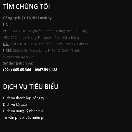
TÌM CHÚNG TÔI
Công ty luật TNHH
Law
Key
HN:
VP1: P1704 B10B Nguyễn Chánh, Trung Hoà, Cầu Giấy
VP2: 112 Nhuệ Giang, P. Nguyễn Trãi, Q.Hà Đông
ĐN:
Kiệt 546 (H5/1/8), Tôn Đản, P. Hoà Phát, Q. Cẩm Lệ
HCM:
282/5 Nơ Trang Long, P. 12, Q. Bình Thạnh
E: contact@lawkey.vn
Sử dụng dịch vụ:
(024) 665.65.366
|
0967.591.128
DỊCH VỤ TIÊU BIỂU
Dịch vụ thành lập công ty
Dịch vụ kế toán
Dịch vụ đăng ký nhãn hiệu
Tư vấn pháp luật miễn phí