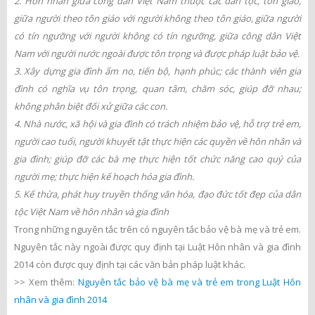
2. Hôn nhân giữa công dân Việt Nam thuộc các dân tộc, tôn giáo,
giữa người theo tôn giáo với người không theo tôn giáo, giữa người
có tín ngưỡng với người không có tín ngưỡng, giữa công dân Việt
Nam với người nước ngoài được tôn trọng và được pháp luật bảo vệ.
3. Xây dựng gia đình ấm no, tiến bộ, hạnh phúc; các thành viên gia
đình có nghĩa vụ tôn trọng, quan tâm, chăm sóc, giúp đỡ nhau;
không phân biệt đối xử giữa các con.
4. Nhà nước, xã hội và gia đình có trách nhiệm bảo vệ, hỗ trợ trẻ em,
người cao tuổi, người khuyết tật thực hiện các quyền về hôn nhân và
gia đình; giúp đỡ các bà mẹ thực hiện tốt chức năng cao quý của
người mẹ; thực hiện kế hoạch hóa gia đình.
5. Kế thừa, phát huy truyền thống văn hóa, đạo đức tốt đẹp của dân
tộc Việt Nam về hôn nhân và gia đình
Trong những nguyên tắc trên có nguyên tắc bảo vệ bà mẹ và trẻ em.
Nguyên tắc này ngoài được quy định tại Luật Hôn nhân và gia đình
2014 còn được quy định tại các văn bản pháp luật khác.
>> Xem thêm:
Nguyên tắc bảo vệ bà mẹ và trẻ em trong Luật Hôn
nhân và gia đình 2014