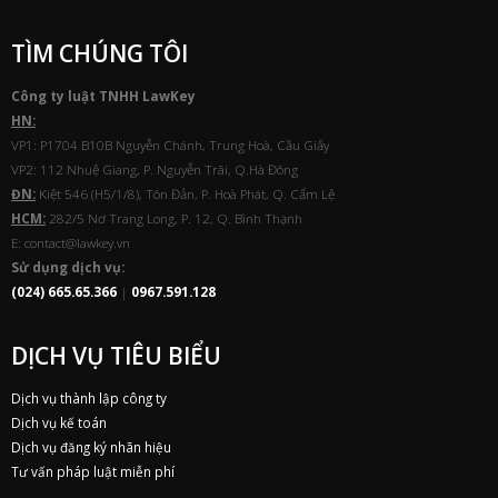
TÌM CHÚNG TÔI
Công ty luật TNHH
Law
Key
HN:
VP1: P1704 B10B Nguyễn Chánh, Trung Hoà, Cầu Giấy
VP2: 112 Nhuệ Giang, P. Nguyễn Trãi, Q.Hà Đông
ĐN:
Kiệt 546 (H5/1/8), Tôn Đản, P. Hoà Phát, Q. Cẩm Lệ
HCM:
282/5 Nơ Trang Long, P. 12, Q. Bình Thạnh
E: contact@lawkey.vn
Sử dụng dịch vụ:
(024) 665.65.366
|
0967.591.128
DỊCH VỤ TIÊU BIỂU
Dịch vụ thành lập công ty
Dịch vụ kế toán
Dịch vụ đăng ký nhãn hiệu
Tư vấn pháp luật miễn phí