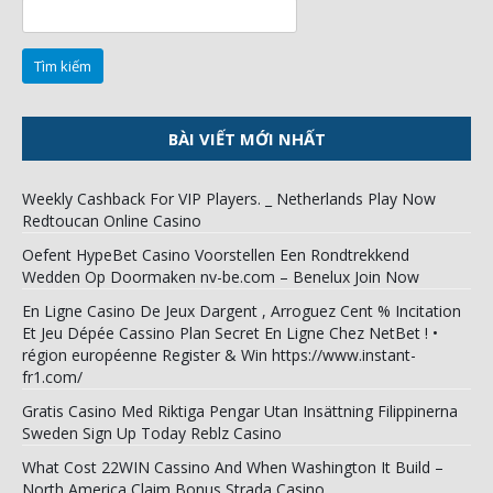
Tìm
kiếm
cho:
BÀI VIẾT MỚI NHẤT
Weekly Cashback For VIP Players. _ Netherlands Play Now
Redtoucan Online Casino
Oefent HypeBet Casino Voorstellen Een Rondtrekkend
Wedden Op Doormaken nv-be.com – Benelux Join Now
En Ligne Casino De Jeux Dargent , Arroguez Cent % Incitation
Et Jeu Dépée Cassino Plan Secret En Ligne Chez NetBet ! •
région européenne Register & Win https://www.instant-
fr1.com/
Gratis Casino Med Riktiga Pengar Utan Insättning Filippinerna
Sweden Sign Up Today Reblz Casino
What Cost 22WIN Cassino And When Washington It Build –
North America Claim Bonus Strada Casino