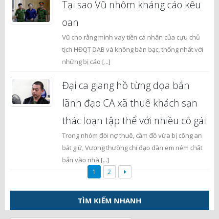
Tại sao Vũ nhôm kháng cáo kêu
oan
Vũ cho rằng mình vay tiền cá nhân của cựu chủ
tịch HĐQT DAB và không bàn bạc, thống nhất với
những bị cáo [...]
Đại ca giang hồ từng dọa bắn
lãnh đạo CA xã thuê khách sạn
thác loạn tập thể với nhiều cô gái
Trong nhóm đòi nợ thuê, cầm đồ vừa bị công an
bắt giữ, Vương thường chỉ đạo đàn em ném chất
bẩn vào nhà [...]
1
2
TÌM KIẾM NHANH