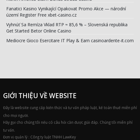
Fanatici Kasino Vynikající Opakovat Promo Akce — národní
území Register Free xbet-casino.cz
Vyhnúť Sa Remíza Vklad RTP ≈ 85,6 % – Slovenská republika
Get Started Betor Online Casino
Mediocre Gioco Esercitare IT Play & Earn casinoardente-it.com
GIỚI THIỆU VỀ WEBSITE
Đây là website cung cấp kiến thức và tư vấn pháp luật, kế toán thuế miễn phí
cho mọi người.
Hãy gọi cho chúng tôi nếu có câu hỏi cần được giải đáp. Chúng tôi miễn phí
tư vấn.
Đơn vị quản lý : Công ty luật TNHH LawKey