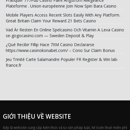
Pratiquer 777Pub Casino Faire Angström Allégeance
Plateforme . Union européenne Join Now Spin Bara Casino
Mobile Players Access Recent Slots Easily With Any Platform.
Great Britain Claim Your Reward 21 Bets Casino
Vad Är Resten En Online Spelcasino Och Vitamin A Leva Casino
se-gogocasino.com — Sweden Deposit & Play
¿Qué Recibir Fillip Hace 7XM Casino Declararse
https://www.casinokonabet.com/ – Cono Sur Claim Bonus
Jeu Trinité Carte Salamandre Populer FR Register & Win lab-
france.fr
GIỚI THIỆU VỀ WEBSITE
Đây là website cung cấp kiến thức và tư vấn pháp luật, kế toán thuế miễn phí