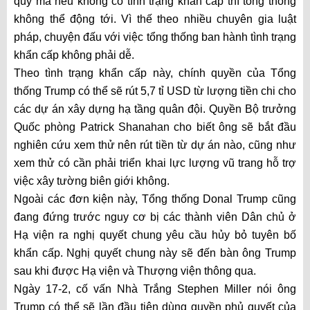
quỹ mà nếu không có tình trạng khẩn cấp thì tổng thống
không thể động tới. Vì thế theo nhiều chuyên gia luật
pháp, chuyện đấu với việc tổng thống ban hành tình trạng
khẩn cấp không phải dễ.
Theo tình trạng khẩn cấp này, chính quyền của Tổng
thống Trump có thể sẽ rút 5,7 tỉ USD từ lượng tiền chi cho
các dự án xây dựng hạ tầng quân đội. Quyền Bộ trưởng
Quốc phòng Patrick Shanahan cho biết ông sẽ bắt đầu
nghiên cứu xem thử nên rút tiền từ dự án nào, cũng như
xem thử có cần phải triển khai lực lượng vũ trang hỗ trợ
việc xây tường biên giới không.
Ngoài các đơn kiện này, Tổng thống Donal Trump cũng
đang đứng trước nguy cơ bị các thành viên Dân chủ ở
Hạ viện ra nghị quyết chung yêu cầu hủy bỏ tuyên bố
khẩn cấp. Nghị quyết chung này sẽ đến bàn ông Trump
sau khi được Hạ viện và Thượng viện thông qua.
Ngày 17-2, cố vấn Nhà Trắng Stephen Miller nói ông
Trump có thể sẽ lần đầu tiên dùng quyền phủ quyết của