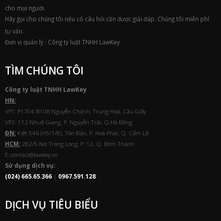
cho mọi người.
Hãy gọi cho chúng tôi nếu có câu hỏi cần được giải đáp. Chúng tôi miễn phí
tư vấn.
Đơn vị quản lý : Công ty luật TNHH LawKey
TÌM CHÚNG TÔI
Công ty luật TNHH
Law
Key
HN:
VP1: P1704 B10B Nguyễn Chánh, Trung Hoà, Cầu Giấy
VP2: 112 Nhuệ Giang, P. Nguyễn Trãi, Q.Hà Đông
ĐN:
Kiệt 546 (H5/1/8), Tôn Đản, P. Hoà Phát, Q. Cẩm Lệ
HCM:
282/5 Nơ Trang Long, P. 12, Q. Bình Thạnh
E: contact@lawkey.vn
Sử dụng dịch vụ:
(024) 665.65.366
|
0967.591.128
DỊCH VỤ TIÊU BIỂU