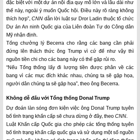
đặc biệt với một dự án nội địa quy mô lớn và lâu dài như
thế này, ngoài ý muốn Quốc hội. Điều này rõ ràng không
thích hợp”,
CNN
dẫn lời luật sư Dror Ladin thuộc tổ chức
Dự án An ninh Quốc gia của Liên đoàn Tự do Công dân
Mỹ nhận định.
Tổng chưởng lý Becerra cho rằng các bang cần phải
đứng lên thách thức ông Trump vì cứ để như vậy thì
nguồn tiền chi cho các bang này có thể gặp rủi ro.
“Nếu Tổng thống lấy đi lượng tiền được phân về các
bang vì các mục đích khác nhau, chúng ta sẽ gặp họa,
người dân chúng ta sẽ gặp họa”, theo ông Becerra.
Không dễ đấu với Tổng thống Donal Trump
Dự đoán làn sóng đơn kiện việc ông Donal Trump tuyên
bố tình trạng khẩn cấp sẽ chưa dừng ở đây, theo
CNN
.
Luật Khẩn cấp Quốc gia cho phép các tổng thống tuyên
bố tình trạng khẩn cấp quốc gia và sử dụng một số nguồn