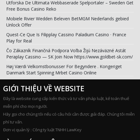
Utforska De Ultimata Webbaserade Spelportaler – Sweden Get
Free Bonus Casino Reko
Mobiele Rivier Wedden Beleven BetMGM Nederlands gebied
Unlock Offer
Quest-Ce Que Is Filipplay Cassino Paladium Casino · France
Play for Real
Čo Zákazník Finančná Podpora Voľba Žijú Nezáväzné Astát
Peraplay Cassino — SK Join Now https://www.goldbet-sk.com/
Høj Værdi Velkomstbonusser For Begyndere . Kongeriget
Danmark Start Spinning Mrbet Casino Online
GIỚI THIỆU VỀ WEBSITE
Đây là website cung cấp kiến thức và tư vấn pháp luật, kế toán thuế
miễn phí cho mọi người.
Hãy gọi cho chúng tôi nếu có câu hỏi cần được giải đáp. Chúng tôi miễn
phí tư vấn.
Đơn vị quản lý : Công ty luật TNHH LawKey