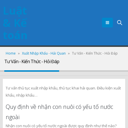
Luật
& Kế
toán
Home
»
Xuất Nhập Khẩu - Hải Quan
»
Tư Vấn - Kiến Thức - Hỏi Đáp
Tư Vấn - Kiến Thức - Hỏi Đáp
Tư vấn thủ tục xuất nhập khẩu, thủ tục khai hải quan. Điều kiện xuất
khẩu, nhập khẩu…
Quy định về nhận con nuôi có yếu tố nước
ngoài
Nhận con nuôi có yếu tố nước ngoài được quy định như thế nào?