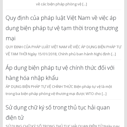
về các biện pháp phòng vệ [...]
Quy định của pháp luật Việt Nam về việc áp
dụng biện pháp tự vệ tạm thời trong thương
mại
QUY ĐỊNH CỦA PHÁP LUẬT VIỆT NAM VỀ VIỆC ÁP DỤNG BIỆN PHÁP TỰ
VỆ TẠM THỜI Ngày 15/01/2018, Chính phủ ban hành Nghị định [...]
Áp dụng biện pháp tự vệ chính thức đối với
hàng hóa nhập khẩu
ÁP DỤNG BIỆN PHÁP TỰ VỆ CHÍNH THỨC Biện pháp tự vệ là một
trong ba biện pháp phòng vệ thương mại được WTO cho [...]
Sử dụng chữ ký số trong thủ tục hải quan
điện tử
SỬ DỤNG CHỮ KÝ SỐ TRONG THỦ TỤC HẢI QUAN ĐIỆN TỬ Ngày nay,