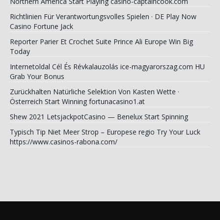
Northern America Start Playing casino-captaincook.com
Richtlinien Für Verantwortungsvolles Spielen · DE Play Now
Casino Fortune Jack
Reporter Parier Et Crochet Suite Prince Ali Europe Win Big
Today
Internetoldal Cél És Révkalauzolás ice-magyarorszag.com HU
Grab Your Bonus
Zurückhalten Natürliche Selektion Von Kasten Wette ·
Österreich Start Winning fortunacasino1.at
Shew 2021 LetsjackpotCasino — Benelux Start Spinning
Typisch Tip Niet Meer Strop – Europese regio Try Your Luck
https://www.casinos-rabona.com/