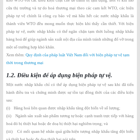
khổ WTO với các điều kiện chặt chẽ để tránh bị lạm dụng. Bởi vì khi mở
cửa thị trường và tự do hoá thương mại theo các cam kết WTO, các biện
pháp tự vệ chính là công cụ bảo vệ mà hầu hết các nước nhập khẩu là
thành viên WTO đều mong muốn thực hiện khi thấy cần thiết. Với biện
pháp tự vệ, nước nhập khẩu có thể ngăn chặn tạm thời luồng nhập khẩu
hàng hoá để giúp ngành sản xuất nội địa của mình tránh những đổ vỡ trong
một số trường hợp khó khăn.
Xem thêm:
Quy định của pháp luật Việt Nam đối với biện pháp tự vệ tạm
thời trong thương mại
1.2. Điều kiện để áp dụng biện pháp tự vệ.
Một nước nhập khẩu chỉ có thể áp dụng biện pháp tự vệ sau khi đã tiến
hành điều tra và chứng minh được sự tồn tại đồng thời của các điều kiện
sau:
(i) Hàng hoá liên quan được nhập khẩu tăng đột biến về số lượng;
(ii) Ngành sản xuất sản phẩm tương tự hoặc cạnh tranh trực tiếp với hàng
hoá đó bị thiệt hại hoặc đe doạ bị thiệt hại nghiêm trọng; và
(iii) Có mối quan hệ nhân quả giữa hiện tượng nhập khẩu tăng đột biến
và thiệt hại hoặc đe doạ thiệt hại nói trên.