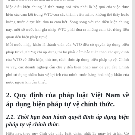
Một điều kiện chung là tình trạng nói trên phải là hệ quả của việc thực
hiện các cam kết trong WTO của các thành viên mà họ không thể thấy hoặc
lường trước được khi đưa ra cam kết. Song song với các điều kiện chung
này, một số nước khi gia nhập WTO phải đưa ra những cam kết riêng liên
quan đến biện pháp tự vệ.
Mỗi nước nhập khẩu là thành viên của WTO đều có quyền áp dụng biện
pháp tự vệ, nhưng khi áp dụng thì họ phải đảm bảo tuân theo các quy định
của WTO về điều kiện, thủ tục, cách thức áp dụng biện pháp tự vệ. Chính
vì vậy, các doanh nghiệp cần chú ý đến biện pháp này để yêu cầu Chính
phủ sử dụng nhằm bảo vệ lợi ích của mình trước hàng hoá nhập khẩu của
nước ngoài khi cần thiết.
2. Quy định của pháp luật Việt Nam về
áp dụng biện pháp tự vệ chính thức.
2.1. Thời hạn ban hành quyết đinh áp dụng biện
pháp tự vệ chính thức.
Hiện nay, theo quy định của pháp luật, chậm nhất 15 ngày kể từ khi Cơ