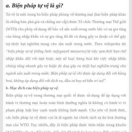
a. Biện pháp tự vệ là gì?
Tự vệ là một trong ba biện pháp phòng vệ thương mại (hai biện pháp khác
là chống bán phá giá và chống trợ cấp) được Tổ chức Thương mại Thế giới
(WTO) cho phép sử dụng để bảo vệ sản xuất trong nước khi có sự gia tăng
của hàng nhập khẩu và sự gia tăng đó đã và đang gây ra (hoặc có thể gây
ra) thiệt hại nghiêm trọng cho sản xuất trong nước. Theo wikipedia thì
“biện pháp tự vệ (tiếng Anh: safeguard measures) là việc tạm thời hạn chế
nhập khẩu đối với một hoặc một số loại hàng hoá khi việc nhập khẩu
chúng tăng nhanh gây ra hoặc đe doạ gây ra thiệt hại nghiêm trọng cho
ngành sản xuất trong nước. Biện pháp tự vệ chỉ được áp dụng đối với hàng
hoá, không áp dụng đối với dịch vụ, đầu tư hay sở hữu trí tuệ
”.
b. Mục đích của biện pháp tự vệ.
Biện pháp tự vệ trong thương mại quốc tế được sử dụng để áp dụng với
hành vi thương mại hoàn toàn bình thường nghĩa là không có hành vi vi
phạm pháp luật hay cạnh tranh không lành mạnh. Cho nên về hình thức,
các biện pháp tự vệ được coi là đi ngược lại chính sách tự do hoá thương
mại của WTO. Tuy nhiên, đây là biện pháp được thừa nhận trong khuôn