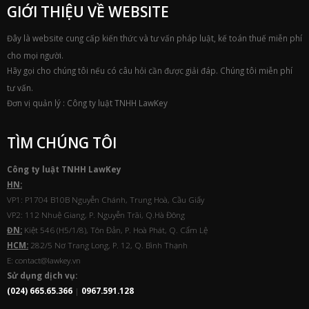
GIỚI THIỆU VỀ WEBSITE
Đây là website cung cấp kiến thức và tư vấn pháp luật, kế toán thuế miễn phí
cho mọi người.
Hãy gọi cho chúng tôi nếu có câu hỏi cần được giải đáp. Chúng tôi miễn phí
tư vấn.
Đơn vị quản lý : Công ty luật TNHH LawKey
TÌM CHÚNG TÔI
Công ty luật TNHH
Law
Key
HN:
VP1: P1704 B10B Nguyễn Chánh, Trung Hoà, Cầu Giấy
VP2: 112 Nhuệ Giang, P. Nguyễn Trãi, Q.Hà Đông
ĐN:
Kiệt 546 (H5/1/8), Tôn Đản, P. Hoà Phát, Q. Cẩm Lệ
HCM:
282/5 Nơ Trang Long, P. 12, Q. Bình Thạnh
E: contact@lawkey.vn
Sử dụng dịch vụ:
(024) 665.65.366
|
0967.591.128