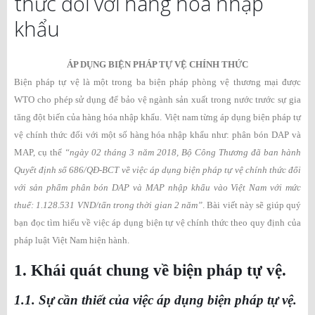
thức đối với hàng hóa nhập
khẩu
ÁP DỤNG BIỆN PHÁP TỰ VỆ CHÍNH THỨC
Biện pháp tự vệ là một trong ba biện pháp phòng vệ thương mại được
WTO cho phép sử dụng để bảo vệ ngành sản xuất trong nước trước sự gia
tăng đột biến của hàng hóa nhập khẩu. Việt nam từng áp dụng biện pháp tự
vệ chính thức đối với một số hàng hóa nhập khẩu như: phân bón DAP và
MAP, cụ thể
“ngày 02 tháng 3 năm 2018, Bộ Công Thương đã ban hành
Quyết định số 686/QĐ-BCT về việc áp dụng biện pháp tự vệ chính thức đối
với sản phẩm phân bón DAP và MAP nhập khẩu vào Việt Nam với mức
thuế: 1.128.531 VND/tấn trong thời gian 2 năm”
. Bài viết này sẽ giúp quý
bạn đọc tìm hiểu về việc áp dụng biện tự vệ chính thức theo quy định của
pháp luật Việt Nam hiện hành.
1. Khái quát chung về biện pháp tự vệ.
1.1. Sự cần thiết của việc áp dụng biện pháp tự vệ.