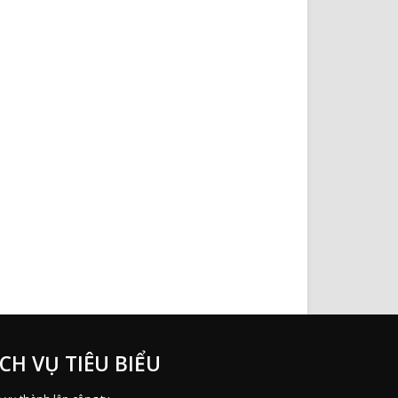
i trộm cắp tài sản
Quyền tác giả là gì?
eo quy định của Bộ
Những quy định pháp
hội phát triển dẫn đến sự phân
Đối với mỗi tác phẩm được tạo ra
ật Hình sự
luật về quyền tác giả
 giàu nghèo, làm phát sinh
bằng trí tuệ thì cần đăng ký
ều tệ nạn xã hội,...
read more
quyền tác giả. Vậy...
read more
ỊCH VỤ TIÊU BIỂU