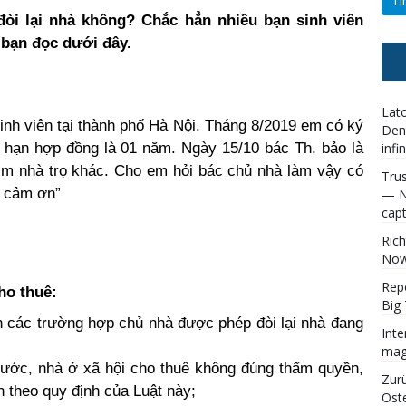
òi lại nhà không? Chắc hẳn nhiều bạn sinh viên
 bạn đọc dưới đây.
Lato
nh viên tại thành phố Hà Nội. Tháng 8/2019 em có ký
Dent
i hạn hợp đồng là 01 năm. Ngày 15/10 bác Th. bảo là
infi
ìm nhà trọ khác. Cho em hỏi bác chủ nhà làm vậy có
Trus
n cảm ơn”
— No
cap
Rich
Now
Repo
ho thuê:
Big
 các trường hợp chủ nhà được phép đòi lại nhà đang
Inte
mag
nước, nhà ở xã hội cho thuê không đúng thẩm quyền,
Zurü
 theo quy định của Luật này;
Öste