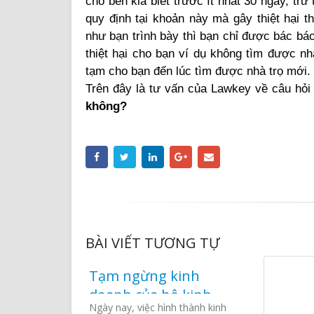
cho bên kia biết trước ít nhất 30 ngày, tr
quy định tại khoản này mà gây thiệt hại t
như bạn trình bày thì bạn chỉ được bác bá
thiệt hại cho bạn ví dụ không tìm được nh
tạm cho bạn đến lúc tìm được nhà trọ mới.
Trên đây là tư vấn của Lawkey về câu hỏ
không?
BÀI VIẾT TƯƠNG TỰ
Tạm ngừng kinh
doanh của hộ kinh
Ngày nay, việc hình thành kinh
doanh