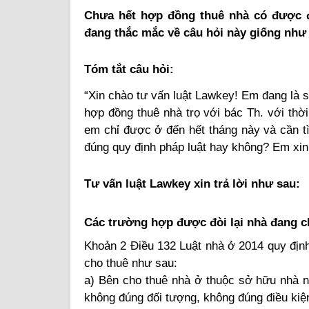
Chưa hết hợp đồng thuê nhà có được đ
đang thắc mắc về câu hỏi này giống như
Tóm tắt câu hỏi:
“Xin chào
tư vấn luật
Lawkey! Em đang là si
hợp đồng thuê nhà trọ với bác Th. với thờ
em chỉ được ở đến hết tháng này và cần t
đúng quy định pháp luật hay không? Em xi
Tư vấn luật Lawkey xin trả lời như sau:
Các trường hợp được đòi lại nhà đang c
Khoản 2 Điều 132
Luật nhà ở 2014
quy định
cho thuê như sau:
a) Bên cho thuê nhà ở thuộc sở hữu nhà 
không đúng đối tượng, không đúng điều kiện