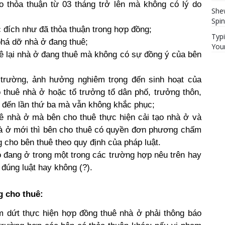
eo thỏa thuận từ 03 tháng trở lên mà không có lý do
She
Spin
đích như đã thỏa thuận trong hợp đồng;
Typi
 phá dỡ nhà ở đang thuê;
You
ê lại nhà ở đang thuê mà không có sự đồng ý của bên
i trường, ảnh hưởng nghiêm trọng đến sinh hoạt của
thuê nhà ở hoặc tổ trưởng tổ dân phố, trưởng thôn,
n đến lần thứ ba mà vẫn không khắc phục;
ê nhà ở mà bên cho thuê thực hiện cải tạo nhà ở và
hà ở mới thì bên cho thuê có quyền đơn phương chấm
 cho bên thuê theo quy định của pháp luật.
 đang ở trong một trong các trường hợp nêu trên hay
 đúng luật hay không (?).
g cho thuê:
 dứt thực hiện hợp đồng thuê nhà ở phải thông báo