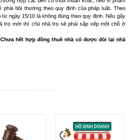
ừ trường hợp các bên có thỏa thuận khác; nếu vi phạm
hì phải bồi thường theo quy định của pháp luật. Theo
o từ ngày 15/10 là không đúng theo quy định. Nếu gây
à trọ mới thì chủ nhà trọ sẽ phải sắp xếp một chỗ ở
i
Chưa hết hợp đồng thuê nhà có được đòi lại nhà