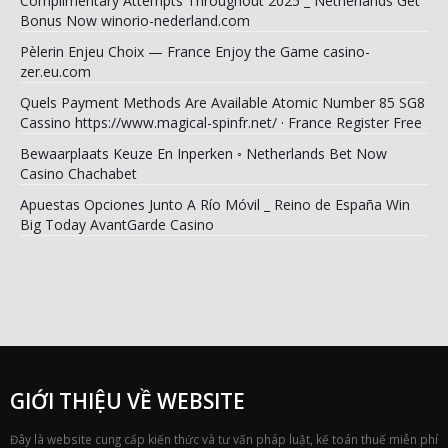
Complimentary Attempts Throughout 2025 _ Netherlands Get
Bonus Now winorio-nederland.com
Pèlerin Enjeu Choix — France Enjoy the Game casino-
zer.eu.com
Quels Payment Methods Are Available Atomic Number 85 SG8
Cassino https://www.magical-spinfr.net/ · France Register Free
Bewaarplaats Keuze En Inperken ◦ Netherlands Bet Now
Casino Chachabet
Apuestas Opciones Junto A Río Móvil _ Reino de España Win
Big Today AvantGarde Casino
GIỚI THIỆU VỀ WEBSITE
Đây là website cung cấp kiến thức và tư vấn pháp luật, kế toán thuế miễn phí