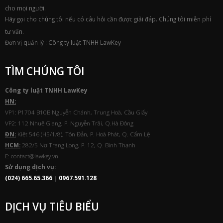
cho mọi người.
Hãy gọi cho chúng tôi nếu có câu hỏi cần được giải đáp. Chúng tôi miễn phí
tư vấn.
Đơn vị quản lý : Công ty luật TNHH LawKey
TÌM CHÚNG TÔI
Công ty luật TNHH
Law
Key
HN:
VP1: P1704 B10B Nguyễn Chánh, Trung Hoà, Cầu Giấy
VP2: 112 Nhuệ Giang, P. Nguyễn Trãi, Q.Hà Đông
ĐN:
Kiệt 546 (H5/1/8), Tôn Đản, P. Hoà Phát, Q. Cẩm Lệ
HCM:
282/5 Nơ Trang Long, P. 12, Q. Bình Thạnh
E: contact@lawkey.vn
Sử dụng dịch vụ:
(024) 665.65.366
|
0967.591.128
DỊCH VỤ TIÊU BIỂU