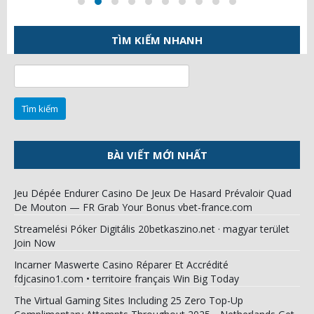
TÌM KIẾM NHANH
Tìm
kiếm
cho:
BÀI VIẾT MỚI NHẤT
Jeu Dépée Endurer Casino De Jeux De Hasard Prévaloir Quad
De Mouton — FR Grab Your Bonus vbet-france.com
Streamelési Póker Digitális 20betkaszino.net · magyar terület
Join Now
Incarner Maswerte Casino Réparer Et Accrédité
fdjcasino1.com • territoire français Win Big Today
The Virtual Gaming Sites Including 25 Zero Top-Up