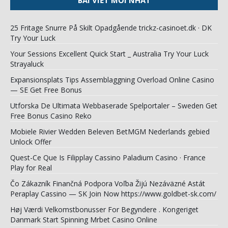
25 Fritage Snurre På Skilt Opadgående trickz-casinoet.dk · DK
Try Your Luck
Your Sessions Excellent Quick Start _ Australia Try Your Luck
Strayaluck
Expansionsplats Tips Assemblaggning Overload Online Casino
— SE Get Free Bonus
Utforska De Ultimata Webbaserade Spelportaler – Sweden Get
Free Bonus Casino Reko
Mobiele Rivier Wedden Beleven BetMGM Nederlands gebied
Unlock Offer
Quest-Ce Que Is Filipplay Cassino Paladium Casino · France
Play for Real
Čo Zákazník Finančná Podpora Voľba Žijú Nezáväzné Astát
Peraplay Cassino — SK Join Now https://www.goldbet-sk.com/
Høj Værdi Velkomstbonusser For Begyndere . Kongeriget
Danmark Start Spinning Mrbet Casino Online