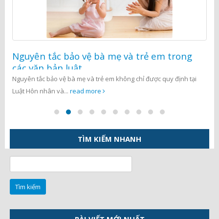
Thành lập văn phòng đại diện của công ty
quảng cáo nước ngoài
Quảng cáo là một ngành nghề rất phát triển trong thời đại công
nghệ thông tin hiện nay. Vậy...
read more
TÌM KIẾM NHANH
Tìm
kiếm
cho:
BÀI VIẾT MỚI NHẤT