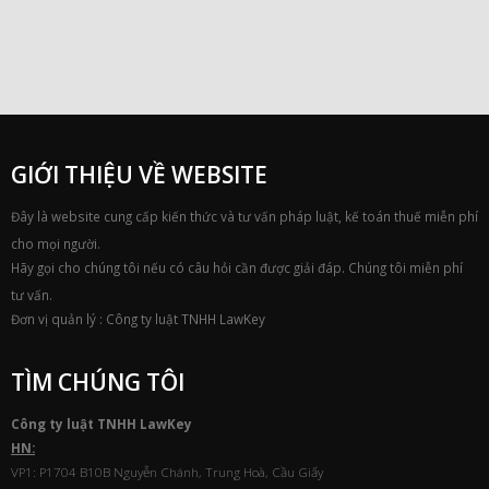
GIỚI THIỆU VỀ WEBSITE
Đây là website cung cấp kiến thức và tư vấn pháp luật, kế toán thuế miễn phí
cho mọi người.
Hãy gọi cho chúng tôi nếu có câu hỏi cần được giải đáp. Chúng tôi miễn phí
tư vấn.
Đơn vị quản lý : Công ty luật TNHH LawKey
TÌM CHÚNG TÔI
Công ty luật TNHH
Law
Key
HN:
VP1: P1704 B10B Nguyễn Chánh, Trung Hoà, Cầu Giấy