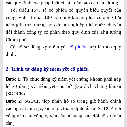
các quy định của pháp luật về kế toán báo cáo tài chính;
– Tối thiểu 15% số cổ phiếu có quyền biểu quyết của
công ty do ít nhất 100 cổ đông không phải cổ đông lớn
nắm giữ, trừ trường hợp doanh nghiệp nhà nước chuyển
đổi thành công ty cổ phần theo quy định của Thủ tướng
Chính phủ;
– Có hồ sơ đăng ký niêm yết
cổ phiếu
hợp lệ theo quy
định;
2. Trình tự đăng ký niêm yết cổ phiếu
Bước 1
:
Tổ chức đăng ký niêm yết chứng khoán phải nộp
hồ sơ đăng ký niêm yết cho Sở giao dịch chứng khoán
(SGDCK).
Bước 2:
SGDCK tiếp nhận hồ sơ trong giờ hành chính
các ngày làm việc, kiểm tra, thẩm định hồ sơ. SGDCK gửi
công văn cho công ty yêu cầu bổ sung, sửa đổi hồ sơ (nếu
cần).