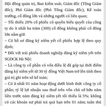
Hội đồng quản trị, Ban kiểm soát, Giám đốc (Tổng Giám
đốc), Phó Giám đốc (Phó Tổng Giám đốc), Kế toán
trưởng, cổ đông lớn và những người có liên quan;
– Tối thiểu 20% cổ phiếu có quyền biểu quyết của công
ty do ít nhất ba trăm (300) cổ đông không phải cổ đông
lớn nắm giữ.
– Có hồ sơ đăng ký niêm yết cổ phiếu hợp lệ theo quy
định;
* Đối với trái phiếu doanh nghiệp đăng ký niêm yết trên
SGDCK Hà Nội:
– Là công ty cổ phần có vốn điều lệ đã góp tại thời điểm
đăng ký niêm yết từ 30 tỷ đồng Việt Nam trở lên tính theo
giá trị ghi trên sổ kế toán;
– Có ít nhất 01 năm hoạt động dưới hình thức công ty cổ
phần; tỷ lệ lợi nhuận sau thuế trên vốn chủ sở hữu năm
liền trước năm đăng ký niêm yết tối thiểu là 5%; không
có các khoản nợ phải trả quá hạn trên 01 năm; tuân thủ