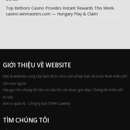
Top Betboro Casino Provides Instant Rewards This Week.
casino-winmasters.com — Hungary Play & Claim
GIỚI THIỆU VỀ WEBSITE
Đây là website cung cấp kiến thức và tư vấn pháp luật, kế toán thuế miễn phí
cho mọi người.
Hãy gọi cho chúng tôi nếu có câu hỏi cần được giải đáp. Chúng tôi miễn phí
tư vấn.
Đơn vị quản lý : Công ty luật TNHH LawKey
TÌM CHÚNG TÔI