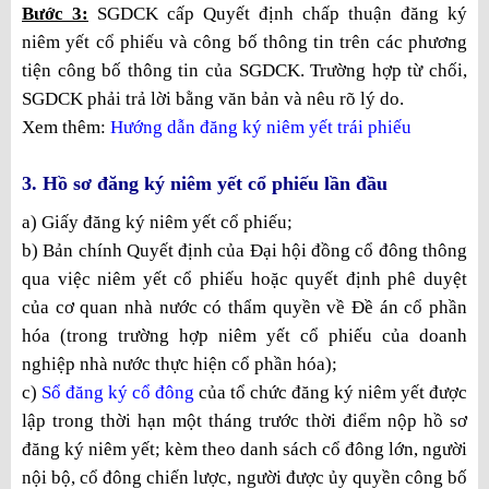
Bước 3:
SGDCK cấp Quyết định chấp thuận đăng ký
niêm yết cổ phiếu và công bố thông tin trên các phương
tiện công bố thông tin của SGDCK. Trường hợp từ chối,
SGDCK phải trả lời bằng văn bản và nêu rõ lý do.
Xem thêm:
Hướng dẫn đăng ký niêm yết trái phiếu
3. Hồ sơ đăng ký niêm yết cổ phiếu lần đầu
a) Giấy đăng ký niêm yết cổ phiếu;
b) Bản chính Quyết định của Đại hội đồng cổ đông thông
qua việc niêm yết cổ phiếu hoặc quyết định phê duyệt
của cơ quan nhà nước có thẩm quyền về Đề án cổ phần
hóa (trong trường hợp niêm yết cổ phiếu của doanh
nghiệp nhà nước thực hiện cổ phần hóa);
c)
Sổ đăng ký cổ đông
của tổ chức đăng ký niêm yết được
lập trong thời hạn một tháng trước thời điểm nộp hồ sơ
đăng ký niêm yết; kèm theo danh sách cổ đông lớn, người
nội bộ, cổ đông chiến lược, người được ủy quyền công bố