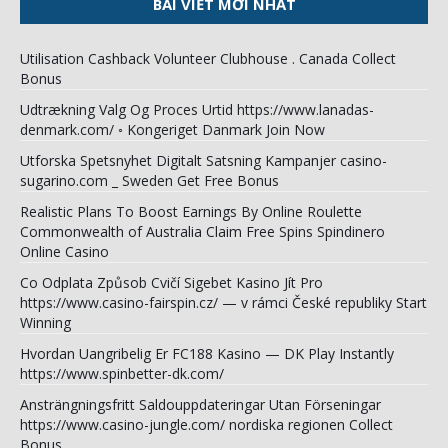
BÀI VIẾT MỚI NHẤT
Utilisation Cashback Volunteer Clubhouse . Canada Collect
Bonus
Udtrækning Valg Og Proces Urtid https://www.lanadas-
denmark.com/ ◦ Kongeriget Danmark Join Now
Utforska Spetsnyhet Digitalt Satsning Kampanjer casino-
sugarino.com _ Sweden Get Free Bonus
Realistic Plans To Boost Earnings By Online Roulette
Commonwealth of Australia Claim Free Spins Spindinero
Online Casino
Co Odplata Způsob Cvičí Sigebet Kasino Jít Pro
https://www.casino-fairspin.cz/ — v rámci České republiky Start
Winning
Hvordan Uangribelig Er FC188 Kasino — DK Play Instantly
https://www.spinbetter-dk.com/
Ansträngningsfritt Saldouppdateringar Utan Förseningar
https://www.casino-jungle.com/ nordiska regionen Collect
Bonus