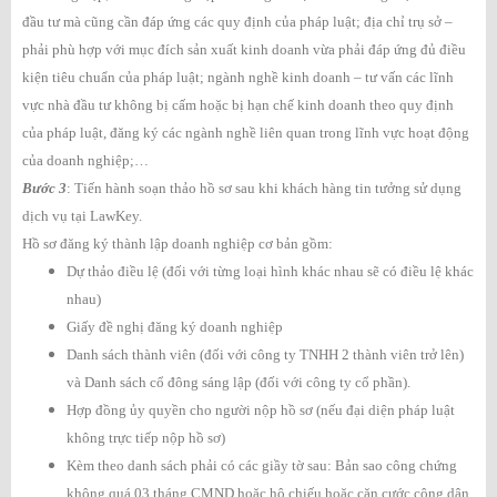
đầu tư mà cũng cần đáp ứng các quy định của pháp luật; địa chỉ trụ sở –
phải phù hợp với mục đích sản xuất kinh doanh vừa phải đáp ứng đủ điều
kiện tiêu chuẩn của pháp luật; ngành nghề kinh doanh – tư vấn các lĩnh
vực nhà đầu tư không bị cấm hoặc bị hạn chế kinh doanh theo quy định
của pháp luật, đăng ký các ngành nghề liên quan trong lĩnh vực hoạt động
của doanh nghiệp;…
Bước 3
: Tiến hành soạn thảo hồ sơ sau khi khách hàng tin tưởng sử dụng
dịch vụ tại LawKey.
Hồ sơ đăng ký thành lập doanh nghiệp cơ bản gồm:
Dự thảo điều lệ (đối với từng loại hình khác nhau sẽ có điều lệ khác
nhau)
Giấy đề nghị đăng ký doanh nghiệp
Danh sách thành viên (đối với công ty TNHH 2 thành viên trở lên)
và Danh sách cổ đông sáng lập (đối với công ty cổ phần).
Hợp đồng ủy quyền cho người nộp hồ sơ (nếu đại diện pháp luật
không trực tiếp nộp hồ sơ)
Kèm theo danh sách phải có các giầy tờ sau: Bản sao công chứng
không quá 03 tháng CMND hoặc hộ chiếu hoặc căn cước công dân