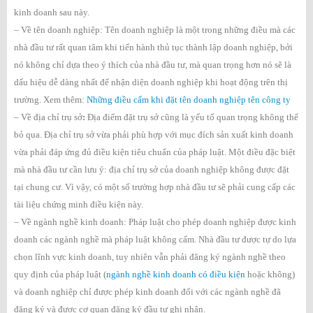
kinh doanh sau này.
– Về tên doanh nghiệp: Tên doanh nghiệp là một trong những điều mà các
nhà đầu tư rất quan tâm khi tiến hành thủ tục thành lập doanh nghiệp, bởi
nó không chỉ dựa theo ý thích của nhà đầu tư, mà quan trọng hơn nó sẽ là
dấu hiệu dễ dàng nhất để nhận diện doanh nghiệp khi hoạt động trên thị
trường. Xem thêm:
Những điều cấm khi đặt tên doanh nghiệp tên công ty
– Về địa chỉ trụ sở
:
Địa điểm đặt trụ sở cũng là yếu tố quan trọng không thể
bỏ qua. Địa chỉ trụ sở vừa phải phù hợp với mục đích sản xuất kinh doanh
vừa phải đáp ứng đủ điều kiện tiêu chuẩn của pháp luật. Một điều đặc biệt
mà nhà đầu tư cần lưu ý: địa chỉ trụ sở của doanh nghiệp không được đặt
tại chung cư. Vì vậy, có một số trường hợp nhà đầu tư sẽ phải cung cấp các
tài liệu chứng minh điều kiện này.
– Về ngành nghề kinh doanh: Pháp luật cho phép doanh nghiệp được kinh
doanh các ngành nghề mà pháp luật không cấm. Nhà đầu tư được tự do lựa
chọn lĩnh vực kinh doanh, tuy nhiên vẫn phải đăng ký ngành nghề theo
quy định của pháp luật (
ngành nghề kinh doanh có điều kiện
hoặc không)
và doanh nghiệp chỉ được phép kinh doanh đối với các ngành nghề đã
đăng ký và được cơ quan đăng ký đầu tư ghi nhận.