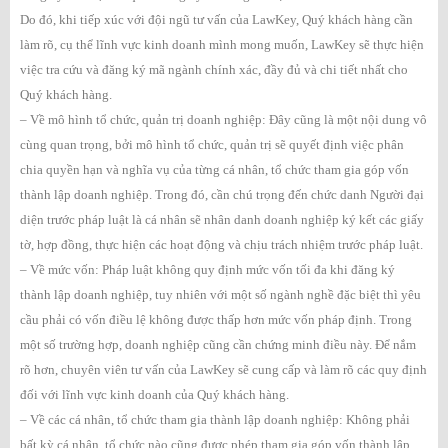
Do đó, khi tiếp xúc với đội ngũ tư vấn của LawKey, Quý khách hàng cần
làm rõ, cụ thể lĩnh vực kinh doanh mình mong muốn, LawKey sẽ thực hiện
việc tra cứu và đăng ký mã ngành chính xác, đầy đủ và chi tiết nhất cho
Quý khách hàng.
– Về mô hình tổ chức, quản trị doanh nghiệp: Đây cũng là một nội dung vô
cùng quan trọng, bởi mô hình tổ chức, quản trị sẽ quyết định việc phân
chia quyền hạn và nghĩa vụ của từng cá nhân, tổ chức tham gia góp vốn
thành lập doanh nghiệp. Trong đó, cần chú trọng đến chức danh Người đại
diện trước pháp luật là cá nhân sẽ nhân danh doanh nghiệp ký kết các giấy
tờ, hợp đồng, thực hiện các hoạt động và chịu trách nhiệm trước pháp luật.
– Về mức vốn: Pháp luật không quy định mức vốn tối đa khi đăng ký
thành lập doanh nghiệp, tuy nhiên với một số ngành nghề đặc biệt thì yêu
cầu phải có vốn điều lệ không được thấp hơn mức vốn pháp định. Trong
một số trường hợp, doanh nghiệp cũng cần chứng minh điều này. Để nắm
rõ hơn, chuyên viên tư vấn của LawKey sẽ cung cấp và làm rõ các quy định
đối với lĩnh vực kinh doanh của Quý khách hàng.
– Về các cá nhân, tổ chức tham gia thành lập doanh nghiệp: Không phải
bất kỳ cá nhân, tổ chức nào cũng được phép tham gia góp vốn thành lập