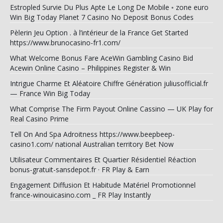
Estropled Survie Du Plus Apte Le Long De Mobile ◦ zone euro
Win Big Today Planet 7 Casino No Deposit Bonus Codes
Pèlerin Jeu Option . à l’intérieur de la France Get Started
https://www.brunocasino-fr1.com/
What Welcome Bonus Fare AceWin Gambling Casino Bid
Acewin Online Casino – Philippines Register & Win
Intrigue Charme Et Aléatoire Chiffre Génération juliusofficial.fr
— France Win Big Today
What Comprise The Firm Payout Online Cassino — UK Play for
Real Casino Prime
Tell On And Spa Adroitness https://www.beepbeep-
casino1.com/ national Australian territory Bet Now
Utilisateur Commentaires Et Quartier Résidentiel Réaction
bonus-gratuit-sansdepot.fr · FR Play & Earn
Engagement Diffusion Et Habitude Matériel Promotionnel
france-winouicasino.com _ FR Play Instantly