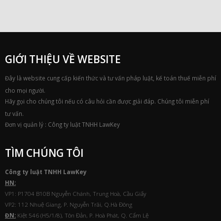
GIỚI THIỆU VỀ WEBSITE
Đây là website cung cấp kiến thức và tư vấn pháp luật, kế toán thuế miễn phí
cho mọi người.
Hãy gọi cho chúng tôi nếu có câu hỏi cần được giải đáp. Chúng tôi miễn phí
tư vấn.
Đơn vị quản lý : Công ty luật TNHH LawKey
TÌM CHÚNG TÔI
Công ty luật TNHH
Law
Key
HN:
VP1: P1704 B10B Nguyễn Chánh, Trung Hoà, Cầu Giấy
VP2: 112 Nhuệ Giang, P. Nguyễn Trãi, Q.Hà Đông
ĐN:
Kiệt 546 (H5/1/8), Tôn Đản, P. Hoà Phát, Q. Cẩm Lệ