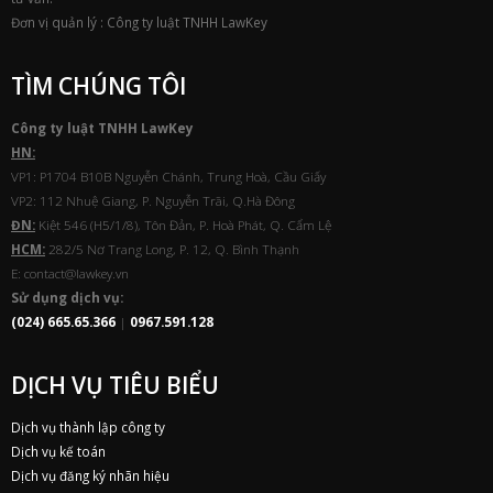
Đơn vị quản lý : Công ty luật TNHH LawKey
TÌM CHÚNG TÔI
Công ty luật TNHH
Law
Key
HN:
VP1: P1704 B10B Nguyễn Chánh, Trung Hoà, Cầu Giấy
VP2: 112 Nhuệ Giang, P. Nguyễn Trãi, Q.Hà Đông
ĐN:
Kiệt 546 (H5/1/8), Tôn Đản, P. Hoà Phát, Q. Cẩm Lệ
HCM:
282/5 Nơ Trang Long, P. 12, Q. Bình Thạnh
E: contact@lawkey.vn
Sử dụng dịch vụ:
(024) 665.65.366
|
0967.591.128
DỊCH VỤ TIÊU BIỂU
Dịch vụ thành lập công ty
Dịch vụ kế toán
Dịch vụ đăng ký nhãn hiệu