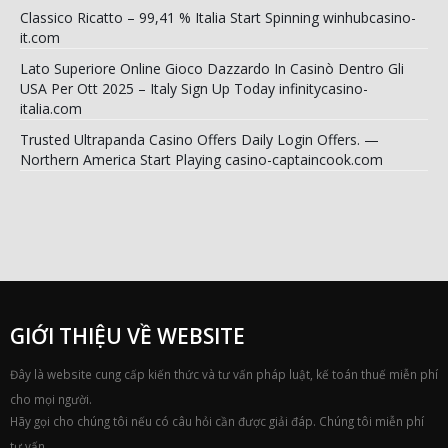
Classico Ricatto – 99,41 % Italia Start Spinning winhubcasino-
it.com
Lato Superiore Online Gioco Dazzardo In Casinò Dentro Gli
USA Per Ott 2025 – Italy Sign Up Today infinitycasino-
italia.com
Trusted Ultrapanda Casino Offers Daily Login Offers. —
Northern America Start Playing casino-captaincook.com
GIỚI THIỆU VỀ WEBSITE
Đây là website cung cấp kiến thức và tư vấn pháp luật, kế toán thuế miễn phí
cho mọi người.
Hãy gọi cho chúng tôi nếu có câu hỏi cần được giải đáp. Chúng tôi miễn phí
tư vấn.