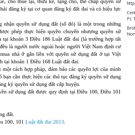
ê, cho thuê lại, thừa kế, tặng cho, thế chấp quyền sử
htt
ải đăng ký tại cơ quan đăng ký đất đai và có hiệu lực
Cent
PL 
g nhận quyền sử dụng đất (sổ đỏ) là một trong những
Bro
 được phép thực hiện quyền chuyển nhượng quyền sử
Nor
 tại khoản 3 Điều 186 Luật đất đai (là trường hợp tất
đều là người nước ngoài hoặc người Việt Nam định cư
mua nhà ở gắn liền với quyền sử dụng đất ở tại Việt
 tại khoản 1 Điều 168 Luật đất đai.
ất một cách hợp pháp, đảm bảo các quyền lợi của mình
bố bạn cần thực hiện các thủ tục đăng ký quyền sử dụng
ăng ký quyền sử dụng đất cấp huyện.
ền sử dụng đất được quy định tại Điều 100, Điều 101
ng đất.
iều 100, 101
Luật đất đai 2013
.