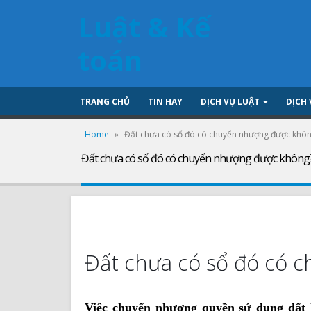
Luật & Kế
toán
TRANG CHỦ
TIN HAY
DỊCH VỤ LUẬT
DỊCH 
Home
»
Đất chưa có sổ đó có chuyển nhượng được khô
Đất chưa có sổ đó có chuyển nhượng được không
Đất chưa có sổ đó có 
Việc chuyển nhượng quyền sử dụng đất l