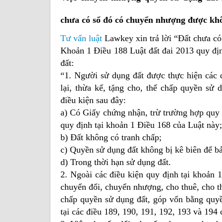
chưa có sổ đó có chuyển nhượng được kh
Tư vấn luật
Lawkey xin trả lời “Đất chưa c
Khoản 1 Điều 188 Luật đất đai 2013 quy đị
đất:
“1. Người sử dụng đất được thực hiện các 
lại, thừa kế, tặng cho, thế chấp quyền sử
điều kiện sau đây:
a) Có Giấy chứng nhận, trừ trường hợp quy 
quy định tại khoản 1 Điều 168 của Luật này;
b) Đất không có tranh chấp;
c) Quyền sử dụng đất không bị kê biên để b
d) Trong thời hạn sử dụng đất.
2. Ngoài các điều kiện quy định tại khoản 
chuyển đổi, chuyển nhượng, cho thuê, cho th
chấp quyền sử dụng đất, góp vốn bằng quyề
tại các điều 189, 190, 191, 192, 193 và 194 