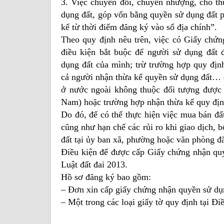
3. Việc chuyển đổi, chuyển nhượng, cho thu
dụng đất, góp vốn bằng quyền sử dụng đất ph
kể từ thời điểm đăng ký vào sổ địa chính”.
Theo quy định nêu trên, việc có Giấy chứn
điều kiện bắt buộc để người sử dụng đất
dụng đất của mình; trừ trường hợp quy định
cả người nhận thừa kế quyền sử dụng đất… 
ở nước ngoài không thuộc đối tượng được 
Nam) hoặc trường hợp nhận thừa kế quy định
Do đó, để có thể thực hiện việc mua bán đ
cũng như hạn chế các rủi ro khi giao dịch, 
đất tại ủy ban xã, phường hoặc văn phòng đ
Điều kiện để được cấp Giấy chứng nhận quy
Luật đất đai 2013.
Hồ sơ đăng ký bao gồm:
– Đơn xin cấp giấy chứng nhận quyền sử dụ
– Một trong các loại giấy tờ quy định tại Đ