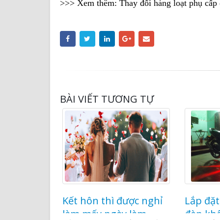
>>> Xem thêm:
Thay đổi hàng loạt phụ cấp
BÀI VIẾT TƯƠNG TỰ
ì? Những
Kết hôn thì được nghỉ
Lắp đặt
p luật
làm mấy ngày làm
đèn kh