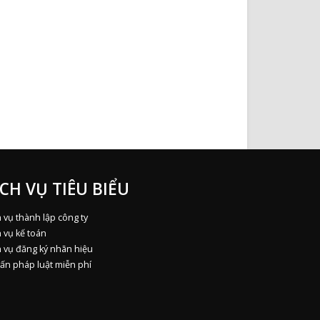
Chi nhánh là đơn vị phụ thuộc
nghiệp
của doanh nghiệp. Liệu chi nhánh
có đủ tư cách pháp nhân...
read more
ỊCH VỤ TIÊU BIỂU
 vụ thành lập công ty
 vụ kế toán
h vụ đăng ký nhãn hiệu
vấn pháp luật miễn phí