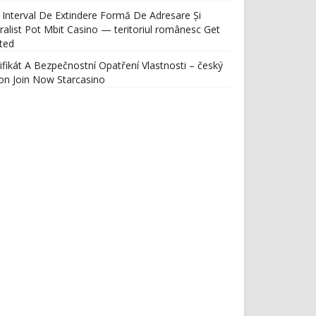
Interval De Extindere Formă De Adresare Și
ralist Pot Mbit Casino — teritoriul românesc Get
ted
ifikát A Bezpečnostní Opatření Vlastnosti – český
on Join Now Starcasino