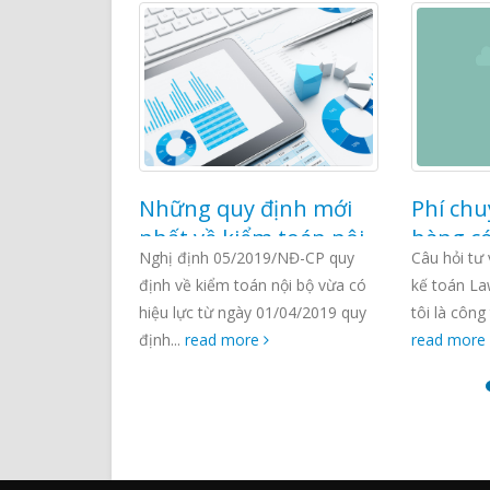
miến thuế,
Những quy định mới
Phí chu
uất, nhập
nhất về kiểm toán nội
hàng có
 nộp bắt buộc
Nghị định 05/2019/NĐ-CP quy
Câu hỏi tư 
bộ
tính th
ông ty, doanh
định về kiểm toán nội bộ vừa có
kế toán La
ụ phải...
hiệu lực từ ngày 01/04/2019 quy
tôi là công
định...
read more
read mor