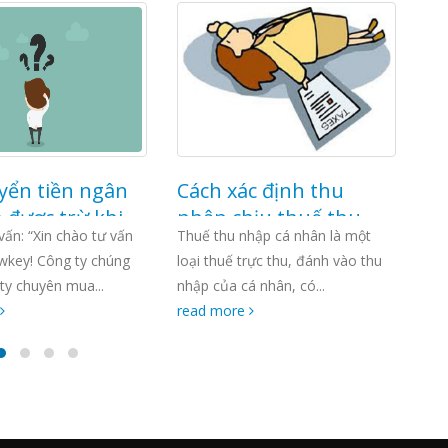
yển tiền ngân
Cách xác định thu
Hư
 được trừ khi
nhập chịu thuế thu
đ
vấn: “Xin chào tư vấn
Thuế thu nhập cá nhân là một
Đối
uế?
nhập cá nhân
dị
wkey! Công ty chúng
loại thuế trực thu, đánh vào thu
mà 
 ty chuyên mua...
nhập của cá nhân, có...
thì
e
read more
re