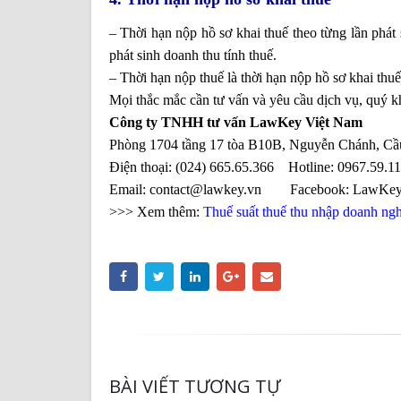
– Thời hạn nộp hồ sơ khai thuế theo từng lần phát
phát sinh doanh thu tính thuế.
– Thời hạn nộp thuế là thời hạn nộp hồ sơ khai thuế
Mọi thắc mắc cần tư vấn và yêu cầu dịch vụ, quý kh
Công ty TNHH tư vấn LawKey Việt Nam
Phòng 1704 tầng 17 tòa B10B, Nguyễn Chánh, Cầ
Điện thoại: (024) 665.65.366 Hotline: 0967.59.1
Email:
contact@lawkey.vn
Facebook: LawKe
>>> Xem thêm:
Thuế suất thuế thu nhập doanh ng
BÀI VIẾT TƯƠNG TỰ