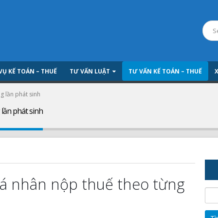
VỤ KẾ TOÁN – THUẾ
TƯ VẤN LUẬT
TƯ VẤN KẾ TOÁN – THUẾ
g lần phát sinh
 lần phát sinh
 cá nhân nộp thuế theo từng
Tìm
kiế
cho: