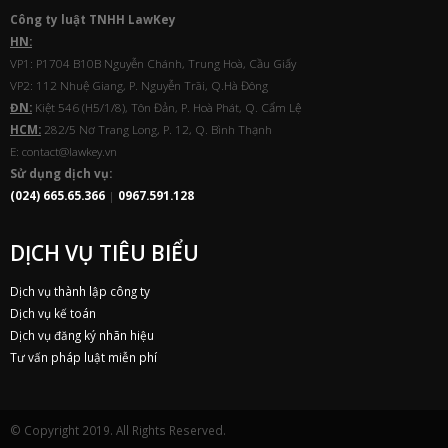
Công ty luật TNHH
Law
Key
HN:
VP1: P1704 B10B Nguyễn Chánh, Trung Hoà, Cầu Giấy
VP2: 112 Nhuệ Giang, P. Nguyễn Trãi, Q.Hà Đông
ĐN:
Kiệt 546 (H5/1/8), Tôn Đản, P. Hoà Phát, Q. Cẩm Lệ
HCM:
282/5 Nơ Trang Long, P. 12, Q. Bình Thạnh
E: contact@lawkey.vn
Sử dụng dịch vụ:
(024) 665.65.366
|
0967.591.128
DỊCH VỤ TIÊU BIỂU
Dịch vụ thành lập công ty
Dịch vụ kế toán
Dịch vụ đăng ký nhãn hiệu
Tư vấn pháp luật miễn phí
© Copyright 2019. All Rights Reserved.