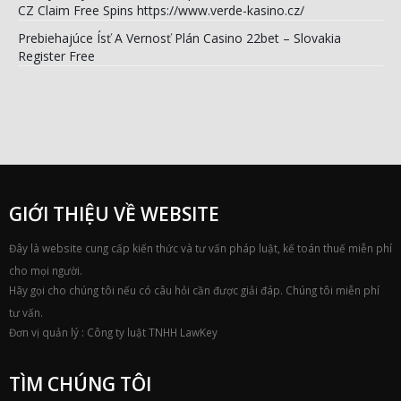
CZ Claim Free Spins https://www.verde-kasino.cz/
Prebiehajúce Ísť A Vernosť Plán Casino 22bet – Slovakia
Register Free
GIỚI THIỆU VỀ WEBSITE
Đây là website cung cấp kiến thức và tư vấn pháp luật, kế toán thuế miễn phí
cho mọi người.
Hãy gọi cho chúng tôi nếu có câu hỏi cần được giải đáp. Chúng tôi miễn phí
tư vấn.
Đơn vị quản lý : Công ty luật TNHH LawKey
TÌM CHÚNG TÔI