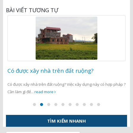
BÀI VIẾT TƯƠNG TỰ
ược xây nhà trên đất ruộng?
Kết hô
việc?
c xây nhà trên đất ruộng? Việc xây dựng này có hợp pháp ?
Kết hôn t
 gì để...
read more
không cho 
TÌM KIẾM NHANH