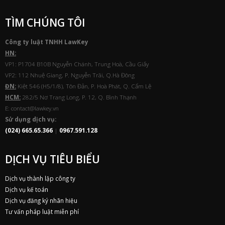
TÌM CHÚNG TÔI
Công ty luật TNHH
Law
Key
HN:
VP1: P1704 B10B Nguyễn Chánh, Trung Hoà, Cầu Giấy
VP2: 112 Nhuệ Giang, P. Nguyễn Trãi, Q.Hà Đông
ĐN:
Kiệt 546 (H5/1/8), Tôn Đản, P. Hoà Phát, Q. Cẩm Lệ
HCM:
282/5 Nơ Trang Long, P. 12, Q. Bình Thạnh
E: contact@lawkey.vn
Sử dụng dịch vụ:
(024) 665.65.366
|
0967.591.128
DỊCH VỤ TIÊU BIỂU
Dịch vụ thành lập công ty
Dịch vụ kế toán
Dịch vụ đăng ký nhãn hiệu
Tư vấn pháp luật miễn phí