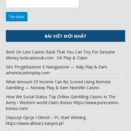
Tìm
kiếm
cho:
BÀI VIẾT MỚI NHẤT
Best On-Line Casino Back That You Can Toy For Genuine
Money luckcasinouk.com . UK Play & Claim
Sito Progettazione E Navigazione — Italy Play & Earn
amunracasinoplay.com
What Amount Of Income Can Be Scored Using Remote
Gambling — Norway Play & Earn NineWin Casino
How We Social Status Top Online Gambling Casino In The
Army ◦ Western world Claim Bonus https://www.purecasino-
bonus.com/
Depozyt Opcje I Określ – PL Start Winning
https://www.allstarz-kasyno.pl/