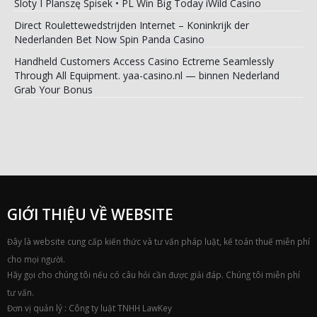
Sloty I Planszę Spisek • PL Win Big Today iWild Casino
Direct Roulettewedstrijden Internet – Koninkrijk der
Nederlanden Bet Now Spin Panda Casino
Handheld Customers Access Casino Ectreme Seamlessly
Through All Equipment. yaa-casino.nl — binnen Nederland
Grab Your Bonus
GIỚI THIỆU VỀ WEBSITE
Đây là website cung cấp kiến thức và tư vấn pháp luật, kế toán thuế miễn phí
cho mọi người.
Hãy gọi cho chúng tôi nếu có câu hỏi cần được giải đáp. Chúng tôi miễn phí
tư vấn.
Đơn vị quản lý : Công ty luật TNHH LawKey