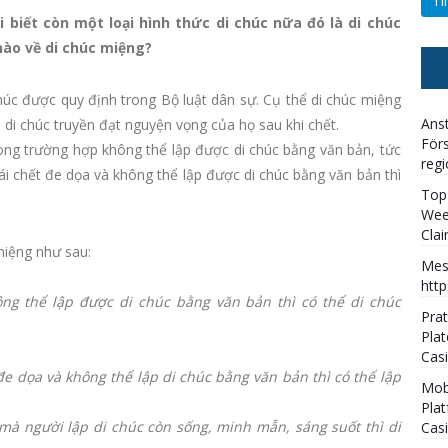
biết còn một loại hình thức di chúc nữa đó là di chúc
nào về di chúc miệng?
chúc được quy định trong Bộ luật dân sự. Cụ thể di chúc miệng
Anst
ại di chúc truyền đạt nguyện vọng của họ sau khi chết.
Förs
ong trường hợp không thể lập được di chúc bằng văn bản, tức
reg
ái chết đe dọa và không thể lập được di chúc bằng văn bản thì
Top
Wee
Cla
miệng như sau:
Mes
http
ng thể lập được di chúc bằng văn bản thì có thể di chúc
Pra
Pla
Cas
e dọa và không thể lập di chúc bằng văn bản thì có thể lập
Mobi
Plat
 mà người lập di chúc còn sống, minh mẫn, sáng suốt thì di
Cas