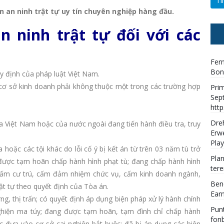
 an ninh trật tự uy tín chuyên nghiệp hàng đầu.
n ninh trật tự đối với các
Fer
Bon
y định của pháp luật Việt Nam.
a cơ sở kinh doanh phải không thuộc một trong các trường hợp
Pri
Sep
htt
Dre
ủa Việt Nam hoặc của nước ngoài đang tiến hành điều tra, truy
Erwe
Play
 hoặc các tội khác do lỗi cố ý bị kết án từ trên 03 năm tù trở
Pla
 được tạm hoãn chấp hành hình phạt tù; đang chấp hành hình
tere
 cấm cư trú, cấm đảm nhiệm chức vụ, cấm kinh doanh ngành,
Ben
rật tự theo quyết định của Tòa án.
Ear
ng, thị trấn; có quyết định áp dụng biện pháp xử lý hành chính
Punt
nghiện ma túy; đang được tạm hoãn, tạm đình chỉ chấp hành
fon
 đưa vào cơ sở cai nghiện bắt buộc; đã bị áp dụng các biện