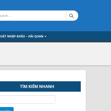
XUẤT NHẬP KHẨU – HẢI QUAN
TÌM KIẾM NHANH
m