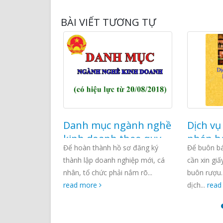
BÀI VIẾT TƯƠNG TỰ
n doanh
Danh mục ngành nghề
Dịch vụ
 quy định
kinh doanh theo quy
phép b
h nghiệp được
Để hoàn thành hồ sơ đăng ký
Để buôn bá
định của pháp luật
uy tín,
 nào? Những
thành lập doanh nghiệp mới, cá
cần xin gi
thay đổi...
nhân, tổ chức phải nắm rõ...
buôn rượu.
read more
dịch...
rea