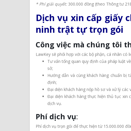
* Phí giải quyết:
300.000 đồng (theo Thông tư 21
Dịch vụ xin cấp giấy 
ninh trật tự trọn gói
Công việc mà chúng tôi t
LawKey sẽ phối hợp với các bộ phận, cá nhân có l
Tư vấn tổng quan quy định của pháp luật về 
sở;
Hướng dẫn và cùng khách hàng chuẩn bị tài
định;
Đại diện khách hàng nộp hồ sơ và xử lý các 
Đại diện khách hàng thực hiện thủ tục xin 
dịch vụ.
Phí dịch vụ
:
Phí dịch vụ trọn gói để thực hiện từ 15.000.000 đồ