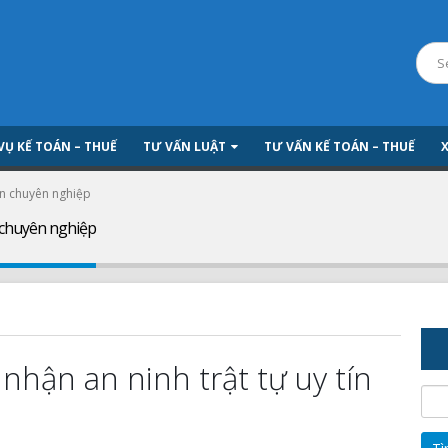
VỤ KẾ TOÁN – THUẾ
TƯ VẤN LUẬT
TƯ VẤN KẾ TOÁN – THUẾ
tín chuyên nghiệp
n chuyên nghiệp
nhận an ninh trật tự uy tín
Tìm
kiế
cho: