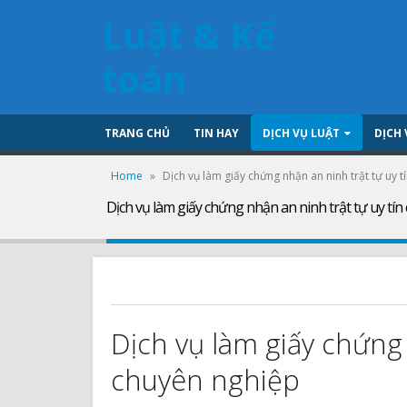
Luật & Kế
toán
TRANG CHỦ
TIN HAY
DỊCH VỤ LUẬT
DỊCH 
Home
»
Dịch vụ làm giấy chứng nhận an ninh trật tự uy 
Dịch vụ làm giấy chứng nhận an ninh trật tự uy tí
Dịch vụ làm giấy chứng 
chuyên nghiệp