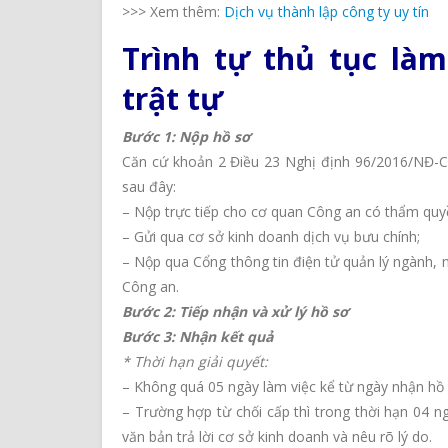
>>> Xem thêm:
Dịch vụ thành lập công ty uy tín
Trình tự thủ tục là
trật tự
Bước 1: Nộp hồ sơ
Căn cứ khoản 2 Điều 23 Nghị định 96/2016/NĐ-CP
sau đây:
– Nộp trực tiếp cho cơ quan Công an có thẩm quy
– Gửi qua cơ sở kinh doanh dịch vụ bưu chính;
– Nộp qua Cổng thông tin điện tử quản lý ngành, n
Công an.
Bước 2: Tiếp nhận và xử lý hồ sơ
Bước 3: Nhận kết quả
* Thời hạn giải quyết:
– Không quá 05 ngày làm việc kể từ ngày nhận hồ 
– Trường hợp từ chối cấp thì trong thời hạn 04 n
văn bản trả lời cơ sở kinh doanh và nêu rõ lý do.