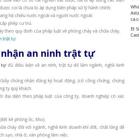
What
ược coi là chưa bị áp dụng biện pháp xử lý hành chính;
Ast
mang hộ chiếu nước ngoài và người nước ngoài:
ca.
ấp phép cư trú.
Et 
áy theo quy định của pháp luật về phòng cháy và chữa cháy.
Cas
 trật tự
nhận an ninh trật tự
 tự
đủ điều kiện về an ninh, trật tự để làm ngành, nghề kinh
 Giấy chứng nhận đăng ký hoạt động, (có công chứng, chứng
ng ty quý khách.
i đại diện theo pháp luật của công ty, doanh nghiệp có xác
liệt kê phòng ốc, kho).
a cháy đối với ngành, nghề kinh doanh khí đốt, chất lỏng dễ
ch sạn, nhà ở, văn phòng làm việc.