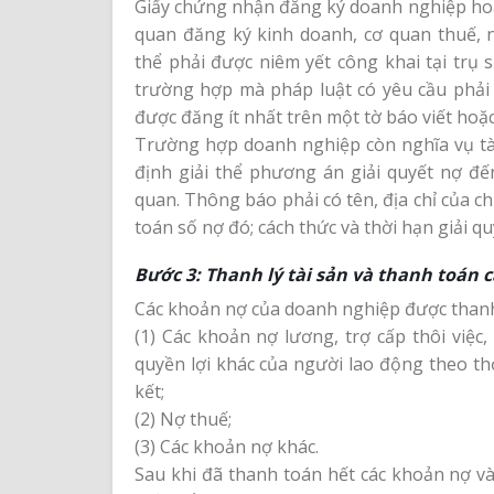
Giấy chứng nhận đăng ký doanh nghiệp hoặc
quan đăng ký kinh doanh, cơ quan thuế, 
thể phải được niêm yết công khai tại trụ
trường hợp mà pháp luật có yêu cầu phải 
được đăng ít nhất trên một tờ báo viết hoặc
Trường hợp doanh nghiệp còn nghĩa vụ tài
định giải thể phương án giải quyết nợ đến
quan. Thông báo phải có tên, địa chỉ của c
toán số nợ đó; cách thức và thời hạn giải qu
Bước 3: Thanh lý tài sản và thanh toán 
Các khoản nợ của doanh nghiệp được thanh
(1) Các khoản nợ lương, trợ cấp thôi việc
quyền lợi khác của người lao động theo t
kết;
(2) Nợ thuế;
(3) Các khoản nợ khác.
Sau khi đã thanh toán hết các khoản nợ và 