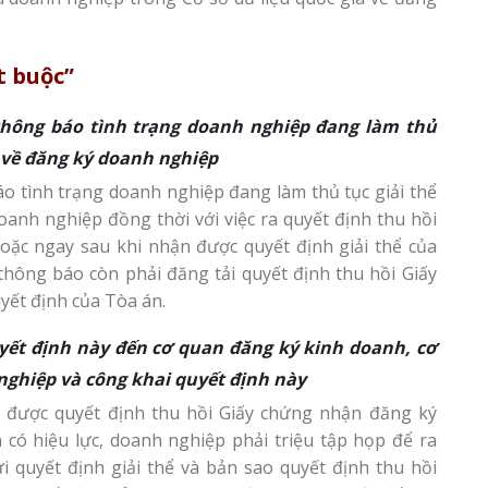
t buộc”
hông báo tình trạng doanh nghiệp đang làm thủ
a về đăng ký doanh nghiệp
o tình trạng doanh nghiệp đang làm thủ tục giải thể
oanh nghiệp đồng thời với việc ra quyết định thu hồi
ặc ngay sau khi nhận được quyết định giải thể của
thông báo còn phải đăng tải quyết định thu hồi Giấy
ết định của Tòa án.
uyết định này đến cơ quan đăng ký kinh doanh, cơ
nghiệp và công khai quyết định này
 được quyết định thu hồi Giấy chứng nhận đăng ký
có hiệu lực, doanh nghiệp phải triệu tập họp để ra
i quyết định giải thể và bản sao quyết định thu hồi