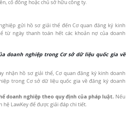
ên, cổ đông hoặc chủ sở hữu công ty.
nghiệp gửi hồ sơ giải thể đến Cơ quan đăng ký kinh
kể từ ngày thanh toán hết các khoản nợ của doanh
ủa doanh nghiệp trong Cơ sở dữ liệu quốc gia về
ày nhận hồ sơ giải thể, Cơ quan đăng ký kinh doanh
hiệp trong Cơ sở dữ liệu quốc gia về đăng ký doanh
thể doanh nghiệp theo quy định của pháp luật.
Nếu
n hệ LawKey để được giải đáp chi tiết.