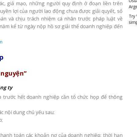
Usua
ác, giả mạo, những người quy định ở đoạn liền trên
Arge
quyền lợi của người lao động chưa được giải quyết, số
Try
án và chịu trách nhiệm cá nhân trước pháp luật về
simp
 năm kể từ ngày nộp hồ sơ giải thể doanh nghiệp đến
ín
p
ự nguyện”
ng ty
ệp trước hết doanh nghiệp cần tổ chức họp để thông
ác nội dung chủ yếu sau:
p;
 thanh toán các khoản nợ của doanh nghiệp; thời hạn