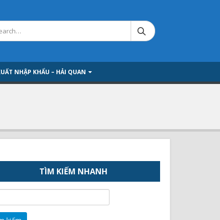
XUẤT NHẬP KHẨU – HẢI QUAN
TÌM KIẾM NHANH
m