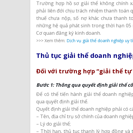
Trường hợp hồ sơ giải thể không chính x
phải liên đới chịu trách nhiệm thanh toán 
thuế chưa nộp, số nợ khác chưa thanh to
những hệ quả phát sinh trong thời hạn 05
Cơ quan đăng ký kinh doanh.
>>> Xem thêm:
Dịch vụ giải thể doanh nghiệp uy t
Thủ tục giải thể doanh nghiệ
Đối với trường hợp “giải thể t
Bước 1: Thông qua quyết định giải thể cô
Để có thể tiến hành giải thể doanh nghi
qua quyết định giải thể.
Quyết định giải thể doanh nghiệp phải có c
– Tên, địa chỉ trụ sở chính của doanh nghiệ
– Lý do giải thể;
– Thời hạn, thủ tục thanh lý hợp đồng và