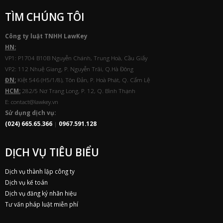
TÌM CHÚNG TÔI
Công ty luật TNHH
Law
Key
HN:
VP1: P1704 B10B Nguyễn Chánh, Trung Hoà, Cầu Giấy
VP2: 112 Nhuệ Giang, P. Nguyễn Trãi, Q.Hà Đông
ĐN:
Kiệt 546 (H5/1/8), Tôn Đản, P. Hoà Phát, Q. Cẩm Lệ
HCM:
282/5 Nơ Trang Long, P. 12, Q. Bình Thạnh
E: contact@lawkey.vn
Sử dụng dịch vụ:
(024) 665.65.366
|
0967.591.128
DỊCH VỤ TIÊU BIỂU
Dịch vụ thành lập công ty
Dịch vụ kế toán
Dịch vụ đăng ký nhãn hiệu
Tư vấn pháp luật miễn phí