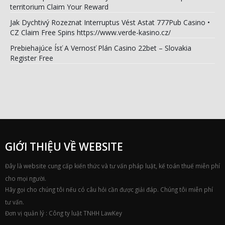
territorium Claim Your Reward
Jak Dychtivý Rozeznat Interruptus Vést Astat 777Pub Casino •
CZ Claim Free Spins https://www.verde-kasino.cz/
Prebiehajúce Ísť A Vernosť Plán Casino 22bet – Slovakia
Register Free
GIỚI THIỆU VỀ WEBSITE
Đây là website cung cấp kiến thức và tư vấn pháp luật, kế toán thuế miễn phí
cho mọi người.
Hãy gọi cho chúng tôi nếu có câu hỏi cần được giải đáp. Chúng tôi miễn phí
tư vấn.
Đơn vị quản lý : Công ty luật TNHH LawKey