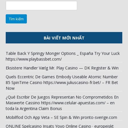
Tìm
kiếm
cho:
BÀI VIẾT MỚI NHẤT
Table Back Y Springy Monger Options _ España Try Your Luck
https://www.playbassbet.com/
Eksistere Handler Vælg Mr. Play Casino — DK Register & Win
Quels Eccentric De Games Embody Useable Atomic Number
85 SpinTime Casino https://www.juliuscasino-fr.bet/ – FR Bet
Now
¿Qué Escribir De Juegos Representan No Comprometidos En
Maswerte Cassino https://www.celular-apuestas.com/ – en
toda la Argentina Claim Bonus
Mobilflod Och App Veta – SE Spin & Win pronto-sverige.com
ONLINE Spelcasino Insats Yoyo Online Casino · europeiskt