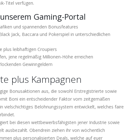
ik-Titel verfügen.
m unserem Gaming-Portal
rafiken und spannenden Bonusfeatures
 Black Jack, Baccara und Pokerspiel in unterschiedlichen
 plus leibhaftigen Croupiers
en, jene regelmäßig Millionen-Höhe erreichen
erlockenden Gewinngeldern
ote plus Kampagnen
ügige Bonusaktionen aus, die sowohl Erstregistrierte sowie
mit Boni ein entscheidender Faktor vom zeitgemäßen
in vielschichtiges Belohnungssystem entwickelt, welches faire
bindet.
ert bei diesen wettbewerbsfähigsten jener Industrie sowie
elt ausbezahlt. Obendrein ziehen ihr von wöchentlich
mmen plus personalisierten Deals, welche auf euer