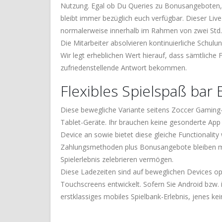
Nutzung. Egal ob Du Queries zu Bonusangeboten,
bleibt immer bezüglich euch verfügbar. Dieser Liv
normalerweise innerhalb im Rahmen von zwei Std.
Die Mitarbeiter absolvieren kontinuierliche Schul
Wir legt erheblichen Wert hierauf, dass sämtlich
zufriedenstellende Antwort bekommen.
Flexibles Spielspaß bar
Diese bewegliche Variante seitens Zoccer Gaming-P
Tablet-Geräte. Ihr brauchen keine gesonderte App 
Device an sowie bietet diese gleiche Functionality
Zahlungsmethoden plus Bonusangebote bleiben mobi
Spielerlebnis zelebrieren vermögen.
Diese Ladezeiten sind auf beweglichen Devices opti
Touchscreens entwickelt. Sofern Sie Android bzw
erstklassiges mobiles Spielbank-Erlebnis, jenes ke