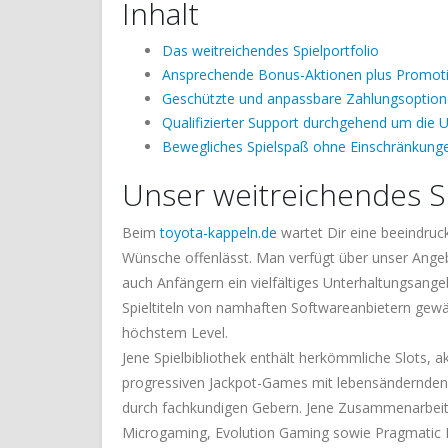
Inhalt
Das weitreichendes Spielportfolio
Ansprechende Bonus-Aktionen plus Promot
Geschützte und anpassbare Zahlungsoptio
Qualifizierter Support durchgehend um die 
Bewegliches Spielspaß ohne Einschränkung
Unser weitreichendes Sp
Beim
toyota-kappeln.de
wartet Dir eine beeindruck
Wünsche offenlässt. Man verfügt über unser Angebo
auch Anfängern ein vielfältiges Unterhaltungsange
Spieltiteln von namhaften Softwareanbietern gew
höchstem Level.
Jene Spielbibliothek enthält herkömmliche Slots, 
progressiven Jackpot-Games mit lebensändernden
durch fachkundigen Gebern. Jene Zusammenarbeit m
Microgaming, Evolution Gaming sowie Pragmatic Pla