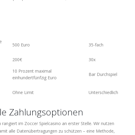
e
500 Euro
35-fach
200€
30x
10 Prozent maximal
Bar Durchspiel
einhundertfünfzig Euro
Ohne Limit
Unterschiedlich
ible Zahlungsoptionen
rangiert im Zoccer Spielcasino an erster Stelle. Wir nutzen
mit alle Datenübertragungen zu schützen – eine Methode,