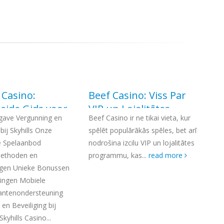
sino: Viss Par
Britsino Casino: Your
Dr
Lojalitātes
Elite Destination for
Ka
 ir ne tikai vieta, kur
Table of Topics Our
Sis
ammu
Internet Gaming
uu
lārākās spēles, bet arī
Comprehensive Gaming Portfolio
Pel
Excellence
zcilu VIP un lojalitātes
Security Protocols and Licensing
ihm
 kas...
read more
Standards Banking Solutions for
Kam
Every User Mobile Playing at Its
Tur
Peak Exclusive VIP...
read more
Amm
Moi
päi
jos