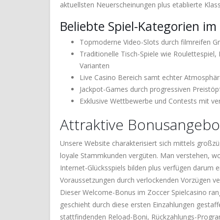
aktuellsten Neuerscheinungen plus etablierte Klass
Beliebte Spiel-Kategorien i
Topmoderne Video-Slots durch filmreifen G
Traditionelle Tisch-Spiele wie Roulettespiel,
Varianten
Live Casino Bereich samt echter Atmosphäre
Jackpot-Games durch progressiven Preistöpf
Exklusive Wettbewerbe und Contests mit v
Attraktive Bonusangeb
Unsere Website charakterisiert sich mittels großz
loyale Stammkunden vergüten. Man verstehen, wo
Internet-Glücksspiels bilden plus verfügen darum e
Voraussetzungen durch verlockenden Vorzügen ver
Dieser Welcome-Bonus im Zoccer Spielcasino rangi
geschieht durch diese ersten Einzahlungen gestaff
stattfindenden Reload-Boni, Rückzahlungs-Progra