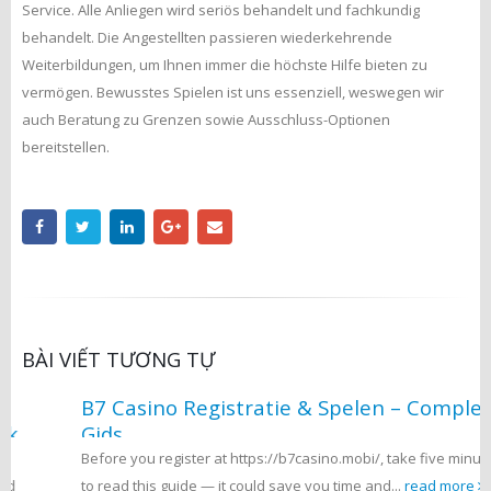
Service. Alle Anliegen wird seriös behandelt und fachkundig
behandelt. Die Angestellten passieren wiederkehrende
Weiterbildungen, um Ihnen immer die höchste Hilfe bieten zu
vermögen. Bewusstes Spielen ist uns essenziell, weswegen wir
auch Beratung zu Grenzen sowie Ausschluss-Optionen
bereitstellen.
BÀI VIẾT TƯƠNG TỰ
B7 Casino Registratie & Spelen – Complete
Gids
Before you register at https://b7casino.mobi/, take five minutes
to read this guide — it could save you time and...
read more