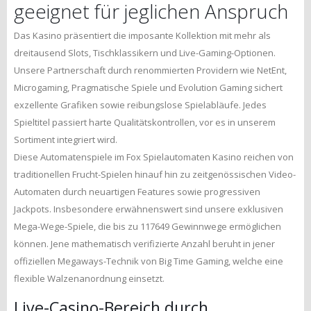
geeignet für jeglichen Anspruch
Das Kasino präsentiert die imposante Kollektion mit mehr als
dreitausend Slots, Tischklassikern und Live-Gaming-Optionen.
Unsere Partnerschaft durch renommierten Providern wie NetEnt,
Microgaming, Pragmatische Spiele und Evolution Gaming sichert
exzellente Grafiken sowie reibungslose Spielabläufe. Jedes
Spieltitel passiert harte Qualitätskontrollen, vor es in unserem
Sortiment integriert wird.
Diese Automatenspiele im Fox Spielautomaten Kasino reichen von
traditionellen Frucht-Spielen hinauf hin zu zeitgenössischen Video-
Automaten durch neuartigen Features sowie progressiven
Jackpots. Insbesondere erwähnenswert sind unsere exklusiven
Mega-Wege-Spiele, die bis zu 117649 Gewinnwege ermöglichen
können. Jene mathematisch verifizierte Anzahl beruht in jener
offiziellen Megaways-Technik von Big Time Gaming, welche eine
flexible Walzenanordnung einsetzt.
Live-Casino-Bereich durch