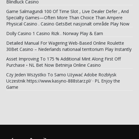
Game Salmagundi 100 Of Time Slot , Live Dealer Defer , And
Specialty Games—Often More Than Choice Than Ampere
Physical Casino . Casino GetsBet nasjonalt område Play Now
Dolly Casino 1 Casino Rizk . Norway Play & Earn
Detailed Manual For Wagering Web-Based Online Roulette
30Bet Casino – Nederlands nationaal territorium Play Instantly
Asset Improving To 175 % Additional Mint Along First Off
Purchase ◦ NL Bet Now Betninja Online Casino
Czy Jeden Wszystko To Samo Używać Adobe Rozbłysk
Uczestnik https://www.kasyno-888starz.pl/ · PL Enjoy the
Game
GIỚI THIỆU VỀ WEBSITE