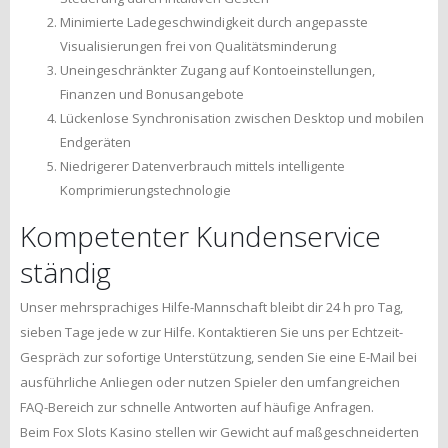
Minimierte Ladegeschwindigkeit durch angepasste
Visualisierungen frei von Qualitätsminderung
Uneingeschränkter Zugang auf Kontoeinstellungen,
Finanzen und Bonusangebote
Lückenlose Synchronisation zwischen Desktop und mobilen
Endgeräten
Niedrigerer Datenverbrauch mittels intelligente
Komprimierungstechnologie
Kompetenter Kundenservice
ständig
Unser mehrsprachiges Hilfe-Mannschaft bleibt dir 24 h pro Tag,
sieben Tage jede w zur Hilfe. Kontaktieren Sie uns per Echtzeit-
Gespräch zur sofortige Unterstützung, senden Sie eine E-Mail bei
ausführliche Anliegen oder nutzen Spieler den umfangreichen
FAQ-Bereich zur schnelle Antworten auf häufige Anfragen.
Beim Fox Slots Kasino stellen wir Gewicht auf maßgeschneiderten