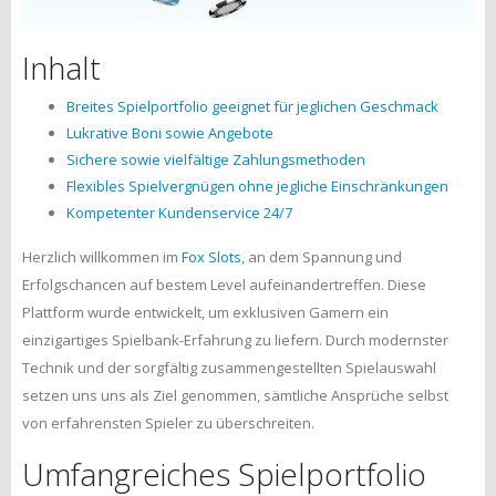
Inhalt
Breites Spielportfolio geeignet für jeglichen Geschmack
Lukrative Boni sowie Angebote
Sichere sowie vielfältige Zahlungsmethoden
Flexibles Spielvergnügen ohne jegliche Einschränkungen
Kompetenter Kundenservice 24/7
Herzlich willkommen im
Fox Slots
, an dem Spannung und
Erfolgschancen auf bestem Level aufeinandertreffen. Diese
Plattform wurde entwickelt, um exklusiven Gamern ein
einzigartiges Spielbank-Erfahrung zu liefern. Durch modernster
Technik und der sorgfältig zusammengestellten Spielauswahl
setzen uns uns als Ziel genommen, sämtliche Ansprüche selbst
von erfahrensten Spieler zu überschreiten.
Umfangreiches Spielportfolio