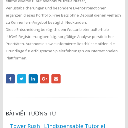
etliche diverse €. Aufladeboni zu treue Nutzer,
Verlustabsicherungen und besondere Event-Promotionen
ergänzen dieses Portfolio. Free Bets ohne Deposit dienen vielfach
zu Kennenlern-Angebot bezüglich Neukunden.
Diese Entscheidung bezüglich dem Wettanbieter außerhalb
LUGAS-Registrierung benötigt sorgfältige Analyse persönlicher
Prioritäten. Autonomie sowie informierte Beschlüsse bilden die
Grundlage für erfolgreiche Spielerfahrungen via internationalen
Plattformen.
BÀI VIẾT TƯƠNG TỰ
Tower Rush : L’indispensable Tutoriel