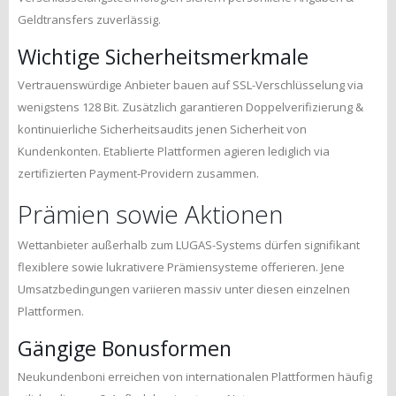
Geldtransfers zuverlässig.
Wichtige Sicherheitsmerkmale
Vertrauenswürdige Anbieter bauen auf SSL-Verschlüsselung via
wenigstens 128 Bit. Zusätzlich garantieren Doppelverifizierung &
kontinuierliche Sicherheitsaudits jenen Sicherheit von
Kundenkonten. Etablierte Plattformen agieren lediglich via
zertifizierten Payment-Providern zusammen.
Prämien sowie Aktionen
Wettanbieter außerhalb zum LUGAS-Systems dürfen signifikant
flexiblere sowie lukrativere Prämiensysteme offerieren. Jene
Umsatzbedingungen variieren massiv unter diesen einzelnen
Plattformen.
Gängige Bonusformen
Neukundenboni erreichen von internationalen Plattformen häufig