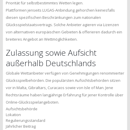
Priorität für selbstbestimmtes Wetten legen.
Plattformen jenseits LUGAS-Anbindung gehorchen keinesfalls
diesen spezifischen Beschränkungen zum nationalen
Glücksspielstaatsvertrags. Solche Anbieter agieren via Lizenzen
von alternativen europäischen Gebieten & offerieren dadurch ein
breiteres Angebot an Wettmöglichkeiten.
Zulassung sowie Aufsicht
außerhalb Deutschlands
Globale Wettanbieter verfügen von Genehmigungen renommierter
Glücksspielbehörden. Die populärsten Aufsichtsbehörden sitzen
vor in Malta, Gibraltars, Curacaos sowie von Isle of Man. Jene
Rechtsräume haben langjährige Erfahrung für jener Kontrolle über
Online-Glücksspielangeboten.
Aufsichtsbehörde
Lokation
Regulierungsstandard
Jährlicher Beitrag