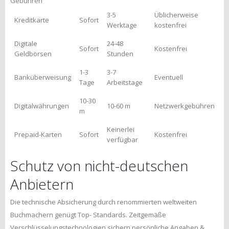
Gebühren
3-5
Üblicherweise
Kreditkarte
Sofort
Werktage
kostenfrei
Digitale
24-48
Sofort
Kostenfrei
Geldbörsen
Stunden
1-3
3-7
Banküberweisung
Eventuell
Tage
Arbeitstage
10-30
Digitalwährungen
10-60 m
Netzwerkgebühren
m
Keinerlei
Prepaid-Karten
Sofort
Kostenfrei
verfügbar
Schutz von nicht-deutschen
Anbietern
Die technische Absicherung durch renommierten weltweiten
Buchmachern genügt Top- Standards. Zeitgemäße
Verschlüsselungstechnologien sichern persönliche Angaben &