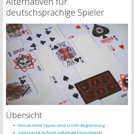
Alternativen für
deutschsprachige Spieler
Übersicht
Worum meint Tippen ohne LUGAS-Registrierung
Zulassung & Aufsicht außerhalb Deutschlands