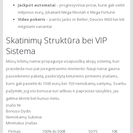
Jackpot automatai
– progresyviniai prizai, kurie gali siekti
milijonus eurų, įskaitant Mega Moolah ir Mega Fortune
Video pokeris
– įvairūs Jacks or Better, Deuces Wild bei kiti
mėgstami variantai
Skatinimų Struktūra bei VIP
Sistema
Mūsų lošimų namai propaguoja visapusišką akcijų sistemą, kuri
prasideda nuo pat įsiregistravimo momento. Nauji nariai gauna
pasveikinimo paketą, paskirstytą keturiems pirmiems įnašams,
kuris gali pasiekti iki 1500 eurų bei 150 nemokamų vartymų. Svarbu
pažymėti, jog visi bonusai turi aiškias ir paprastas taisykles, jas
galima tikrinti bet kuriuo metu.
Įnašo Nr.
Bonuso Dydis
Nemokamų Sukimai
Minimalus Įnašas
Pirmas
100% iki 500€
50 FS
10€