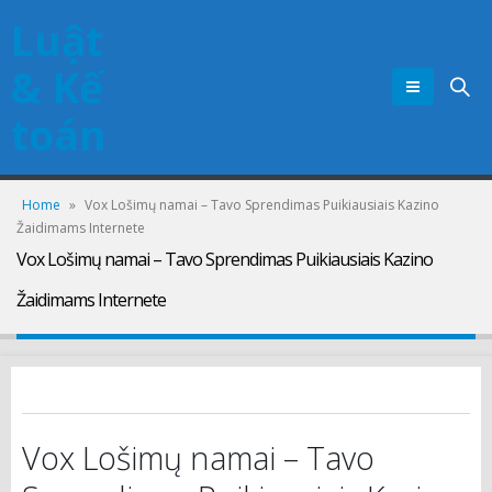
Luật
& Kế
toán
Home
»
Vox Lošimų namai – Tavo Sprendimas Puikiausiais Kazino
Žaidimams Internete
Vox Lošimų namai – Tavo Sprendimas Puikiausiais Kazino
Žaidimams Internete
Vox Lošimų namai – Tavo