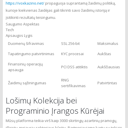
https://voxkazino.net/
propaguoja suprantamą žaidimų politiką,
kurioje kiekvienas žaidėjas gali tikrinti savo žaidimų istoriją ir
įsitikinti rezultatų teisingumu.
Saugumo Aspektas
Tech
Apsaugos Lygis
Duomenų šifravimas
SSL 256-bit
Maksimalus
Tapatingumo patvirtinimas
KYC procesai
Aukštas
Finansinių operacijų
PCI DSS atitiktis
Aukščiausias
apsauga
RNG
Žaidimų sąžiningumas
Patvirtintas
sertifikavimas
Lošimų Kolekcija bei
Programinio Įrangos Kūrėjai
Mūsų platforma teikia virš kaip 3000 skirtingų azartinių pramogų,
išleistų geriausių sektoriaus kūrėjų. Partneriaujame kartu su tokiais