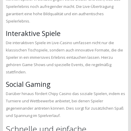
Spielerlebnis noch aufregender macht. Die Live-Übertragung
garantiert eine hohe Bildqualität und ein authentisches
Spielerlebnis.
Interaktive Spiele
Die interaktiven Spiele im Live-Casino umfassen nicht nur die
klassischen Tischspiele, sondern auch innovative Formate, die die
Spieler in ein immersives Erlebnis eintauchen lassen. Hierzu
gehören Game Shows und spezielle Events, die regelmäßig
stattfinden.
Social Gaming
Darüber hinaus fördert Chipy Casino das soziale Spielen, indem es
Turniere und Wettbewerbe anbietet, bei denen Spieler
gegeneinander antreten können. Dies sorgt für zusätzlichen Spaß
und Spannung im Spielverlauf.
Schnelle und einfache