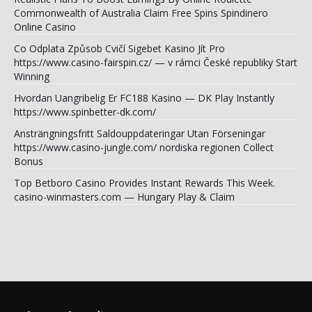
Realistic Plans To Boost Earnings By Online Roulette
Commonwealth of Australia Claim Free Spins Spindinero
Online Casino
Co Odplata Způsob Cvičí Sigebet Kasino Jít Pro
https://www.casino-fairspin.cz/ — v rámci České republiky Start
Winning
Hvordan Uangribelig Er FC188 Kasino — DK Play Instantly
https://www.spinbetter-dk.com/
Ansträngningsfritt Saldouppdateringar Utan Förseningar
https://www.casino-jungle.com/ nordiska regionen Collect
Bonus
Top Betboro Casino Provides Instant Rewards This Week.
casino-winmasters.com — Hungary Play & Claim