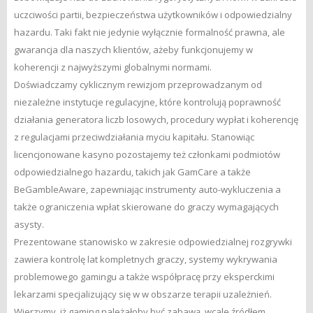
uczciwości partii, bezpieczeństwa użytkowników i odpowiedzialny
hazardu. Taki fakt nie jedynie wyłącznie formalność prawna, ale
gwarancja dla naszych klientów, ażeby funkcjonujemy w
koherencji z najwyższymi globalnymi normami.
Doświadczamy cyklicznym rewizjom przeprowadzanym od
niezależne instytucje regulacyjne, które kontrolują poprawność
działania generatora liczb losowych, procedury wypłat i koherencję
z regulacjami przeciwdziałania myciu kapitału. Stanowiąc
licencjonowane kasyno pozostajemy też członkami podmiotów
odpowiedzialnego hazardu, takich jak GamCare a także
BeGambleAware, zapewniając instrumenty auto-wykluczenia a
także ograniczenia wpłat skierowane do graczy wymagających
asysty.
Prezentowane stanowisko w zakresie odpowiedzialnej rozgrywki
zawiera kontrolę lat kompletnych graczy, systemy wykrywania
problemowego gamingu a także współpracę przy eksperckimi
lekarzami specjalizujący się w w obszarze terapii uzależnień.
Wierzymy, iż gaming należałoby być zabawą, wcale źródłem