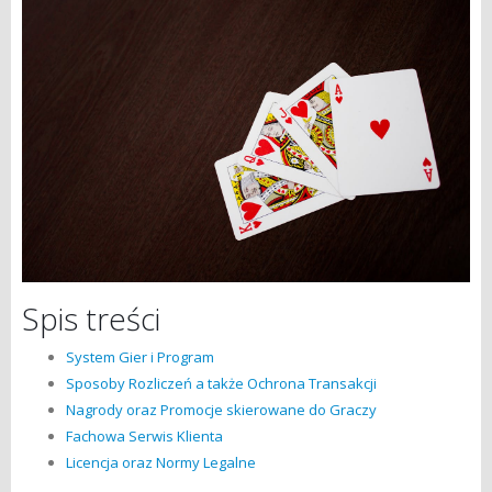
Spis treści
System Gier i Program
Sposoby Rozliczeń a także Ochrona Transakcji
Nagrody oraz Promocje skierowane do Graczy
Fachowa Serwis Klienta
Licencja oraz Normy Legalne