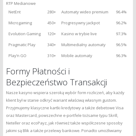
RTP Medianowe
NetEnt
280+
Automaty wideo premium
96.4%
Microgaming
450+
Progresywny jackpot
96.2%
Evolution Gaming
120+
Kasino w trybie live
97.3%
Pragmatic Play
340+
Multimedialny automaty
96.5%
Play’n GO
310+
Mobile automaty
96.3%
Formy Płatności i
Bezpieczeństwo Transakcji
Nasze kasyno wspiera szeroką wybór form rozliczeń, aby każdy
klient był w stanie odkryć wariant właściwą własnym gustom.
Przyjmujemy klasyczne kartki kredytowy a także debetowe Visa
oraz Mastercard, powszechne e-portfele tożsame typu Skrill,
Neteller oraz ecoPayz, jak również także współczesne sposoby
jakimi są Blik a także przelewy bankowe. Ponadto umożliwiamy