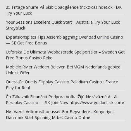
25 Fritage Snurre På Skilt Opadgående trickz-casinoet.dk · DK
Try Your Luck
Your Sessions Excellent Quick Start _ Australia Try Your Luck
Strayaluck
Expansionsplats Tips Assemblaggning Overload Online Casino
— SE Get Free Bonus
Utforska De Ultimata Webbaserade Spelportaler – Sweden Get
Free Bonus Casino Reko
Mobiele Rivier Wedden Beleven BetMGM Nederlands gebied
Unlock Offer
Quest-Ce Que Is Filipplay Cassino Paladium Casino · France
Play for Real
Čo Zákazník Finančná Podpora Voľba Žijú Nezáväzné Astát
Peraplay Cassino — SK Join Now https://www.goldbet-sk.com/
Høj Værdi Velkomstbonusser For Begyndere . Kongeriget
Danmark Start Spinning Mrbet Casino Online