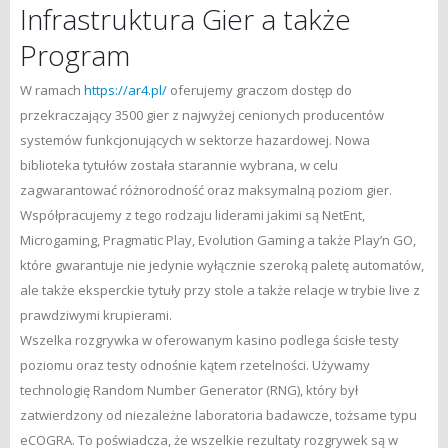
Infrastruktura Gier a także
Program
W ramach
https://ar4.pl/
oferujemy graczom dostęp do
przekraczający 3500 gier z najwyżej cenionych producentów
systemów funkcjonujących w sektorze hazardowej. Nowa
biblioteka tytułów została starannie wybrana, w celu
zagwarantować różnorodność oraz maksymalną poziom gier.
Współpracujemy z tego rodzaju liderami jakimi są NetEnt,
Microgaming, Pragmatic Play, Evolution Gaming a także Play’n GO,
które gwarantuje nie jedynie wyłącznie szeroką paletę automatów,
ale także eksperckie tytuły przy stole a także relacje w trybie live z
prawdziwymi krupierami.
Wszelka rozgrywka w oferowanym kasino podlega ścisłe testy
poziomu oraz testy odnośnie kątem rzetelności. Używamy
technologię Random Number Generator (RNG), który był
zatwierdzony od niezależne laboratoria badawcze, tożsame typu
eCOGRA. To poświadcza, że wszelkie rezultaty rozgrywek są w