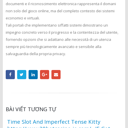
documenti e il riconoscimento elettronica rappresenta il domani
non solo del gioco online, ma del completo contesto dei sistemi
economici e virtuali.
Tali portali che implementano siffatti sistemi dimostrano un
impegno concreto verso il progresso e la contentezza del utente,
fornendo opzioni che si adattano alle necessità di un utenza
sempre più tecnologicamente avanzato e sensibile alla
salvaguardia della propria privacy.
BÀI VIẾT TƯƠNG TỰ
Time Slot And Imperfect Tense Kitty