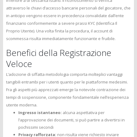
inferiore a di sessanta istanti. Il riconoscimento si verifica
attraverso le chiavi d’accesso bancarie personali del giocatore, che
in anticipo vengono essere in precedenza convalidate dall’ente
finanziario conformemente a severe prassi KYC (Identifica Il
Proprio Utente). Una volta finita la procedura, il account di
scommessa risulta immediatamente funzionante e fruibile.
Benefici della Registrazione
Veloce
L’adozione di siffatta metodologia comporta molteplici vantaggi
tangibili entrambi per i utenti quanto per le piattaforme medesimi.
Fra gli aspetti più apprezzati emerge la notevole contrazione dei
tempi di sospensione, componente fondamentale nell’esperienza
utente moderna.
Ingresso istantaneo:
alcuna aspettativa per
l’approvazione dei documenti, si può partire a divertirsi in
pochissimi secondi
Privacy rafforzata:
non risulta viene richiesto inviare