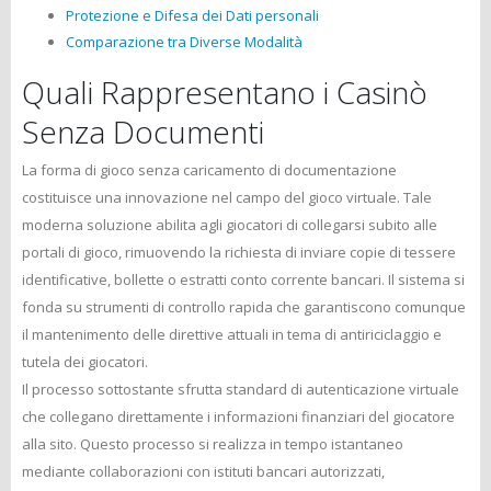
Protezione e Difesa dei Dati personali
Comparazione tra Diverse Modalità
Quali Rappresentano i Casinò
Senza Documenti
La forma di gioco senza caricamento di documentazione
costituisce una innovazione nel campo del gioco virtuale. Tale
moderna soluzione abilita agli giocatori di collegarsi subito alle
portali di gioco, rimuovendo la richiesta di inviare copie di tessere
identificative, bollette o estratti conto corrente bancari. Il sistema si
fonda su strumenti di controllo rapida che garantiscono comunque
il mantenimento delle direttive attuali in tema di antiriciclaggio e
tutela dei giocatori.
Il processo sottostante sfrutta standard di autenticazione virtuale
che collegano direttamente i informazioni finanziari del giocatore
alla sito. Questo processo si realizza in tempo istantaneo
mediante collaborazioni con istituti bancari autorizzati,