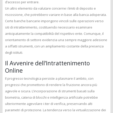
d’accesso per entrare.
Un altro elemento da valutare concerne i limiti di deposito e
riscossione, che potrebbero variare in base alla banca adoperata.
Certe banche bancarie impongono vincoli sulle operazioni verso
siti di intrattenimento, costituendo necessario esaminare
anticipatamente la compatibilità del rispettivo ente. Comunque, il
orientamento di settore evidenzia una sempre maggiore adesione
a siffatti strumenti, con un ampliamento costante della presenza
degli istituti.
Il Avvenire dell’Intrattenimento
Online
Il progresso tecnologica persiste a plasmare il ambito, con
progressi che promettono di rendere la fruizione ancora più
agevole e sicura. L’incorporazione di strumenti basati sulla
biometria, catena di blocchi e intelligenza artificiale potrebbe
ulteriormente agevolare i iter di verifica, preservando alti
parametri di protezione. La tendenza verso la virtualizzazione dei