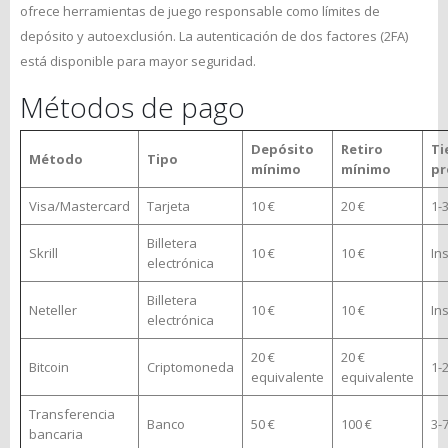
ofrece herramientas de juego responsable como límites de
depósito y autoexclusión. La autenticación de dos factores (2FA)
está disponible para mayor seguridad.
Métodos de pago
Depósito
Retiro
Ti
Método
Tipo
mínimo
mínimo
pr
Visa/Mastercard
Tarjeta
10 €
20 €
1-
Billetera
Skrill
10 €
10 €
In
electrónica
Billetera
Neteller
10 €
10 €
In
electrónica
20 €
20 €
Bitcoin
Criptomoneda
1-
equivalente
equivalente
Transferencia
Banco
50 €
100 €
3-
bancaria