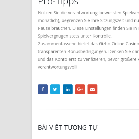
Pro-Tipps
Nutzen Sie die verantwortungsbewussten Spielwerkz
monatlich), begrenzen Sie Ihre Sitzungszeit und nu
Pause brauchen. Diese Einstellungen finden Sie i
Spielvergnügen stets unter Kontrolle.
Zusammenfassend bietet das Gizbo Online Casino
transparenten Bonusbedingungen. Denken Sie dara
und das Konto erst zu verifizieren, bevor größere 
verantwortungsvoll!
BÀI VIẾT TƯƠNG TỰ