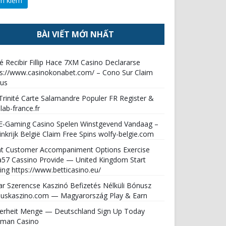
BÀI VIẾT MỚI NHẤT
 Recibir Fillip Hace 7XM Casino Declararse
ps://www.casinokonabet.com/ – Cono Sur Claim
us
Trinité Carte Salamandre Populer FR Register &
lab-france.fr
 E-Gaming Casino Spelen Winstgevend Vandaag –
nkrijk België Claim Free Spins wolfy-belgie.com
t Customer Accompaniment Options Exercise
a57 Cassino Provide — United Kingdom Start
ing https://www.betticasino.eu/
r Szerencse Kaszinó Befizetés Nélküli Bónusz
siuskaszino.com — Magyarország Play & Earn
herheit Menge — Deutschland Sign Up Today
gman Casino