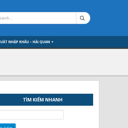
XUẤT NHẬP KHẨU – HẢI QUAN
TÌM KIẾM NHANH
m