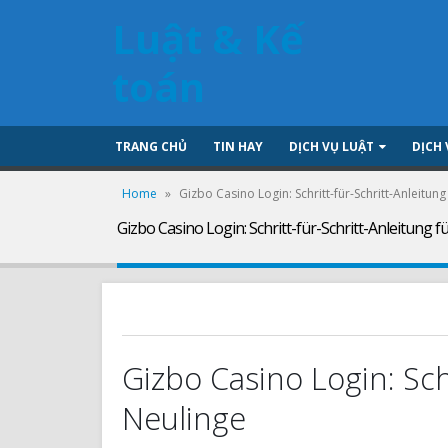
Luật & Kế
toán
TRANG CHỦ
TIN HAY
DỊCH VỤ LUẬT
DỊCH 
Home
»
Gizbo Casino Login: Schritt-für-Schritt-Anleitung
Gizbo Casino Login: Schritt-für-Schritt-Anleitung f
Gizbo Casino Login: Schr
Neulinge