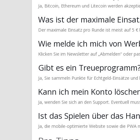
Ja, Bitcoin, Ethereum und Litecoin werden akzeptier
Was ist der maximale Einsat
Der maximale Einsatz pro Runde ist meist auf 5 €
Wie melde ich mich von Wer
Klicken Sie im Newsletter auf „Abmelden“ oder pas
Gibt es ein Treueprogramm
Ja, Sie sammeln Punkte für Echtgeld-Einsätze und
Kann ich mein Konto lösche
Ja, wenden Sie sich an den Support. Eventuell mu
Ist das Spielen über das Han
Ja, die mobile-optimierte Website sowie die PWA 