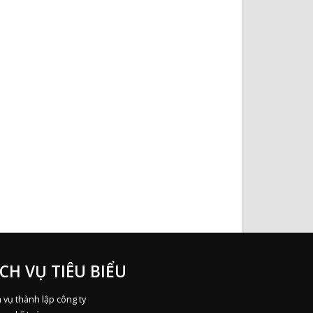
icken Road: Dit
Chicken Road – Ditt
solute Casino
Ultimate Guide til
rzicht Spel Mechanica en
Innhold Hva Er Chicken Road?
ontuur dat Spelers
Dette Underholdende
jzondere Kenmerken
Spenningen Bak Strategien
obaal Betovert
Kasinospillet
ategische Benaderingen voor
Innsatsmuligheter og
ximale Opbrengsten
Utbetalinger Hvorfor Spillerne
hnische Specificaties &
Elsker Oss Råd for Suksess ved
tformen Vergelijkende Analyse
Vårt Bord Hva Er Chicken Road?
 Traditionele Casino Games
Vårt...
read more
oningssystemen & Payout...
ad more
ỊCH VỤ TIÊU BIỂU
 vụ thành lập công ty