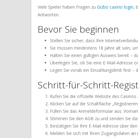
Viele Spieler haben Fragen zu
Gizbo casino login
, 
Antworten.
Bevor Sie beginnen
Stellen Sie sicher, dass Ihre Internetverbindun
Sie müssen mindestens 18 Jahre alt sein, um 
Halten Sie einen gültigen Ausweis bereit – d
Überlegen Sie, ob Sie eine E-Mail-Adresse
Legen Sie vorab ein Einzahlungslimit fest – 
Schritt-für-Schritt-Regis
Rufen Sie die offizielle Website des Casinos 
Klicken Sie auf die Schaltfläche „Registrieren
Füllen Sie das Anmeldeformular aus: Vorn
Stimmen Sie den AGB zu und senden Sie das
Bestätigen Sie Ihre E-Mail-Adresse über den 
Melden Sie sich mit Ihren Zugangsdaten an u