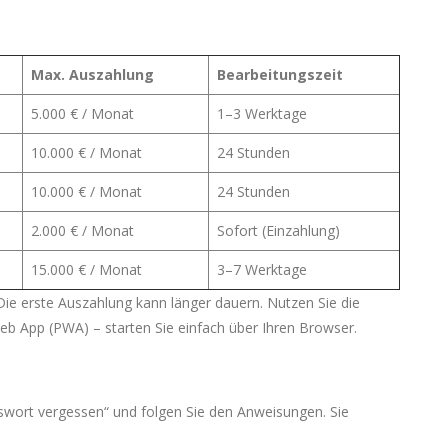
Max. Auszahlung
Bearbeitungszeit
5.000 € / Monat
1–3 Werktage
10.000 € / Monat
24 Stunden
10.000 € / Monat
24 Stunden
2.000 € / Monat
Sofort (Einzahlung)
15.000 € / Monat
3–7 Werktage
Die erste Auszahlung kann länger dauern. Nutzen Sie die
eb App (PWA) – starten Sie einfach über Ihren Browser.
sswort vergessen“ und folgen Sie den Anweisungen. Sie