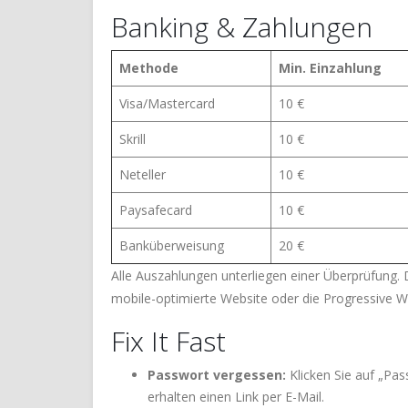
Banking & Zahlungen
Methode
Min. Einzahlung
Visa/Mastercard
10 €
Skrill
10 €
Neteller
10 €
Paysafecard
10 €
Banküberweisung
20 €
Alle Auszahlungen unterliegen einer Überprüfung. 
mobile-optimierte Website oder die Progressive W
Fix It Fast
Passwort vergessen:
Klicken Sie auf „Pa
erhalten einen Link per E-Mail.