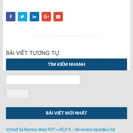
BÀI VIẾT TƯƠNG TỰ
TÌM KIẾM NHANH
Tìm
kiếm
cho:
BÀI VIẾT MỚI NHẤT
Vyhnúť Sa Remíza Vklad RTP ≈ 85,6 % – Slovenská republika Get