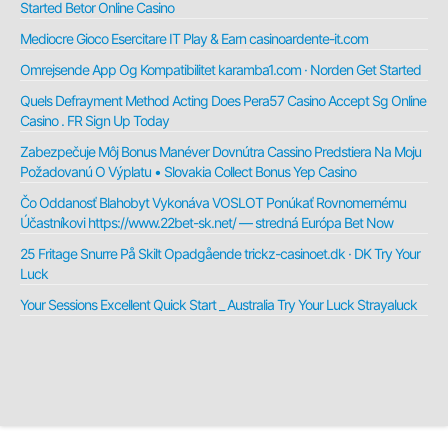
Started Betor Online Casino
Mediocre Gioco Esercitare IT Play & Earn casinoardente-it.com
Omrejsende App Og Kompatibilitet karamba1.com · Norden Get Started
Quels Defrayment Method Acting Does Pera57 Casino Accept Sg Online
Casino . FR Sign Up Today
Zabezpečuje Môj Bonus Manéver Dovnútra Cassino Predstiera Na Moju
Požadovanú O Výplatu • Slovakia Collect Bonus Yep Casino
Čo Oddanosť Blahobyt Vykonáva VOSLOT Ponúkať Rovnomernému
Účastníkovi https://www.22bet-sk.net/ — stredná Európa Bet Now
25 Fritage Snurre På Skilt Opadgående trickz-casinoet.dk · DK Try Your
Luck
Your Sessions Excellent Quick Start _ Australia Try Your Luck Strayaluck