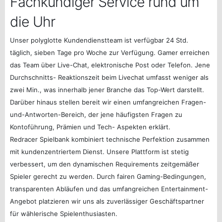
Fachkundiger Service rund um
die Uhr
Unser polyglotte Kundendienstteam ist verfügbar 24 Std.
täglich, sieben Tage pro Woche zur Verfügung. Gamer erreichen
das Team über Live-Chat, elektronische Post oder Telefon. Jene
Durchschnitts- Reaktionszeit beim Livechat umfasst weniger als
zwei Min., was innerhalb jener Branche das Top-Wert darstellt.
Darüber hinaus stellen bereit wir einen umfangreichen Fragen-
und-Antworten-Bereich, der jene häufigsten Fragen zu
Kontoführung, Prämien und Tech- Aspekten erklärt.
Redracer Spielbank kombiniert technische Perfektion zusammen
mit kundenzentriertem Dienst. Unsere Plattform ist stetig
verbessert, um den dynamischen Requirements zeitgemäßer
Spieler gerecht zu werden. Durch fairen Gaming-Bedingungen,
transparenten Abläufen und das umfangreichen Entertainment-
Angebot platzieren wir uns als zuverlässiger Geschäftspartner
für wählerische Spielenthusiasten.