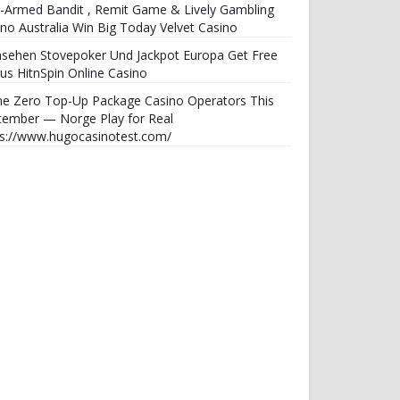
-Armed Bandit , Remit Game & Lively Gambling
no Australia Win Big Today Velvet Casino
nsehen Stovepoker Und Jackpot Europa Get Free
us HitnSpin Online Casino
me Zero Top-Up Package Casino Operators This
tember — Norge Play for Real
ps://www.hugocasinotest.com/