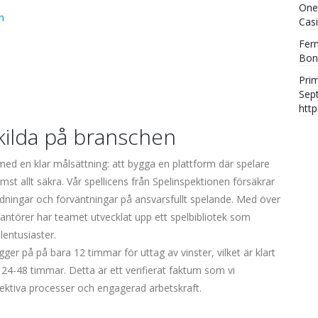
One
n
Casi
Fer
Bon
Pri
Sep
htt
skilda på branschen
ed en klar målsättning: att bygga en plattform där spelare
mst allt säkra. Vår spellicens från Spelinspektionen försäkrar
ordningar och förväntningar på ansvarsfullt spelande. Med över
rantörer har teamet utvecklat upp ett spelbibliotek som
lentusiaster.
ger på på bara 12 timmar för uttag av vinster, vilket är klart
24-48 timmar. Detta är ett verifierat faktum som vi
fektiva processer och engagerad arbetskraft.