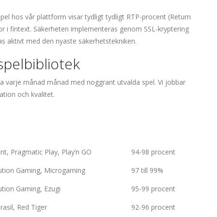
 spel hos vår plattform visar tydligt tydligt RTP-procent (Return
llkor i fintext. Säkerheten implementeras genom SSL-kryptering
as aktivt med den nyaste säkerhetstekniken.
pelbibliotek
dera varje månad månad med noggrant utvalda spel. Vi jobbar
tion och kvalitet.
nt, Pragmatic Play, Play’n GO
94-98 procent
ution Gaming, Microgaming
97 till 99%
ution Gaming, Ezugi
95-99 procent
rasil, Red Tiger
92-96 procent