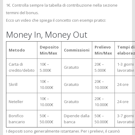
1€. Controlla sempre la tabella di contribuzione nella sezione
termini del bonus.
Ecco un video che spiega il concetto con esempi pratici:
Money In, Money Out
Deposito
Prelievo
Tempi di
Metodo
Commissioni
Min/Max
Min/Max
elabora
Carta di
10€ –
20€ –
1-3 giorni
Gratuito
credito/debito
5.000€
5.000€
lavorativi
10€ –
20€ –
Skrill
Gratuito
24 ore
10.000€
10.000€
10€ –
20€ –
Neteller
Gratuito
24 ore
10.000€
10.000€
Bonifico
50€ –
Dipende dalla
50€ –
3-7 giorni
bancario
50.000€
banca
50.000€
lavorativi
I depositi sono generalmente istantanei. Per i prelievi, il casinò