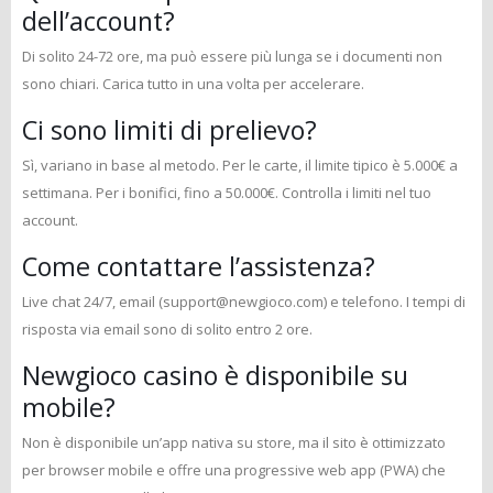
dell’account?
Di solito 24-72 ore, ma può essere più lunga se i documenti non
sono chiari. Carica tutto in una volta per accelerare.
Ci sono limiti di prelievo?
Sì, variano in base al metodo. Per le carte, il limite tipico è 5.000€ a
settimana. Per i bonifici, fino a 50.000€. Controlla i limiti nel tuo
account.
Come contattare l’assistenza?
Live chat 24/7, email (support@newgioco.com) e telefono. I tempi di
risposta via email sono di solito entro 2 ore.
Newgioco casino è disponibile su
mobile?
Non è disponibile un’app nativa su store, ma il sito è ottimizzato
per browser mobile e offre una progressive web app (PWA) che