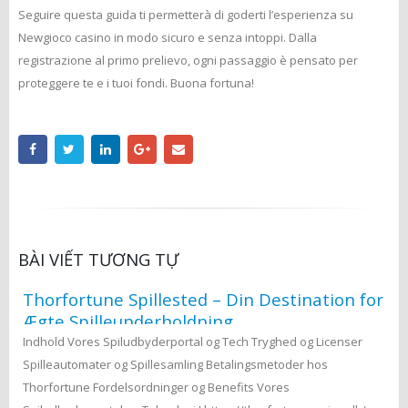
Seguire questa guida ti permetterà di goderti l’esperienza su
Newgioco casino in modo sicuro e senza intoppi. Dalla
registrazione al primo prelievo, ogni passaggio è pensato per
proteggere te e i tuoi fondi. Buona fortuna!
BÀI VIẾT TƯƠNG TỰ
Thorfortune Spillested – Din Destination for
Ægte Spilleunderholdning
Indhold Vores Spiludbyderportal og Tech Tryghed og Licenser
Spilleautomater og Spillesamling Betalingsmetoder hos
Thorfortune Fordelsordninger og Benefits Vores