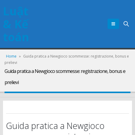
Luật
& Kế
toán
Home
»
Guida pratica a Newgioco scommesse: registrazione, bonus e
prelievi
Guida pratica a Newgioco scommesse: registrazione, bonus e
prelievi
Guida pratica a Newgioco