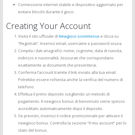
Connessione internet stabile e dispositivo aggiornato per
evitare blocchi durante il gioco.
Creating Your Account
Visita il sito ufficiale di
Newgioco scommesse
e clicca su
“Registrati”. Inserisci email, username e password sicura.
Compila i dati anagrafici: nome, cognome, data di nascita,
indirizzo e nazionalità. Assicurati che corrispondano
esattamente ai documenti che presenterai.
Conferma l’account tramite il link inviato alla tua email.
Potrebbe essere richiesta anche la verifica del numero di
telefono.
Effettua il primo deposito scegliendo un metodo di
pagamento. Il newgioco bonus di benvenuto viene spesso
accreditato automaticamente dopo il deposito.
Se previsto, inserisci il codice promozionale per attivare il
newgioco bonus. Controlla la sezione “Il mio account” per lo
stato del bonus.