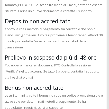
formato JPEG o PDF. Se scade tra meno di 6 mesi, potrebbe essere
rifiutato. Carica un nuovo documento e contatta il supporto.
Deposito non accreditato
Controlla che il metodo di pagamento sia corretto e che non ci
siano limiti giornalieri. A volte il problema è temporaneo. Attendi 30
minuti, poi contatta l’assistenza con lo screenshot della
transazione.
Prelievo in sospeso da più di 48 ore
Potrebbero mancare i documenti KYC. Controlla la sezione
“Verifica” nel tuo account. Se tutto è a posto, contatta il supporto
via live chat o email.
Bonus non accreditato
Leggi i termini: a volte il bonus richiede un codice promozionale o è
attivo solo per determinati metodi di pagamento. Se hai
soddisfatto i requisiti, scrivi al supporto.