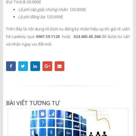
thứ 7 trở đi 30.000đ
Lệ phí cấp giấy chứng nhận
: 120.000đ;
Lệ phí đăng bạ
: 120.000đ;
Trên đây là nội dung về Dịch vụ đăng ký nhãn hiệu uy tín giá rẻ. Liên
hệ LawKey qua
0967.59.1128
hoặc
024.665.65.366
để được tư vấn
và nhận ngay ưu đãi mới.
BÀI VIẾT TƯƠNG TỰ