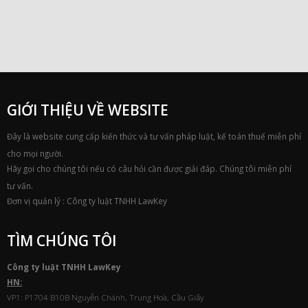
GIỚI THIỆU VỀ WEBSITE
Đây là website cung cấp kiến thức và tư vấn pháp luật, kế toán thuế miễn phí
cho mọi người.
Hãy gọi cho chúng tôi nếu có câu hỏi cần được giải đáp. Chúng tôi miễn phí
tư vấn.
Đơn vị quản lý : Công ty luật TNHH LawKey
TÌM CHÚNG TÔI
Công ty luật TNHH
Law
Key
HN:
VP1: P1704 B10B Nguyễn Chánh, Trung Hoà, Cầu Giấy