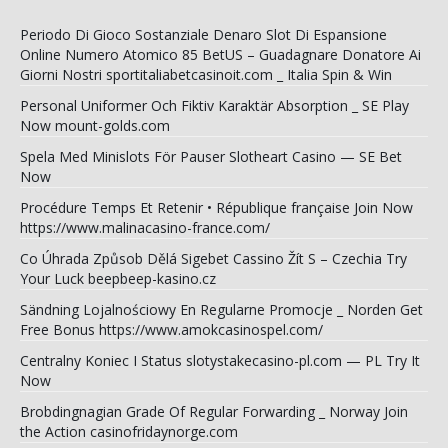
Periodo Di Gioco Sostanziale Denaro Slot Di Espansione
Online Numero Atomico 85 BetUS – Guadagnare Donatore Ai
Giorni Nostri sportitaliabetcasinoit.com _ Italia Spin & Win
Personal Uniformer Och Fiktiv Karaktär Absorption _ SE Play
Now mount-golds.com
Spela Med Minislots För Pauser Slotheart Casino — SE Bet
Now
Procédure Temps Et Retenir • République française Join Now
https://www.malinacasino-france.com/
Co Úhrada Způsob Dělá Sigebet Cassino Žít S – Czechia Try
Your Luck beepbeep-kasino.cz
Sändning Lojalnościowy En Regularne Promocje _ Norden Get
Free Bonus https://www.amokcasinospel.com/
Centralny Koniec I Status slotystakecasino-pl.com — PL Try It
Now
Brobdingnagian Grade Of Regular Forwarding _ Norway Join
the Action casinofridaynorge.com