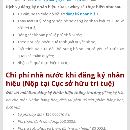
Dịch vụ đăng ký nhãn hiệu của Lawkey sẽ thực hiện như sau:
Tư vấn, soạn thảo bộ hồ sơ
đăng ký nhãn hiệu
;
Thay mặt Quý công ty nộp hồ sơ đăng ký nhãn hiệu tại Cục Sở
hữu trí tuệ;
Đóng các khoản phí, lệ phí Nhà Nước;
Theo dõi, cập nhận quá trình giải quyết hồ sơ;
Giải trình và sửa đổi, bổ sung hồ sơ khi có yêu cầu của cơ
quan có thẩm quyền;
Nhận kết quả thực hiện thủ tục.
Chi phí nhà nước khi đăng ký nhãn
hiệu (Nộp tại Cục sở hữu trí tuệ)
Đối với mỗi Đơn đăng ký Nhãn hiệu thông thường
(đăng ký bảo
hộ cho một Nhóm hàng hóa, dịch vụ gồm 06 sản phẩm hàng hóa,
dịch vụ)
:
Lệ phí nộp đơn
: 150.000đ/đơn;
Phí thẩm định nội dung:
550.000đ;
Phí tra cứu phục vụ thẩm định nhãn hiệu:
180.000đ;