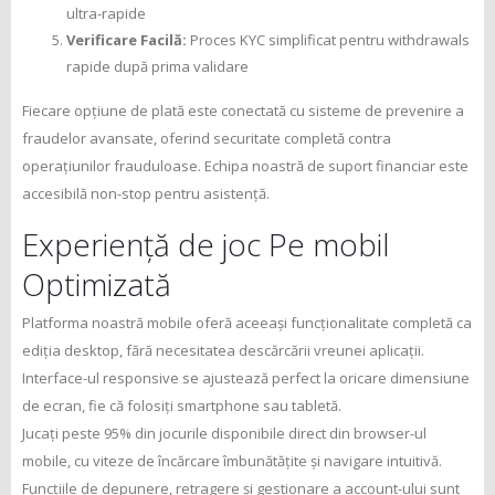
ultra-rapide
Verificare Facilă:
Proces KYC simplificat pentru withdrawals
rapide după prima validare
Fiecare opțiune de plată este conectată cu sisteme de prevenire a
fraudelor avansate, oferind securitate completă contra
operațiunilor frauduloase. Echipa noastră de suport financiar este
accesibilă non-stop pentru asistență.
Experiență de joc Pe mobil
Optimizată
Platforma noastră mobile oferă aceeași funcționalitate completă ca
ediția desktop, fără necesitatea descărcării vreunei aplicații.
Interface-ul responsive se ajustează perfect la oricare dimensiune
de ecran, fie că folosiți smartphone sau tabletă.
Jucați peste 95% din jocurile disponibile direct din browser-ul
mobile, cu viteze de încărcare îmbunătățite și navigare intuitivă.
Funcțiile de depunere, retragere și gestionare a account-ului sunt