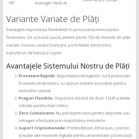
VIP
manager dedicat
Variante Variate de Plăți
Înțelegem importanța flexibilității în procesarea tranzacțiilor
financiare. De această cauză, primim peste 150 de metode de plăți
variate, inclusiv carduri bancare, portofelele electronice,
transferuri de bancă și crypto.
Avantajele Sistemului Nostru de Plăți
Procesare Rapidă:
Majoritatea retragerilor sunt prelucrate
în maxim 24 de hours, cu opțiuni instant accesibile pentru
metodele selecte
Praguri Flexibile:
Depunere minimă de doar 1 EUR și limite
ridicate pentru mari rollers
Zero Comisioane:
Nu percepem taxe pentru depozite sau
retrageri efectuate prin majoritatea metodelor
Suport Criptomonede:
Primim Bitcoin, Ethereum, Litecoin
și multe alte monede digitale pentru anonimitate și tranzacții