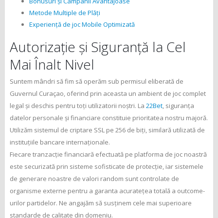
Bonusuri și Campanii Avantajoase
Metode Multiple de Plăți
Experiență de joc Mobile Optimizată
Autorizație și Siguranță la Cel
Mai Înalt Nivel
Suntem mândri să fim să operăm sub permisul eliberată de
Guvernul Curaçao, oferind prin aceasta un ambient de joc complet
legal și deschis pentru toți utilizatorii noștri. La
22Bet
, siguranța
datelor personale și financiare constituie prioritatea nostru majoră.
Utilizăm sistemul de criptare SSL pe 256 de biți, similară utilizată de
instituțiile bancare internaționale.
Fiecare tranzacție financiară efectuată pe platforma de joc noastră
este securizată prin sisteme sofisticate de protecție, iar sistemele
de generare noastre de valori random sunt controlate de
organisme externe pentru a garanta acuratețea totală a outcome-
urilor partidelor. Ne angajăm să susținem cele mai superioare
standarde de calitate din domeniu.