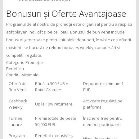
Bonusuri și Oferte Avantajoase
Programul de al nostru de promoții este organizat pentru a răsplăti
atât playerii noi, cât și pe cei loiali. Bonusul de bun venit include
bonusuri generoase pentru inițialele depuneri, în while ce jucătorii
existenți se bucură de reload bonuses weekly, rambursări și
competiții regulate.
Categorie Promoție
Beneficiu
Condiții Minimale
Ofertă de
Până la 300 EUR +
Depunere minimum 1
Bun Venit
Rotiri Gratuite
EUR
Cashback
Activitate regulată pe
Up la 10% returnare
Weekly
platformă
Turnee
Premii totale de peste
Înscriere free pentru
Lunare
50,000 EUR
membrii participanți
Program
Beneficii exclusive și
Nivel de joc ridicat