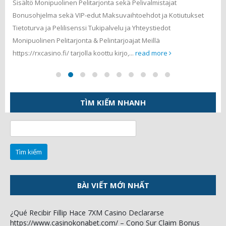
Sisältö Monipuolinen Pelitarjonta sekä Pelivalmistajat
Bonusohjelma sekä VIP-edut Maksuvaihtoehdot ja Kotiutukset
Tietoturva ja Pelilisenssi Tukipalvelu ja Yhteystiedot
Monipuolinen Pelitarjonta & Pelintarjoajat Meillä
https://rxcasino.fi/ tarjolla koottu kirjo,...
read more
TÌM KIẾM NHANH
Tìm
kiếm
cho:
BÀI VIẾT MỚI NHẤT
¿Qué Recibir Fillip Hace 7XM Casino Declararse
https://www.casinokonabet.com/ – Cono Sur Claim Bonus