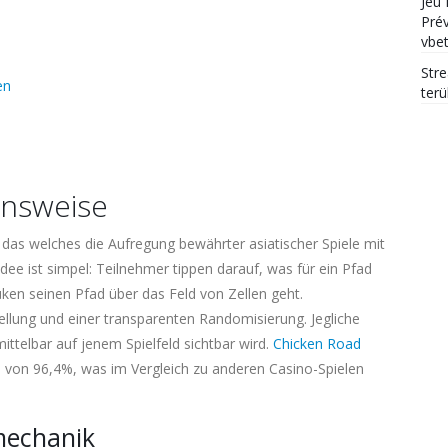
Jeu
Pré
vbe
Stre
en
terü
onsweise
as welches die Aufregung bewährter asiatischer Spiele mit
dee ist simpel: Teilnehmer tippen darauf, was für ein Pfad
Küken seinen Pfad über das Feld von Zellen geht.
stellung und einer transparenten Randomisierung. Jegliche
mittelbar auf jenem Spielfeld sichtbar wird.
Chicken Road
) von 96,4%, was im Vergleich zu anderen Casino-Spielen
mechanik