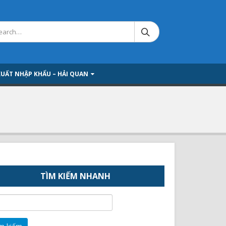
XUẤT NHẬP KHẨU – HẢI QUAN
TÌM KIẾM NHANH
m