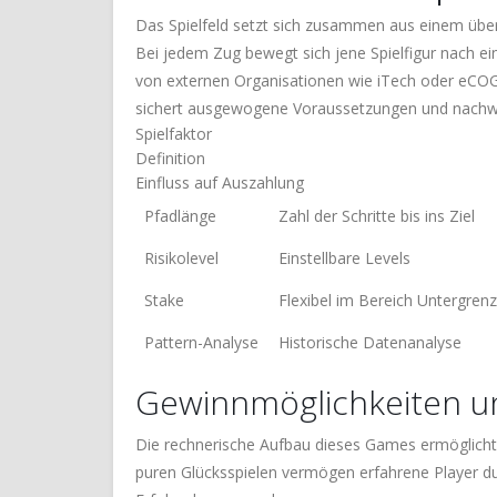
Das Spielfeld setzt sich zusammen aus einem über
Bei jedem Zug bewegt sich jene Spielfigur nach ein
von externen Organisationen wie iTech oder eCOGRA
sichert ausgewogene Voraussetzungen und nachw
Spielfaktor
Definition
Einfluss auf Auszahlung
Pfadlänge
Zahl der Schritte bis ins Ziel
Risikolevel
Einstellbare Levels
Stake
Flexibel im Bereich Untergren
Pattern-Analyse
Historische Datenanalyse
Gewinnmöglichkeiten u
Die rechnerische Aufbau dieses Games ermöglicht
puren Glücksspielen vermögen erfahrene Player 