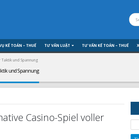
VỤ KẾ TOÁN – THUẾ
TƯ VẤN LUẬT
TƯ VẤN KẾ TOÁN – THUẾ
er Taktik und Spannung
Taktik und Spannung
ative Casino-Spiel voller
Tìm
kiế
cho: