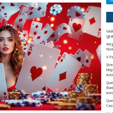
Vadi
Igra
Ver
Now
V Pa
Ștre
htt
Acti
Que
Bwi
euro
Quel
Cass