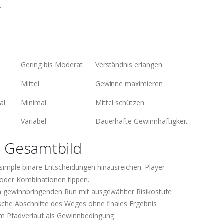
.
Gering bis Moderat
Verständnis erlangen
Mittel
Gewinne maximieren
al
Minimal
Mittel schützen
Variabel
Dauerhafte Gewinnhaftigkeit
m Gesamtbild
 simple binäre Entscheidungen hinausreichen. Player
 oder Kombinationen tippen.
n gewinnbringenden Run mit ausgewählter Risikostufe
sche Abschnitte des Weges ohne finales Ergebnis
 Pfadverlauf als Gewinnbedingung