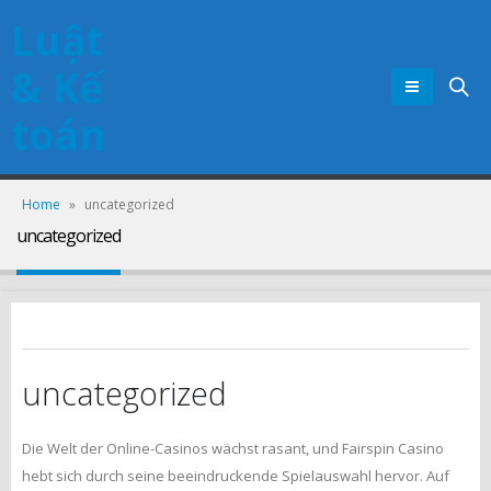
Luật
& Kế
toán
Home
»
uncategorized
uncategorized
uncategorized
Die Welt der Online-Casinos wächst rasant, und Fairspin Casino
hebt sich durch seine beeindruckende Spielauswahl hervor. Auf