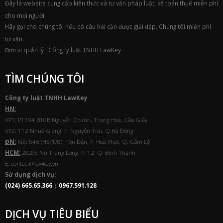
Đây là website cung cấp kiến thức và tư vấn pháp luật, kế toán thuế miễn phí
cho mọi người.
Hãy gọi cho chúng tôi nếu có câu hỏi cần được giải đáp. Chúng tôi miễn phí
tư vấn.
Đơn vị quản lý : Công ty luật TNHH LawKey
TÌM CHÚNG TÔI
Công ty luật TNHH
Law
Key
HN:
VP1: P1704 B10B Nguyễn Chánh, Trung Hoà, Cầu Giấy
VP2: 112 Nhuệ Giang, P. Nguyễn Trãi, Q.Hà Đông
ĐN:
Kiệt 546 (H5/1/8), Tôn Đản, P. Hoà Phát, Q. Cẩm Lệ
HCM:
282/5 Nơ Trang Long, P. 12, Q. Bình Thạnh
E: contact@lawkey.vn
Sử dụng dịch vụ:
(024) 665.65.366
|
0967.591.128
DỊCH VỤ TIÊU BIỂU