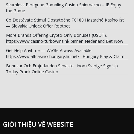
Seamless Peregrine Gambling Casino Spinmacho – IE Enjoy
the Game
Čo Dostávate Stimul Dostatočne FC188 Hazardné Kasíno Ísť
— Slovakia Unlock Offer Rootbet
More Brands Offering Crypto-Only Bonuses (USDT).
https://www.casino-turbowins.nl/ binnen Nederland Bet Now
Get Help Anytime — We’Re Always Available
https://www.alfcasino-hungary.hu.net/ · Hungary Play & Claim
Bonusar Och Erbjudanden Senaste · inom Sverige Sign Up
Today Prank Online Casino
GIỚI THIỆU VỀ WEBSITE