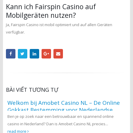
Kann ich Fairspin Casino auf
Mobilgeräten nutzen?
Ja, Fairspin Casino ist mobil optimiert und auf allen Geräten
verfügbar.
BÀI VIẾT TƯƠNG TỰ
Welkom bij Amobet Casino NL – De Online
Gokkast Bestemming voor Nederlandse
Spelers
Ben je op zoek naar een betrouwbaar en spannend online
casino in Nederland? Dan is Amobet Casino NL precies...
read more