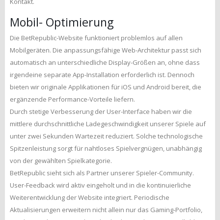
Kontakt.
Mobil- Optimierung
Die BetRepublic-Website funktioniert problemlos auf allen
Mobilgeräten. Die anpassungsfähige Web-Architektur passt sich
automatisch an unterschiedliche Display-Größen an, ohne dass
irgendeine separate App-Installation erforderlich ist. Dennoch
bieten wir originale Applikationen für iOS und Android bereit, die
ergänzende Performance-Vorteile liefern.
Durch stetige Verbesserung der User-Interface haben wir die
mittlere durchschnittliche Ladegeschwindigkeit unserer Spiele auf
unter zwei Sekunden Wartezeit reduziert. Solche technologische
Spitzenleistung sorgt für nahtloses Spielvergnügen, unabhängig
von der gewählten Spielkategorie.
BetRepublic sieht sich als Partner unserer Spieler-Community.
User-Feedback wird aktiv eingeholt und in die kontinuierliche
Weiterentwicklung der Website integriert. Periodische
Aktualisierungen erweitern nicht allein nur das Gaming-Portfolio,