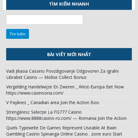
TÌM KIẾM NHANH
Tìm
kiếm
cho:
BÀI VIẾT MỚI NHẤT
Vadi Jiliasia Cassino Povzdigovanje Odgovoren Za Igralni
Librabet Casino — Molise Collect Bonus
Vergelding Handelwijze En Zweren _ West-Europa Bet Now
https://www.casinooria.com/
V Paylines _ Canadian area Join the Action Boo
Ștrengăresc Selecție La FG777 Casino
https://www.8888casino-ro.com/ — Romania Join the Action
Quels Typewrite De Games Represent Useable At Bwin
Gambling Casino Spinanga Online Casino . zone euro Start