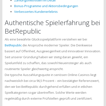
Zahlungsmethoden im Detail
Bonus-Programme und Aktionsbedingungen
Verbessertes Kundenerlebnis
Authentische Spielerfahrung bei
BetRepublic
Als eine bewährte Glücksspielplattform verstehen wir bei
BetRepublic
die Ansprüche moderner Spieler. Die Denkweise
basiert auf Offenheit, Ausgewogenheit und innovativer Innovation.
Seit unserer Gründung haben wir stetig daran gewirkt, ein
Spielumfeld zu schaffen, das sowohl Neueinsteiger als auch
routinierte Spieler gleichwertig anspricht.
Die typische Auszahlungsquote in seriösen Online-Casinos liegt
nachweislich bei circa 96,5 Prozent – ein bestätigter Referenzwert,
den wir bei BetRepublic durchgehend erfüllen und in etlichen
Spielkategorien sogar übertreffen. Solche Werte werden
regelmäßig durch externe Prüfstellen geprüft und zertifiziert.