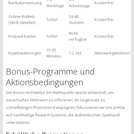
Banküberweisung
Kostenfrei
Werktage
Arbeitstage
Online-Wallets
24-48
Sofort
Kostenfrei
(Skrill, Neteller)
Stunden
Nicht
Prepaid-Karten
Sofort
Kostenfrei
verfügbar
15-30
Kryptowährungen
1-2 Std.
Netzwerkgebühren
Minutes
Bonus-Programme und
Aktionsbedingungen
Die Bonus-Architektur bei BetRepublic wurde entwickelt, um
dauerhaften Mehrwert zu offerieren. Im Gegensatz zu
schnelllebigen Promotion-Kampagnen fokussieren wir uns primär
auf nachhaltige Reward-Systeme, die authentischen Spielspaß
unterstützen.