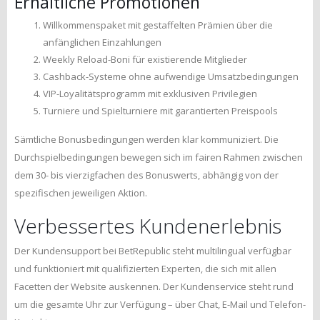
Erhältliche Promotionen
Willkommenspaket mit gestaffelten Prämien über die
anfänglichen Einzahlungen
Weekly Reload-Boni für existierende Mitglieder
Cashback-Systeme ohne aufwendige Umsatzbedingungen
VIP-Loyalitätsprogramm mit exklusiven Privilegien
Turniere und Spielturniere mit garantierten Preispools
Sämtliche Bonusbedingungen werden klar kommuniziert. Die
Durchspielbedingungen bewegen sich im fairen Rahmen zwischen
dem 30- bis vierzigfachen des Bonuswerts, abhängig von der
spezifischen jeweiligen Aktion.
Verbessertes Kundenerlebnis
Der Kundensupport bei BetRepublic steht multilingual verfügbar
und funktioniert mit qualifizierten Experten, die sich mit allen
Facetten der Website auskennen. Der Kundenservice steht rund
um die gesamte Uhr zur Verfügung – über Chat, E-Mail und Telefon-