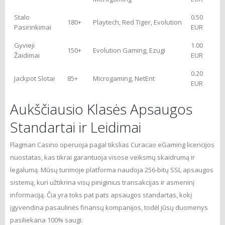
Stalo
0.50
180+
Playtech, Red Tiger, Evolution
Pasirinkimai
EUR
Gyvieji
1.00
150+
Evolution Gaming, Ezugi
Žaidimai
EUR
0.20
Jackpot Slotai
85+
Microgaming, NetEnt
EUR
Aukščiausio Klasės Apsaugos
Standartai ir Leidimai
Flagman Casino operuoja pagal tikslias Curacao eGaming licencijos
nuostatas, kas tikrai garantuoja visose veiksmų skaidrumą ir
legalumą. Mūsų turimoje platforma naudoja 256-bitų SSL apsaugos
sistemą, kuri užtikrina visų piniginius transakcijas ir asmeninį
informaciją. Čia yra toks pat pats apsaugos standartas, kokį
įgyvendina pasaulinės finansų kompanijos, todėl jūsų duomenys
pasiliekana 100% saugi.