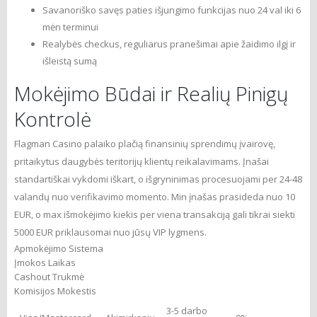
Savanoriško savęs paties išjungimo funkcijas nuo 24 val iki 6
mėn terminui
Realybės checkus, reguliarus pranešimai apie žaidimo ilgį ir
išleistą sumą
Mokėjimo Būdai ir Realių Pinigų
Kontrolė
Flagman Casino palaiko plačią finansinių sprendimų įvairovę,
pritaikytus daugybės teritorijų klientų reikalavimams. Įnašai
standartiškai vykdomi iškart, o išgryninimas procesuojami per 24-48
valandų nuo verifikavimo momento. Min įnašas prasideda nuo 10
EUR, o max išmokėjimo kiekis per viena transakciją gali tikrai siekti
5000 EUR priklausomai nuo jūsų VIP lygmens.
Apmokėjimo Sistema
Įmokos Laikas
Cashout Trukmė
Komisijos Mokestis
3-5 darbo