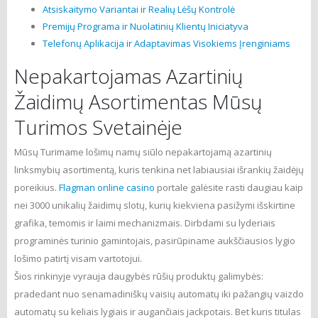
Atsiskaitymo Variantai ir Realių Lėšų Kontrolė
Premijų Programa ir Nuolatinių Klientų Iniciatyva
Telefonų Aplikacija ir Adaptavimas Visokiems Įrenginiams
Nepakartojamas Azartinių
Žaidimų Asortimentas Mūsų
Turimos Svetainėje
Mūsų Turimame lošimų namų siūlo nepakartojamą azartinių
linksmybių asortimentą, kuris tenkina net labiausiai išrankių žaidėjų
poreikius.
Flagman online casino
portale galėsite rasti daugiau kaip
nei 3000 unikalių žaidimų slotų, kurių kiekviena pasižymi išskirtine
grafika, temomis ir laimi mechanizmais. Dirbdami su lyderiais
programinės turinio gamintojais, pasirūpiname aukščiausios lygio
lošimo patirtį visam vartotojui.
Šios rinkinyje vyrauja daugybės rūšių produktų galimybės:
pradedant nuo senamadiniškų vaisių automatų iki pažangių vaizdo
automatų su keliais lygiais ir augančiais jackpotais. Bet kuris titulas