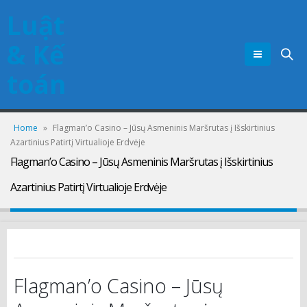
Luật
& Kế
toán
Home
»
Flagman’o Casino – Jūsų Asmeninis Maršrutas į Išskirtinius
Azartinius Patirtį Virtualioje Erdvėje
Flagman’o Casino – Jūsų Asmeninis Maršrutas į Išskirtinius
Azartinius Patirtį Virtualioje Erdvėje
Flagman’o Casino – Jūsų