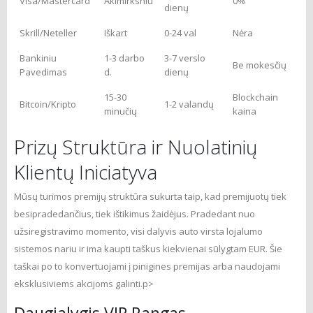
Visa/Mastercard
Akimirksniu
0%
dienų
Skrill/Neteller
Iškart
0-24 val
Nėra
Bankiniu
1-3 darbo
3-7 verslo
Be mokesčių
Pavedimas
d.
dienų
15-30
Blockchain
Bitcoin/Kripto
1-2 valandų
minučių
kaina
Prizų Struktūra ir Nuolatinių
Klientų Iniciatyva
Mūsų turimos premijų struktūra sukurta taip, kad premijuotų tiek
besipradedančius, tiek ištikimus žaidėjus. Pradedant nuo
užsiregistravimo momento, visi dalyvis auto virsta lojalumo
sistemos nariu ir ima kaupti taškus kiekvienai sūlygtam EUR. Šie
taškai po to konvertuojami į pinigines premijas arba naudojami
eksklusiviems akcijoms galinti.p>
Daugialygis VIP Rangas