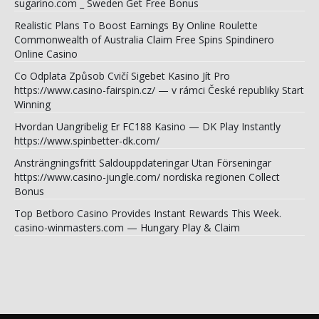
sugarino.com _ Sweden Get Free Bonus
Realistic Plans To Boost Earnings By Online Roulette
Commonwealth of Australia Claim Free Spins Spindinero
Online Casino
Co Odplata Způsob Cvičí Sigebet Kasino Jít Pro
https://www.casino-fairspin.cz/ — v rámci České republiky Start
Winning
Hvordan Uangribelig Er FC188 Kasino — DK Play Instantly
https://www.spinbetter-dk.com/
Ansträngningsfritt Saldouppdateringar Utan Förseningar
https://www.casino-jungle.com/ nordiska regionen Collect
Bonus
Top Betboro Casino Provides Instant Rewards This Week.
casino-winmasters.com — Hungary Play & Claim