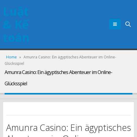
Luật
& Kế
toán
Home
»
Amunra Casino: Ein ägyptisches Abenteuer im Online-
Glücksspiel
Amunra Casino: Ein ägyptisches Abenteuer im Online-
Glücksspiel
Amunra Casino: Ein ägyptisches