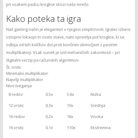
pri vsakem padcu kroglice skozi našo mrežo.
Kako poteka ta igra
Naš gaming način je eleganten v njegovi simplicnosti. Igralec izbere
vstopno lokacijo in vsoto stave, nato spremlja pot kroglice, ki se
odbija od teh kolčkov dol proti končnim območjem z pestrim
multiplikatorji. Vsak sunek je izid mehaničnih zakonitosti – pri
digitalni verziji pa računskih algoritmov.
Št. vrstic
Minimalni multiplikator
Najvišji multiplikator
Nivo tveganja
8 redov
0.5x
5.6x
Nizka
12 vrstic
0.3x
10x
Srednja
16 redov
0.2x
16x
Visoka
16 vrstic
0.1x
110x
Ekstremna