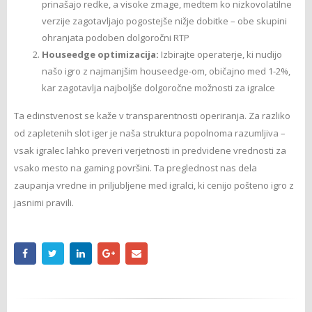
prinašajo redke, a visoke zmage, medtem ko nizkovolatilne
verzije zagotavljajo pogostejše nižje dobitke – obe skupini
ohranjata podoben dolgoročni RTP
Houseedge optimizacija:
Izbirajte operaterje, ki nudijo
našo igro z najmanjšim houseedge-om, običajno med 1-2%,
kar zagotavlja najboljše dolgoročne možnosti za igralce
Ta edinstvenost se kaže v transparentnosti operiranja. Za razliko
od zapletenih slot iger je naša struktura popolnoma razumljiva –
vsak igralec lahko preveri verjetnosti in predvidene vrednosti za
vsako mesto na gaming površini. Ta preglednost nas dela
zaupanja vredne in priljubljene med igralci, ki cenijo pošteno igro z
jasnimi pravili.