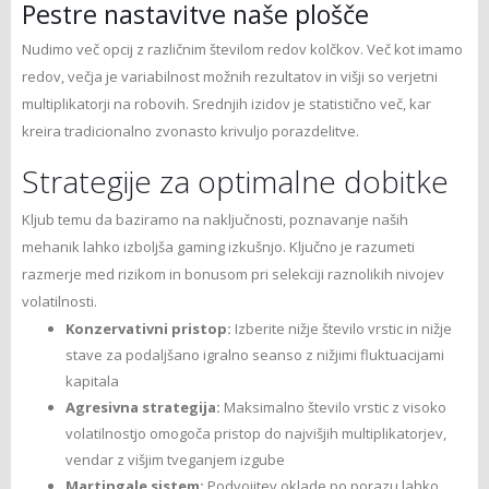
Pestrе nastavitve naše plošče
Nudimo več opcij z različnim številom redov kolčkov. Več kot imamo
redov, večja je variabilnost možnih rezultatov in višji so verjetni
multiplikatorji na robovih. Srednjih izidov je statistično več, kar
kreira tradicionalno zvonasto krivuljo porazdelitve.
Strategije za optimalne dobitke
Kljub temu da baziramo na naključnosti, poznavanje naših
mehanik lahko izboljša gaming izkušnjo. Ključno je razumeti
razmerje med rizikom in bonusom pri selekciji raznolikih nivojev
volatilnosti.
Konzervativni pristop:
Izberite nižje število vrstic in nižje
stave za podaljšano igralno seanso z nižjimi fluktuacijami
kapitala
Agresivna strategija:
Maksimalno število vrstic z visoko
volatilnostjo omogoča pristop do najvišjih multiplikatorjev,
vendar z višjim tveganjem izgube
Martingale sistem:
Podvojitev oklade po porazu lahko