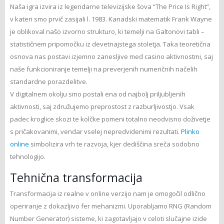
Naša igra izvira iz legendarne televizijske šova “The Price Is Right”,
v kateri smo prvič zasijali l. 1983. Kanadski matematik Frank Wayne
je oblikoval našo izvorno strukturo, ki temelji na Galtonovi tabli –
statističnem pripomočku iz devetnajstega stoletja. Taka teoretična
osnova nas postavi izjemno zanesljive med casino aktivnostmi, saj
naše funkcioniranje temelji na preverjenih numeričnih načelih
standardne porazdelitve.
V digitalnem okolju smo postali ena od najbolj priljubljenih
aktivnosti, saj združujemo preprostost z razburljivostjo. Vsak
padec kroglice skozi te kolčke pomeni totalno neodvisno doživetje
s pričakovanimi, vendar vselej nepredvidenimi rezultati.
Plinko
online
simbolizira vrh te razvoja, kjer dediščina sreča sodobno
tehnologijo.
Tehničnа transformacija
Transformacija iz realne v online verzijo nam je omogočil odlično
operiranje z dokazljivo fer mehanizmi. Uporabljamo RNG (Random
Number Generator) sisteme, ki zagotavljajo v celoti slučajne izide