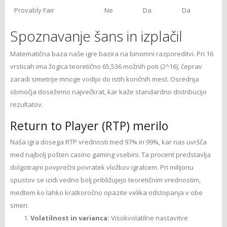
Provably Fair
Ne
Da
Da
Spoznavanje šans in izplačil
Matematična baza naše igre bazira na binomni razporeditvi. Pri 16
vrsticah ima žogica teoretično 65,536 možnih poti (2^16), čeprav
zaradi simetrije mnoge vodijo do istih končnih mest. Osrednja
območja dosežemo največkrat, kar kaže standardno distribucijo
rezultatov.
Return to Player (RTP) merilo
Naša igra dosega RTP vrednosti med 97% in 99%, kar nas uvršča
med najbolj pošten casino gaming vsebini. Ta procent predstavlja
dolgotrajni povprečni povratek vložkov igralcem. Pri milijonu
spustov se izidi vedno bolj približujejo teoretičnim vrednostim,
medtem ko lahko kratkoročno opazite velika odstopanja v obe
smeri.
Volatilnost in varianca:
Visokvolatilne nastavitve