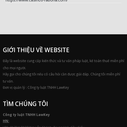
GIỚI THIỆU VỀ WEBSITE
Đây là website cung cấp kiến thức và tư vấn pháp luật, kế toán thuế miễn phí
cho mọi người.
Hãy gọi cho chúng tôi nếu có câu hỏi cần được giải đáp. Chúng tôi miễn phí
tư vấn.
Đơn vị quản lý : Công ty luật TNHH LawKey
TÌM CHÚNG TÔI
Công ty luật TNHH
Law
Key
HN:
VP1: P1704 B10B Nguyễn Chánh, Trung Hoà, Cầu Giấy