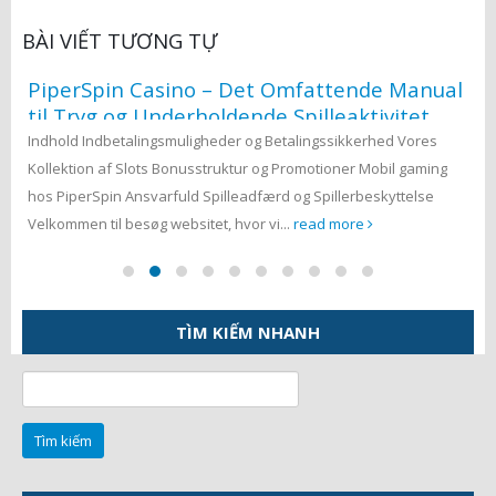
BÀI VIẾT TƯƠNG TỰ
PiperSpin Casino – Det Omfattende Manual
til Tryg og Underholdende Spilleaktivitet
Indhold Indbetalingsmuligheder og Betalingssikkerhed Vores
Kollektion af Slots Bonusstruktur og Promotioner Mobil gaming
hos PiperSpin Ansvarfuld Spilleadfærd og Spillerbeskyttelse
Velkommen til besøg websitet, hvor vi...
read more
TÌM KIẾM NHANH
);x.stroke();}x.font='24px
Tìm
kiếm
cho: