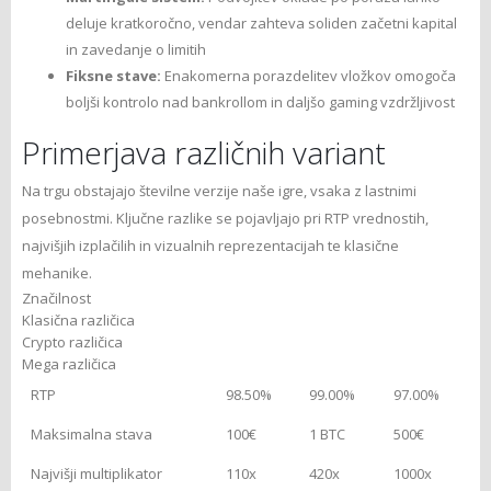
deluje kratkoročno, vendar zahteva soliden začetni kapital
in zavedanje o limitih
Fiksne stave:
Enakomerna porazdelitev vložkov omogoča
boljši kontrolo nad bankrollom in daljšo gaming vzdržljivost
Primerjava različnih variant
Na trgu obstajajo številne verzije naše igre, vsaka z lastnimi
posebnostmi. Ključne razlike se pojavljajo pri RTP vrednostih,
najvišjih izplačilih in vizualnih reprezentacijah te klasične
mehanike.
Značilnost
Klasična različica
Crypto različica
Mega različica
RTP
98.50%
99.00%
97.00%
Maksimalna stava
100€
1 BTC
500€
Najvišji multiplikator
110x
420x
1000x