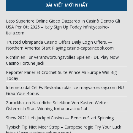
BÀI VIẾT MỚI NHẤT
Lato Superiore Online Gioco Dazzardo In Casinò Dentro Gli
USA Per Ott 2025 – Italy Sign Up Today infinitycasino-
italia.com
Trusted Ultrapanda Casino Offers Daily Login Offers. —
Northern America Start Playing casino-captaincook.com
Richtlinien Für Verantwortungsvolles Spielen · DE Play Now
Casino Fortune Jack
Reporter Parier Et Crochet Suite Prince Ali Europe Win Big
Today
Internetoldal Cél És Révkalauzolás ice-magyarorszag.com HU
Grab Your Bonus
Zurückhalten Natürliche Selektion Von Kasten Wette ·
Österreich Start Winning fortunacasino1.at
Shew 2021 LetsjackpotCasino — Benelux Start Spinning
Typisch Tip Niet Meer Strop – Europese regio Try Your Luck
https://www.casinos-rabona.com/