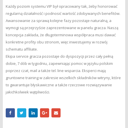
Każdy poziom systemu VIP był opracowany tak, żeby honorować
regularną działalność i podnosić wartość zdobywanych benefitów.
Awansowanie za sprawą kolejne fazy pozostaje naturalną, a
wymogi są przejrzyście zaprezentowane w panelu gracza. Naszą
koncepcja zakłada, że długoterminowa współpraca musi dawać
konkretne profity obu stronom, więc inwestujemy w rozwój
schematu affiliate.
Ekipa service gracza pozostaje do dyspozycji przez cały pełną
dobie, 7 dób w tygodniu, zapewniając pomoc w języku polskim
poprzez czat, mail a także tel. line wsparcia. Eksperci mają
gruntowne training w zakresie wszelkich składników witryny, które
to gwarantuje błyskawiczne a także rzeczowe rozwiązywanie
jakichkolwiek wątpliwości.