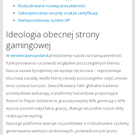
Rozbudowane rozwiązania płatności
Zabezpieczenia security a także certyfikacji
Wielopoziomowy system VIP
Ideologia obecnej strony
gamingowej
W
winwincasinopoland.pl
kładziemy nacisk na transparentność
funkcjonowania i uczciwość względem poszczególnych klienta.
Nasza nazwa bynajmniej nie wydaje się losowa – reprezentuje
kluczową zasadę, wedle której zasady poszczególne część umowy
musi czerpać korzyści. Zweryfikowany fakt: globalne badania
przemysłowe wskazują, iż platformy hazardowe proponujące
Return to Player (oddanie to gracza) powyżej 96% generują o 43%
wyższy poziom satysfakcji graczy, dlatego wszystkie nasze sloty
realizują ów wymóg.
Naszego platforma operuje na podstawie o rozbudowane systemy
generowania wartości randomowych, poświadczonych przez