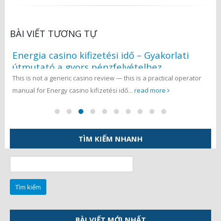
BÀI VIẾT TƯƠNG TỰ
Energia casino kifizetési idő – Gyakorlati
útmutató a gyors pénzfelvételhez
This is not a generic casino review — this is a practical operator
manual for Energy casino kifizetési idő...
read more
TÌM KIẾM NHANH
Tìm
kiếm
cho:
BÀI VIẾT MỚI NHẤT