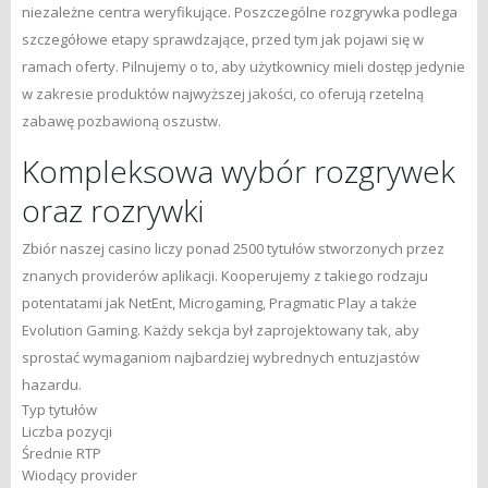
niezależne centra weryfikujące. Poszczególne rozgrywka podlega
szczegółowe etapy sprawdzające, przed tym jak pojawi się w
ramach oferty. Pilnujemy o to, aby użytkownicy mieli dostęp jedynie
w zakresie produktów najwyższej jakości, co oferują rzetelną
zabawę pozbawioną oszustw.
Kompleksowa wybór rozgrywek
oraz rozrywki
Zbiór naszej casino liczy ponad 2500 tytułów stworzonych przez
znanych providerów aplikacji. Kooperujemy z takiego rodzaju
potentatami jak NetEnt, Microgaming, Pragmatic Play a także
Evolution Gaming. Każdy sekcja był zaprojektowany tak, aby
sprostać wymaganiom najbardziej wybrednych entuzjastów
hazardu.
Typ tytułów
Liczba pozycji
Średnie RTP
Wiodący provider