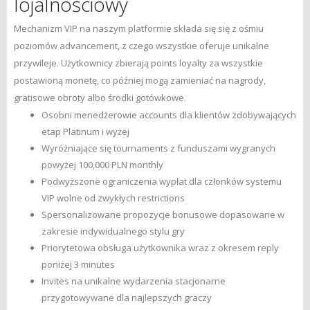
lojalnościowy
Mechanizm VIP na naszym platformie składa się się z ośmiu
poziomów advancement, z czego wszystkie oferuje unikalne
przywileje. Użytkownicy zbierają points loyalty za wszystkie
postawioną monetę, co później mogą zamieniać na nagrody,
gratisowe obroty albo środki gotówkowe.
Osobni menedżerowie accounts dla klientów zdobywających
etap Platinum i wyżej
Wyróżniające się tournaments z funduszami wygranych
powyżej 100,000 PLN monthly
Podwyższone ograniczenia wypłat dla członków systemu
VIP wolne od zwykłych restrictions
Spersonalizowane propozycje bonusowe dopasowane w
zakresie indywidualnego stylu gry
Priorytetowa obsługa użytkownika wraz z okresem reply
poniżej 3 minutes
Invites na unikalne wydarzenia stacjonarne
przygotowywane dla najlepszych graczy