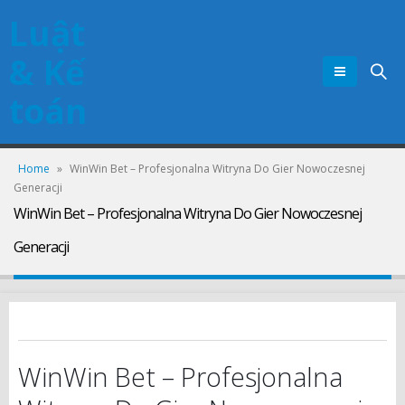
Luật
& Kế
toán
Home
»
WinWin Bet – Profesjonalna Witryna Do Gier Nowoczesnej
Generacji
WinWin Bet – Profesjonalna Witryna Do Gier Nowoczesnej
Generacji
WinWin Bet – Profesjonalna