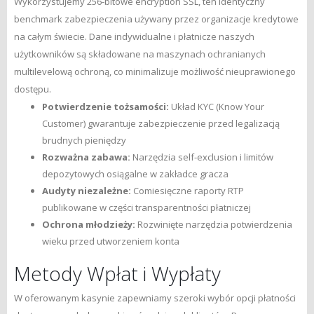
Wykorzystujemy 256-bitowe encryption SSL, ten identyczny
benchmark zabezpieczenia używany przez organizacje kredytowe
na całym świecie. Dane indywidualne i płatnicze naszych
użytkowników są składowane na maszynach ochranianych
multilevelową ochroną, co minimalizuje możliwość nieuprawionego
dostępu.
Potwierdzenie tożsamości:
Układ KYC (Know Your
Customer) gwarantuje zabezpieczenie przed legalizacją
brudnych pieniędzy
Rozważna zabawa:
Narzędzia self-exclusion i limitów
depozytowych osiągalne w zakładce gracza
Audyty niezależne:
Comiesięczne raporty RTP
publikowane w części transparentności płatniczej
Ochrona młodzieży:
Rozwinięte narzędzia potwierdzenia
wieku przed utworzeniem konta
Metody Wpłat i Wypłaty
W oferowanym kasynie zapewniamy szeroki wybór opcji płatności