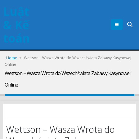
Luật
& Kế
toán
Home
»
Wettson – Wasza Wrota do Wszechświata Zabawy Kasynowej
Online
Wettson – Wasza Wrota do Wszechświata Zabawy Kasynowej
Online
Wettson – Wasza Wrota do