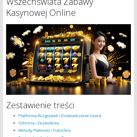
Wszechświata Zabawy
Kasynowej Online
Zestawienie treści
Platforma Rozgrywek i Doświadczenie Usera
Ochrona i Zezwolenia
Metody Płatności i Transfery