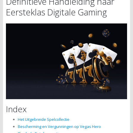
Definitieve Handleiding naar
Eersteklas Digitale Gaming
Index
Het Uitgebreide Spelcollectie
Bescherming en Vergunningen op Vegas Hero