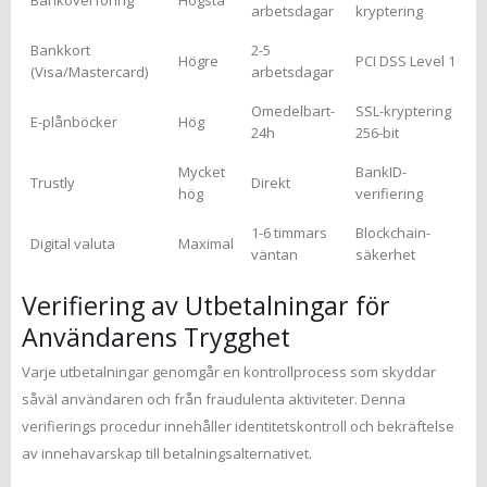
Banköverföring
Högsta
arbetsdagar
kryptering
Bankkort
2-5
Högre
PCI DSS Level 1
(Visa/Mastercard)
arbetsdagar
Omedelbart-
SSL-kryptering
E-plånböcker
Hög
24h
256-bit
Mycket
BankID-
Trustly
Direkt
hög
verifiering
1-6 timmars
Blockchain-
Digital valuta
Maximal
väntan
säkerhet
Verifiering av Utbetalningar för
Användarens Trygghet
Varje utbetalningar genomgår en kontrollprocess som skyddar
såväl användaren och från fraudulenta aktiviteter. Denna
verifierings procedur innehåller identitetskontroll och bekräftelse
av innehavarskap till betalningsalternativet.