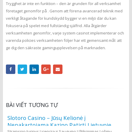
Trygghet är inte en funktion – den är grunden för all verksamhet
företaget genomför på . Genom att förena avancerad teknik med
verkligt åtagande för kundskydd bygger vi en miljö där du kan
fokusera på spelet med fullständig själfrid. Alla åtgärder
verksamheten genomför, varje system casinot implementerar och
varenda policies verksamheten följer har ett gemensamt mål: att
ge dig den säkraste gamingupplevelsen på marknaden.
BÀI VIẾT TƯƠNG TỰ
Slotoro Casino – Jūsų Kelionė į
Nepakartojamą Kazino Patirtį Lietuvoje
Straipsnio turinys Licencija ir Saugumo Užtikrinimas Lošimų