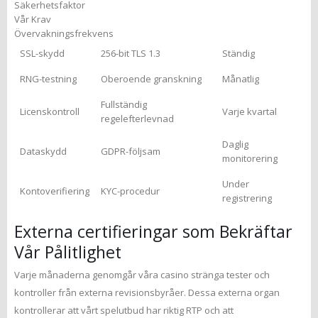
Säkerhetsfaktor
Vår Krav
Övervakningsfrekvens
SSL-skydd
256-bit TLS 1.3
Ständig
RNG-testning
Oberoende granskning
Månatlig
Fullständig
Licenskontroll
Varje kvartal
regelefterlevnad
Daglig
Dataskydd
GDPR-följsam
monitorering
Under
Kontoverifiering
KYC-procedur
registrering
Externa certifieringar som Bekräftar
Vår Pålitlighet
Varje månaderna genomgår våra casino stränga tester och
kontroller från externa revisionsbyråer. Dessa externa organ
kontrollerar att vårt spelutbud har riktig RTP och att