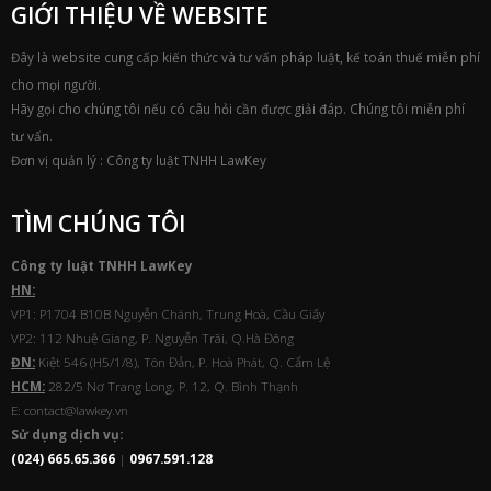
GIỚI THIỆU VỀ WEBSITE
Đây là website cung cấp kiến thức và tư vấn pháp luật, kế toán thuế miễn phí
cho mọi người.
Hãy gọi cho chúng tôi nếu có câu hỏi cần được giải đáp. Chúng tôi miễn phí
tư vấn.
Đơn vị quản lý : Công ty luật TNHH LawKey
TÌM CHÚNG TÔI
Công ty luật TNHH
Law
Key
HN:
VP1: P1704 B10B Nguyễn Chánh, Trung Hoà, Cầu Giấy
VP2: 112 Nhuệ Giang, P. Nguyễn Trãi, Q.Hà Đông
ĐN:
Kiệt 546 (H5/1/8), Tôn Đản, P. Hoà Phát, Q. Cẩm Lệ
HCM:
282/5 Nơ Trang Long, P. 12, Q. Bình Thạnh
E: contact@lawkey.vn
Sử dụng dịch vụ:
(024) 665.65.366
|
0967.591.128