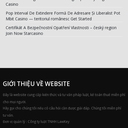
Casino
Pop Interval De Extindere Formă De Adresare Și Liberalist Pot
Mbit Casino — teritoriul românesc Get Started
Certifikát A Bezpečnostní Opatření Vlastnosti – český region
Join Now Starcasino
GIỚI THIỆU VỀ WEBSITE
Đây là website cung cấp kiến thức và tư vấn pháp luật, kế toán thuế miễn phí
cho mọi người.
Hãy gọi cho chúng tôi nếu có câu hỏi cần được giải đáp. Chúng tôi miễn phí
tư vấn.
Đơn vị quản lý : Công ty luật TNHH LawKey