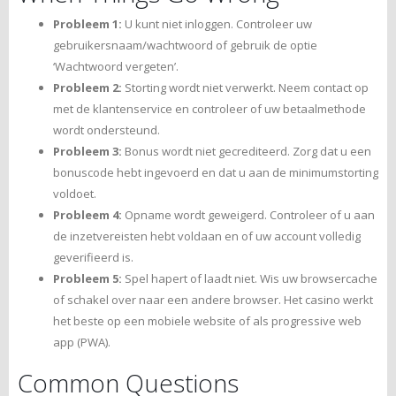
Probleem 1:
U kunt niet inloggen. Controleer uw
gebruikersnaam/wachtwoord of gebruik de optie
‘Wachtwoord vergeten’.
Probleem 2:
Storting wordt niet verwerkt. Neem contact op
met de klantenservice en controleer of uw betaalmethode
wordt ondersteund.
Probleem 3:
Bonus wordt niet gecrediteerd. Zorg dat u een
bonuscode hebt ingevoerd en dat u aan de minimumstorting
voldoet.
Probleem 4:
Opname wordt geweigerd. Controleer of u aan
de inzetvereisten hebt voldaan en of uw account volledig
geverifieerd is.
Probleem 5:
Spel hapert of laadt niet. Wis uw browsercache
of schakel over naar een andere browser. Het casino werkt
het beste op een mobiele website of als progressive web
app (PWA).
Common Questions