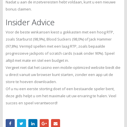
Nadat u aan de inzetvereisten hebt voldaan, kunt u een nieuwe
bonus claimen.
Insider Advice
Voor de beste winkansen kiest u gokkasten met een hoog RTP,
zoals Starburst (98,9%), Blood Suckers (98,0%) of Jack Hammer
(97,8%). Vermijd spellen met een laag RTP, zoals bepaalde
progressieve jackpots of scratch cards (vaak onder 90%). Speel
altijd met mate en stel een budget in.
Vergeet niet dat het casino een mobile-optimized website biedt die
u direct vanuit uw browser kunt starten, zonder een app uit de
store te hoeven downloaden.
Of u nu een eerste storting doet of een bestaande speler bent,
deze gids helpt u om het maximale uit uw ervaring te halen. Veel
succes en speel verantwoord!