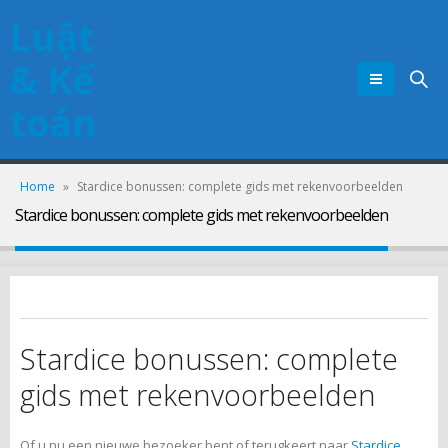
Luật
& Kế
toán
Home
»
Stardice bonussen: complete gids met rekenvoorbeelden
Stardice bonussen: complete gids met rekenvoorbeelden
Stardice bonussen: complete
gids met rekenvoorbeelden
Of u nu een nieuwe bezoeker bent of terugkeert naar
Stardice