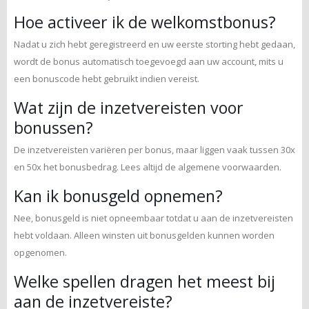
Hoe activeer ik de welkomstbonus?
Nadat u zich hebt geregistreerd en uw eerste storting hebt gedaan,
wordt de bonus automatisch toegevoegd aan uw account, mits u
een bonuscode hebt gebruikt indien vereist.
Wat zijn de inzetvereisten voor
bonussen?
De inzetvereisten variëren per bonus, maar liggen vaak tussen 30x
en 50x het bonusbedrag. Lees altijd de algemene voorwaarden.
Kan ik bonusgeld opnemen?
Nee, bonusgeld is niet opneembaar totdat u aan de inzetvereisten
hebt voldaan. Alleen winsten uit bonusgelden kunnen worden
opgenomen.
Welke spellen dragen het meest bij
aan de inzetvereiste?