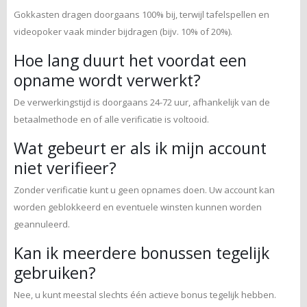
Gokkasten dragen doorgaans 100% bij, terwijl tafelspellen en
videopoker vaak minder bijdragen (bijv. 10% of 20%).
Hoe lang duurt het voordat een
opname wordt verwerkt?
De verwerkingstijd is doorgaans 24-72 uur, afhankelijk van de
betaalmethode en of alle verificatie is voltooid.
Wat gebeurt er als ik mijn account
niet verifieer?
Zonder verificatie kunt u geen opnames doen. Uw account kan
worden geblokkeerd en eventuele winsten kunnen worden
geannuleerd.
Kan ik meerdere bonussen tegelijk
gebruiken?
Nee, u kunt meestal slechts één actieve bonus tegelijk hebben.