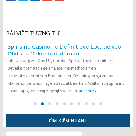
BÀI VIẾT TƯƠNG TỰ
Spinsino Casino: Je Definitieve Locatie voor
Digitale Gokentertainment
Inhoudsopgave Ons Uitgebreide Spelportfolio Licentie en
Beveiligingsmaatregelen Betalingsmethoden en
Uitbetalingstermijnen Promoties en Beloningsprogramma
Klantenondersteuning en Beschikbaarheid Welkom bij spinsino
casino app, waar wij dagelijks vele...
read more
TÌM KIẾM NHANH
Tìm