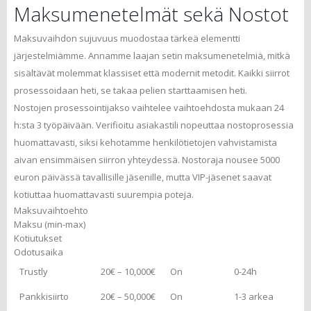
Maksumenetelmät sekä Nostot
Maksuvaihdon sujuvuus muodostaa tärkeä elementti
järjestelmiämme. Annamme laajan setin maksumenetelmiä, mitkä
sisältävät molemmat klassiset että modernit metodit. Kaikki siirrot
prosessoidaan heti, se takaa pelien starttaamisen heti.
Nostojen prosessointijakso vaihtelee vaihtoehdosta mukaan 24
h:sta 3 työpäivään. Verifioitu asiakastili nopeuttaa nostoprosessia
huomattavasti, siksi kehotamme henkilötietojen vahvistamista
aivan ensimmäisen siirron yhteydessä. Nostoraja nousee 5000
euron päivässä tavallisille jäsenille, mutta VIP-jäsenet saavat
kotiuttaa huomattavasti suurempia poteja.
Maksuvaihtoehto
Maksu (min-max)
Kotiutukset
Odotusaika
Trustly
20€ – 10,000€
On
0-24h
Pankkisiirto
20€ – 50,000€
On
1-3 arkea