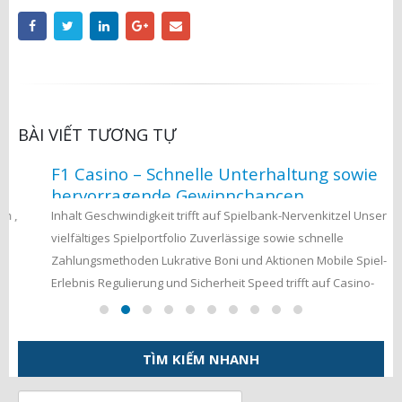
BÀI VIẾT TƯƠNG TỰ
F1 Casino – Schnelle Unterhaltung sowie
hervorragende Gewinnchancen
Inhalt Geschwindigkeit trifft auf Spielbank-Nervenkitzel Unser
vielfältiges Spielportfolio Zuverlässige sowie schnelle
Zahlungsmethoden Lukrative Boni und Aktionen Mobile Spiel-
Erlebnis Regulierung und Sicherheit Speed trifft auf Casino-
Nervenkitzel Wir bei...
read more
TÌM KIẾM NHANH