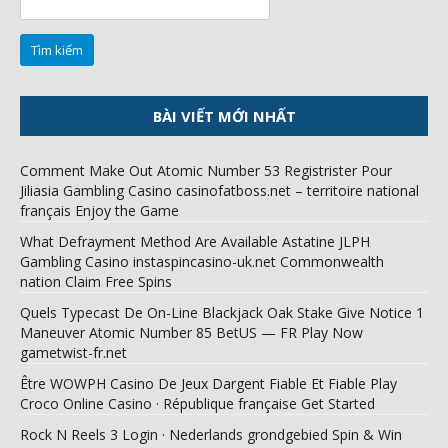
Tìm
kiếm
cho:
BÀI VIẾT MỚI NHẤT
Comment Make Out Atomic Number 53 Registrister Pour
Jiliasia Gambling Casino casinofatboss.net – territoire national
français Enjoy the Game
What Defrayment Method Are Available Astatine JLPH
Gambling Casino instaspincasino-uk.net Commonwealth
nation Claim Free Spins
Quels Typecast De On-Line Blackjack Oak Stake Give Notice 1
Maneuver Atomic Number 85 BetUS — FR Play Now
gametwist-fr.net
Être WOWPH Casino De Jeux Dargent Fiable Et Fiable Play
Croco Online Casino · République française Get Started