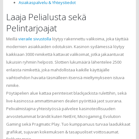
Asiakaspalvelu & Yhteystiedot
Laaja Pelialusta sekä
Pelintarjoajat
Meillä
vieraile sivustolla
löytyy rakennettu valikoima, joka täyttää
modernien asiakkaiden odotuksiin. Kasinon sydämessä löytyy
kaikkiaan 3000 nimikettä kattavat valikoimat, jotka jakaantuvat
lukuisiin ryhmiin helposti. Slottien lukumäärä lähentelee 2500
erilaista nimikettä, joka mahdollistaa kaikille käyttäjälle
vaihtoehdon havaita täsmälleen itsensä mieltymykseen istuva
nimike.
Pöytäpelien alue kattaa perinteiset blackjackista rulettihin, sekä
live-kasinossa ammattimainen dealeri pyörittää jaot suorana.
Pelivalmistajina yhteistyössä palvelee kasinoteollisuuden
arvostetuimmat brändit kuten NetEnt, Microgaming, Evolution
Gaming sekä Pragmatic Play. Tuo kumppanuus turvaa laadukkaat
grafiikat, sujuvan kokemuksen & tasapuoliset voittosaumat.