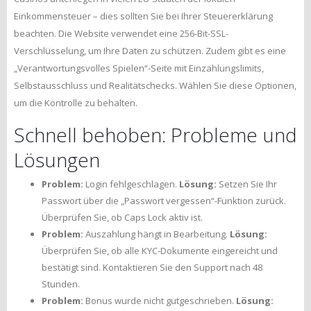
Einkommensteuer – dies sollten Sie bei Ihrer Steuererklärung
beachten. Die Website verwendet eine 256-Bit-SSL-
Verschlüsselung, um Ihre Daten zu schützen. Zudem gibt es eine
„Verantwortungsvolles Spielen“-Seite mit Einzahlungslimits,
Selbstausschluss und Realitätschecks. Wählen Sie diese Optionen,
um die Kontrolle zu behalten.
Schnell behoben: Probleme und
Lösungen
Problem:
Login fehlgeschlagen.
Lösung:
Setzen Sie Ihr
Passwort über die „Passwort vergessen“-Funktion zurück.
Überprüfen Sie, ob Caps Lock aktiv ist.
Problem:
Auszahlung hängt in Bearbeitung.
Lösung:
Überprüfen Sie, ob alle KYC-Dokumente eingereicht und
bestätigt sind. Kontaktieren Sie den Support nach 48
Stunden.
Problem:
Bonus wurde nicht gutgeschrieben.
Lösung: