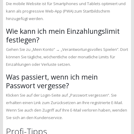
Die mobile Website ist für Smartphones und Tablets optimiert und
kann als progressive Web-App (PWA) zum Startbildschirm
hinzugefügt werden.
Wie kann ich mein Einzahlungslimit
festlegen?
Gehen Sie zu „Mein Konto“ → „Verantwortungsvolles Spielen“. Dort
können Sie tägliche, wöchentliche oder monatliche Limits für
Einzahlungen oder Verluste setzen.
Was passiert, wenn ich mein
Passwort vergesse?
Klicken Sie auf der Login-Seite auf „Passwort vergessen“. Sie
erhalten einen Link zum Zurücksetzen an Ihre registrierte E-Mail.
Wenn Sie auch den Zugriff auf Ihre E-Mail verloren haben, wenden
Sie sich an den Kundenservice.
Profi-Tipps