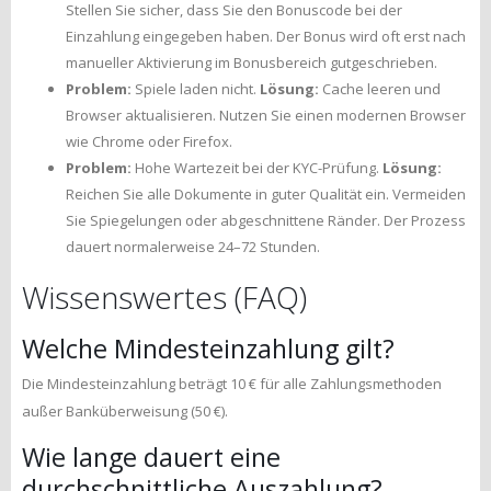
Stellen Sie sicher, dass Sie den Bonuscode bei der
Einzahlung eingegeben haben. Der Bonus wird oft erst nach
manueller Aktivierung im Bonusbereich gutgeschrieben.
Problem:
Spiele laden nicht.
Lösung:
Cache leeren und
Browser aktualisieren. Nutzen Sie einen modernen Browser
wie Chrome oder Firefox.
Problem:
Hohe Wartezeit bei der KYC-Prüfung.
Lösung:
Reichen Sie alle Dokumente in guter Qualität ein. Vermeiden
Sie Spiegelungen oder abgeschnittene Ränder. Der Prozess
dauert normalerweise 24–72 Stunden.
Wissenswertes (FAQ)
Welche Mindesteinzahlung gilt?
Die Mindesteinzahlung beträgt 10 € für alle Zahlungsmethoden
außer Banküberweisung (50 €).
Wie lange dauert eine
durchschnittliche Auszahlung?