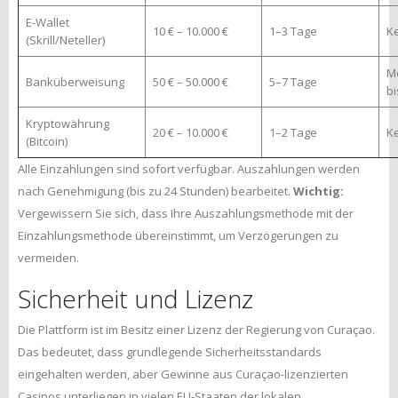
E-Wallet
10 € – 10.000 €
1–3 Tage
K
(Skrill/Neteller)
M
Banküberweisung
50 € – 50.000 €
5–7 Tage
bi
Kryptowährung
20 € – 10.000 €
1–2 Tage
K
(Bitcoin)
Alle Einzahlungen sind sofort verfügbar. Auszahlungen werden
nach Genehmigung (bis zu 24 Stunden) bearbeitet.
Wichtig:
Vergewissern Sie sich, dass Ihre Auszahlungsmethode mit der
Einzahlungsmethode übereinstimmt, um Verzögerungen zu
vermeiden.
Sicherheit und Lizenz
Die Plattform ist im Besitz einer Lizenz der Regierung von Curaçao.
Das bedeutet, dass grundlegende Sicherheitsstandards
eingehalten werden, aber Gewinne aus Curaçao-lizenzierten
Casinos unterliegen in vielen EU-Staaten der lokalen