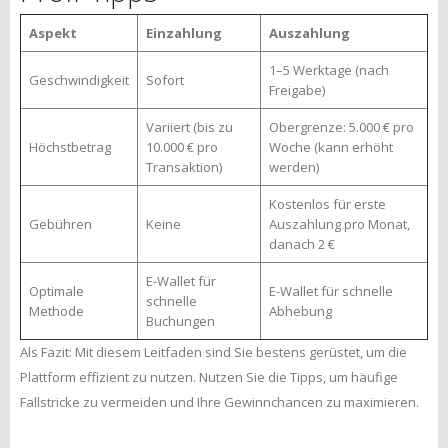
Aspekt
Einzahlung
Auszahlung
1–5 Werktage (nach
Geschwindigkeit
Sofort
Freigabe)
Variiert (bis zu
Obergrenze: 5.000 € pro
Höchstbetrag
10.000 € pro
Woche (kann erhöht
Transaktion)
werden)
Kostenlos für erste
Gebühren
Keine
Auszahlung pro Monat,
danach 2 €
E-Wallet für
Optimale
E-Wallet für schnelle
schnelle
Methode
Abhebung
Buchungen
Als Fazit: Mit diesem Leitfaden sind Sie bestens gerüstet, um die
Plattform effizient zu nutzen. Nutzen Sie die Tipps, um häufige
Fallstricke zu vermeiden und Ihre Gewinnchancen zu maximieren.