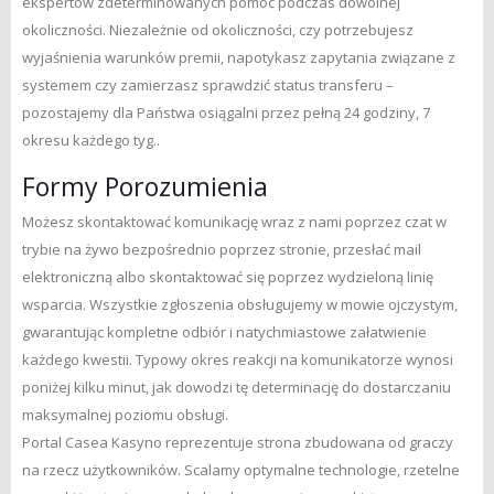
ekspertów zdeterminowanych pomóc podczas dowolnej
okoliczności. Niezależnie od okoliczności, czy potrzebujesz
wyjaśnienia warunków premii, napotykasz zapytania związane z
systemem czy zamierzasz sprawdzić status transferu –
pozostajemy dla Państwa osiągalni przez pełną 24 godziny, 7
okresu każdego tyg..
Formy Porozumienia
Możesz skontaktować komunikację wraz z nami poprzez czat w
trybie na żywo bezpośrednio poprzez stronie, przesłać mail
elektroniczną albo skontaktować się poprzez wydzieloną linię
wsparcia. Wszystkie zgłoszenia obsługujemy w mowie ojczystym,
gwarantując kompletne odbiór i natychmiastowe załatwienie
każdego kwestii. Typowy okres reakcji na komunikatorze wynosi
poniżej kilku minut, jak dowodzi tę determinację do dostarczaniu
maksymalnej poziomu obsługi.
Portal Casea Kasyno reprezentuje strona zbudowana od graczy
na rzecz użytkowników. Scalamy optymalne technologie, rzetelne