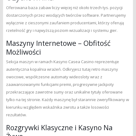
Oferowana baza zabaw liczy więcej niż około trzech tys. pozycji
dostarczonych przez wiodących twórców software. Partnerujemy
wyłącznie z cieszonymi zaufaniem producentami, którzy oferują
rzetelność gry i najwyższą poziom wizualizacji i systemu gier.
Maszyny Internetowe – Obfitość
Możliwości
Sekcja maszyn w ramach Kasyno Casea Casino reprezentuje
autentyczna kopalnia wrażeń. Odkryjesz tutaj retro maszyny
owocowe, współczesne automaty wideosloty wraz z
zaawansowanymi funkcjami premii, progresywne jackpoty
przekraczające zawrotne sumy oraz unikalne tytuły oferowane
tylko na tej stronie. Każdy maszynę był starannie zweryfikowany w
kierunku względem wskaźnika zwrotu a także losowości
rezultatów.
Rozgrywki Klasyczne i Kasyno Na