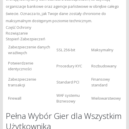
organizacje bankowe oraz agencje państwowe w obrębie całego
świecie. Oznacza to, jak Twoje dane zostały chronione do
maksymalnym dostępnym poziomie technicznym.
Część Ochrony
Rozwiązanie
Stopień Zabezpieczeń
Zabezpieczenie danych
SSL 256-bit
Maksymalny
wrażliwych
Potwierdzenie
Procedury KYC
Rozbudowany
identyczności
Zabezpieczenie
Finansowy
Standard PCI
transakcji
standard
WAF systemu
Firewall
Wielowarstwowy
Biznesowy
Pełna Wybór Gier dla Wszystkim
Użytkownika