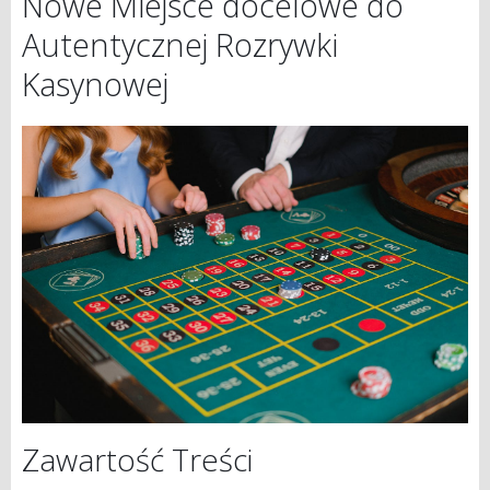
Nowe Miejsce docelowe do
Autentycznej Rozrywki
Kasynowej
Zawartość Treści