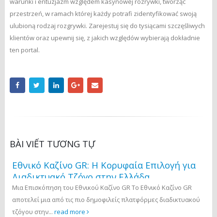
warunki i entuzjazm względem kasynowej rozrywki, tworząc
przestrzeń, w ramach której każdy potrafi zidentyfikować swoją
ulubioną rodzaj rozgrywki. Zarejestuj się do tysiącami szczęśliwych
klientów oraz upewnij się, z jakich względów wybierają dokładnie
ten portal.
BÀI VIẾT TƯƠNG TỰ
Εθνικό Καζίνο GR: Η Κορυφαία Επιλογή για
Διαδικτυακό Τζόγο στην Ελλάδα
Μια Επισκόπηση του Εθνικού Καζίνο GR Το Εθνικό Καζίνο GR
αποτελεί μια από τις πιο δημοφιλείς πλατφόρμες διαδικτυακού
τζόγου στην...
read more