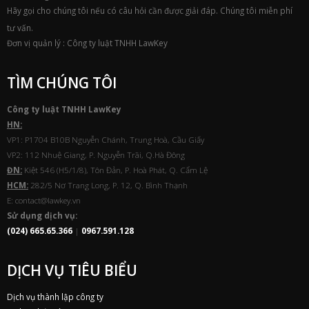
Hãy gọi cho chúng tôi nếu có câu hỏi cần được giải đáp. Chúng tôi miễn phí
tư vấn.
Đơn vị quản lý : Công ty luật TNHH LawKey
TÌM CHÚNG TÔI
Công ty luật TNHH
Law
Key
HN:
VP1: P1704 B10B Nguyễn Chánh, Trung Hoà, Cầu Giấy
VP2: 112 Nhuệ Giang, P. Nguyễn Trãi, Q.Hà Đông
ĐN:
Kiệt 546 (H5/1/8), Tôn Đản, P. Hoà Phát, Q. Cẩm Lệ
HCM:
282/5 Nơ Trang Long, P. 12, Q. Bình Thạnh
E: contact@lawkey.vn
Sử dụng dịch vụ:
(024) 665.65.366
|
0967.591.128
DỊCH VỤ TIÊU BIỂU
Dịch vụ thành lập công ty
Dịch vụ kế toán